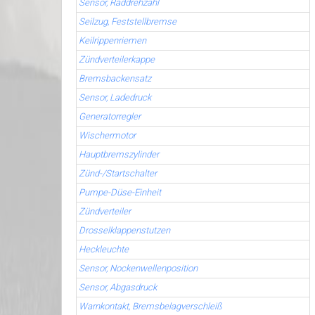
Sensor, Raddrehzahl
Seilzug, Feststellbremse
Keilrippenriemen
Zündverteilerkappe
Bremsbackensatz
Sensor, Ladedruck
Generatorregler
Wischermotor
Hauptbremszylinder
Zünd-/Startschalter
Pumpe-Düse-Einheit
Zündverteiler
Drosselklappenstutzen
Heckleuchte
Sensor, Nockenwellenposition
Sensor, Abgasdruck
Warnkontakt, Bremsbelagverschleiß