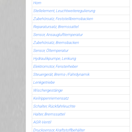
Horn
Stellelement, Leuchtweiteregulierung
Zubehörsatz, Feststellbremsbacken
Reparatursatz, Bremssattel
Sensor, Ansauglufttemperatur
Zubehörsatz, Bremsbacken
Sensor, Öltemperatur
Hydraulikpumpe, Lenkung
Elektromotor, Fensterheber
Steuergerät, Brems-/Fahrdynamik
Lenkgetriebe
Wischergestänge
Keilrippenriemensatz
Schalter, Rückfahrleuchte
Halter, Bremssattel
AGR-Ventil
Drucksensor, Kraftstoffbehälter