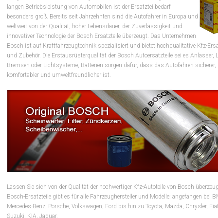
langen Betriebsleistung von Automobilen ist der Ersatzteilbedarf
besonders groß. Bereits seit Jahrzehnten sind die Autofahrer in Europa und
weltweit von der Qualität, hoher Lebensdauer, der Zuverlässigkeit und
innovativer Technologie der Bosch Ersatzteile überzeugt. Das Unternehmen
Bosch ist auf Kraftfahrzeugtechnik spezialisiert und bietet hochqualitative Kfz-Ersa
und Zubehör. Die Erstausrüsterqualität der Bosch Autoersatzteile sei es Anlasser, L
Bremsen oder Lichtsysteme, Batterien sorgen dafür, dass das Autofahren sicherer,
komfortabler und umweltfreundlicher ist.
Lassen Sie sich von der Qualität der hochwertiger Kfz-Autoteile von Bosch überzeu
Bosch-Ersatzteile gibt es für alle Fahrzeughersteller und Modelle: angefangen bei 
Mercedes-Benz, Porsche, Volkswagen, Ford bis hin zu Toyota, Mazda, Chrysler, Fiat
Suzuki, KIA, Jaguar.