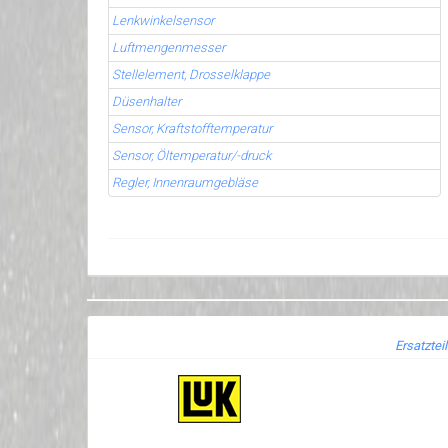
Lenkwinkelsensor
Luftmengenmesser
Stellelement, Drosselklappe
Düsenhalter
Sensor, Kraftstofftemperatur
Sensor, Öltemperatur/-druck
Regler, Innenraumgebläse
Ersatztei