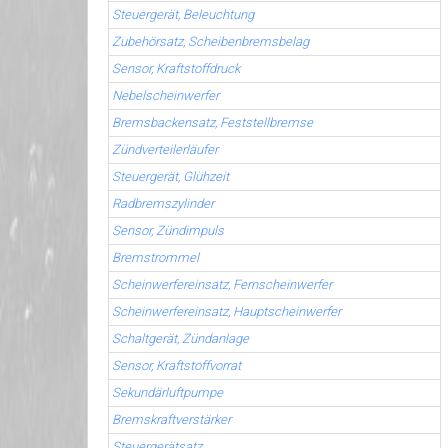
Steuergerät, Beleuchtung
Zubehörsatz, Scheibenbremsbelag
Sensor, Kraftstoffdruck
Nebelscheinwerfer
Bremsbackensatz, Feststellbremse
Zündverteilerläufer
Steuergerät, Glühzeit
Radbremszylinder
Sensor, Zündimpuls
Bremstrommel
Scheinwerfereinsatz, Fernscheinwerfer
Scheinwerfereinsatz, Hauptscheinwerfer
Schaltgerät, Zündanlage
Sensor, Kraftstoffvorrat
Sekundärluftpumpe
Bremskraftverstärker
Steuergerätsatz