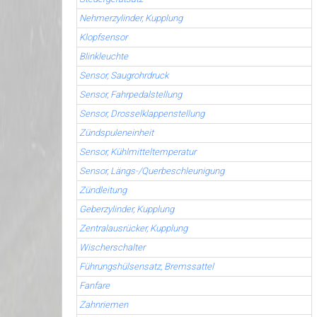
Nehmerzylinder, Kupplung
Klopfsensor
Blinkleuchte
Sensor, Saugrohrdruck
Sensor, Fahrpedalstellung
Sensor, Drosselklappenstellung
Zündspuleneinheit
Sensor, Kühlmitteltemperatur
Sensor, Längs-/Querbeschleunigung
Zündleitung
Geberzylinder, Kupplung
Zentralausrücker, Kupplung
Wischerschalter
Führungshülsensatz, Bremssattel
Fanfare
Zahnriemen