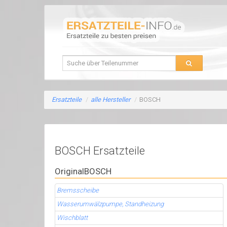
Ersatzteile
/
alle Hersteller
/
BOSCH
BOSCH Ersatzteile
OriginalBOSCH
Bremsscheibe
Wasserumwälzpumpe, Standheizung
Wischblatt