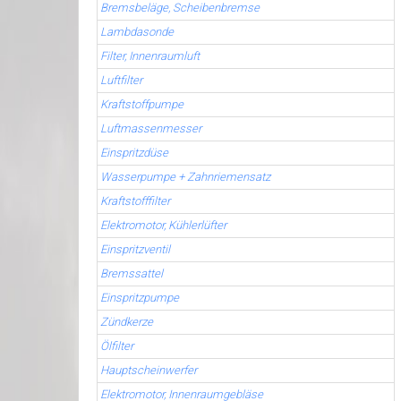
Bremsbeläge, Scheibenbremse
Lambdasonde
Filter, Innenraumluft
Luftfilter
Kraftstoffpumpe
Luftmassenmesser
Einspritzdüse
Wasserpumpe + Zahnriemensatz
Kraftstofffilter
Elektromotor, Kühlerlüfter
Einspritzventil
Bremssattel
Einspritzpumpe
Zündkerze
Ölfilter
Hauptscheinwerfer
Elektromotor, Innenraumgebläse