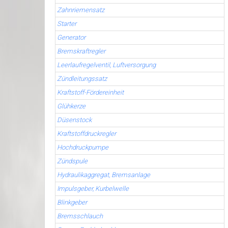
Zahnriemensatz
Starter
Generator
Bremskraftregler
Leerlaufregelventil, Luftversorgung
Zündleitungssatz
Kraftstoff-Fördereinheit
Glühkerze
Düsenstock
Kraftstoffdruckregler
Hochdruckpumpe
Zündspule
Hydraulikaggregat, Bremsanlage
Impulsgeber, Kurbelwelle
Blinkgeber
Bremsschlauch