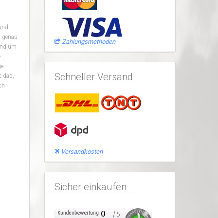
und
s genau
Zahlungsmethoden
rund um
e
ge
Schneller Versand
e das,
ch
Versandkosten
Sicher einkaufen