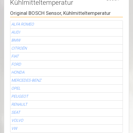
Kühlmitteltemperatur
Original BOSCH Sensor, Kühlmitteltemperatur
ALFA ROMEO
AUDI
BMW
CITROËN
FIAT
FORD
HONDA
MERCEDES-BENZ
OPEL
PEUGEOT
RENAULT
SEAT
VOLVO
VW