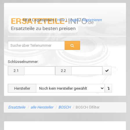
NEU! Loginsystem (
Hilfe
) :
Login
/
Registrieren
Schlüsselnummer:
2.1
2.2
Hersteller
Ersatzteile
/
alle Hersteller
/
BOSCH
/
BOSCH Ölfilter