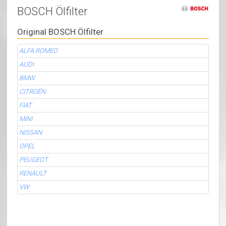
BOSCH Ölfilter
Original BOSCH Ölfilter
ALFA ROMEO
AUDI
BMW
CITROËN
FIAT
MINI
NISSAN
OPEL
PEUGEOT
RENAULT
VW