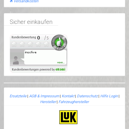
Versandkosten
Sicher einkaufen
Ersatzteile
|
AGB & Impressum
|
Kontakt
|
Datenschutz
|
Hilfe Login
|
Hersteller
|
Fahrzeughersteller