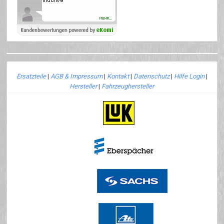
Ersatzteile
|
AGB & Impressum
|
Kontakt
|
Datenschutz
|
Hilfe Login
|
Hersteller
|
Fahrzeughersteller