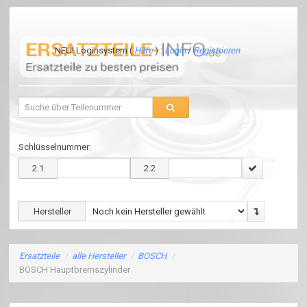
NEU! Loginsystem (
Hilfe
) :
Login
/
Registrieren
Schlüsselnummer:
2.1
2.2
Hersteller
Ersatzteile
/
alle Hersteller
/
BOSCH
/
BOSCH Hauptbremszylinder