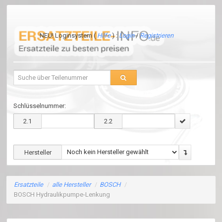
NEU! Loginsystem (
Hilfe
) :
Login
/
Registrieren
Schlüsselnummer:
2.1
2.2
Hersteller
Ersatzteile
/
alle Hersteller
/
BOSCH
/
BOSCH Hydraulikpumpe-Lenkung