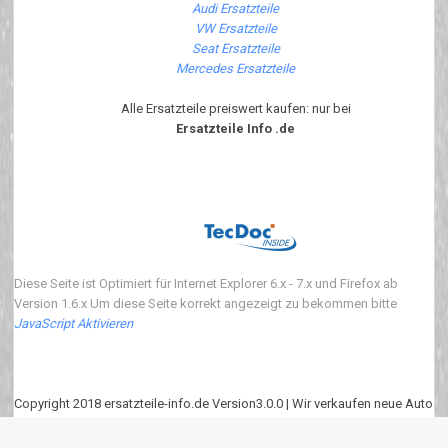
Audi Ersatzteile
VW Ersatzteile
Seat Ersatzteile
Mercedes Ersatzteile
Alle Ersatzteile preiswert kaufen: nur bei
Ersatzteile Info .de
Diese Seite ist Optimiert für Internet Explorer 6.x - 7.x und Firefox ab
Version 1.6.x Um diese Seite korrekt angezeigt zu bekommen bitte
JavaScript Aktivieren
Copyright 2018 ersatzteile-info.de Version3.0.0 | Wir verkaufen neue Auto
Ersatzteile
eKomi
:
4.90
von
5
Punkten basierend auf
639
Bewertungen.
639