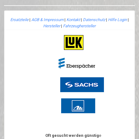
Ersatzteile
|
AGB & Impressum
|
Kontakt
|
Datenschutz
|
Hilfe Login
|
Hersteller
|
Fahrzeughersteller
Oft gesucht werden günstig
e