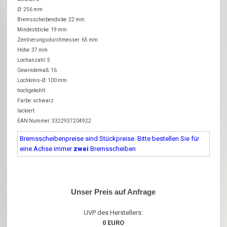
Ø: 256 mm
Bremsscheibendicke: 22 mm
Mindestdicke: 19 mm
Zentrierungsdurchmesser: 65 mm
Höhe: 37 mm
Lochanzahl: 5
Gewindemaß: 16
Lochkreis-Ø: 100 mm
hochgekohlt
Farbe: schwarz
lackiert
EAN Nummer: 3322937204922
Bremsscheibenpreise sind Stückpreise. Bitte bestellen Sie für
eine Achse immer
zwei
Bremsscheiben
Unser Preis auf Anfrage
UVP des Herstellers:
0 EURO