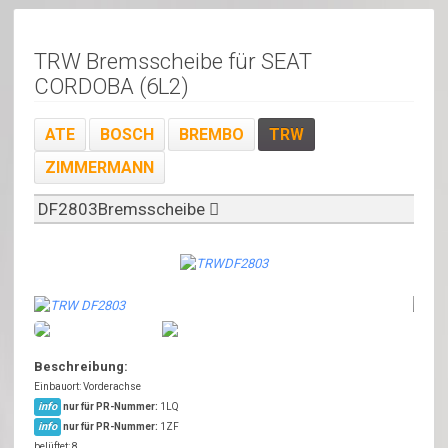
TRW Bremsscheibe für SEAT
CORDOBA (6L2)
ATE
BOSCH
BREMBO
TRW
ZIMMERMANN
DF2803Bremsscheibe
Beschreibung:
Einbauort: Vorderachse
info
nur für PR-Nummer:
1LQ
info
nur für PR-Nummer:
1ZF
belüftet: 8