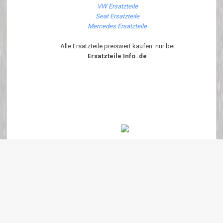
VW Ersatzteile
Seat Ersatzteile
Mercedes Ersatzteile
Alle Ersatzteile preiswert kaufen: nur bei
Ersatzteile Info .de
Diese Seite ist Optimiert für Internet Explorer 6.x - 7.x und Firefox ab
Version 1.6.x Um diese Seite korrekt angezeigt zu bekommen bitte
JavaScript Aktivieren
Copyright 2018 ersatzteile-info.de Version3.0.0 | Wir verkaufen neue Auto
Ersatzteile