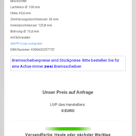
beschichtet
Lochkreis-Ø: 100 mm
Höhe: 40,6 mm
Zentrierungsdurchmesser: 65 mm
Innendurchmesser: 125,8 mm
Bohrung-Ø: 15,6 mm
mit Schrauben
MAPP-Code vorhanden
EAN Nummer: 4006633297707
Bremsscheibenpreise sind Stückpreise. Bitte bestellen Sie für
eine Achse immer
zwei
Bremsscheiben
Unser Preis auf Anfrage
UVP des Herstellers:
0 EURO
Versandfertig: Heute oder nächster Werktag