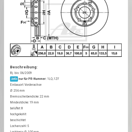
Beschreibung:
Bj. bis: 06/2009
info
nur für PR-Nummer:
1LQ;1ZF
Einbauort: Vorderachse
Ø: 256 mm
Bremsscheibendicke: 22 mm
Mindestdicke: 19 mm
belüftet: 8
hochgekohlt
beschichtet
Lochanzahl: 5
Lochkreis-Ø: 100 mm