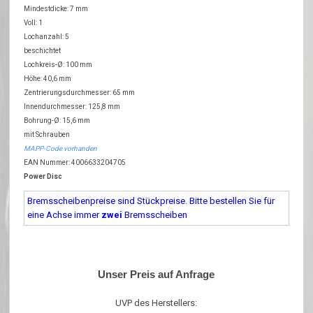
Mindestdicke: 7 mm
Voll: 1
Lochanzahl: 5
beschichtet
Lochkreis-Ø: 100 mm
Höhe: 40,6 mm
Zentrierungsdurchmesser: 65 mm
Innendurchmesser: 125,8 mm
Bohrung-Ø: 15,6 mm
mit Schrauben
MAPP-Code vorhanden
EAN Nummer: 4006633204705
Power Disc
Bremsscheibenpreise sind Stückpreise. Bitte bestellen Sie für
eine Achse immer
zwei
Bremsscheiben
Unser Preis auf Anfrage
UVP des Herstellers: