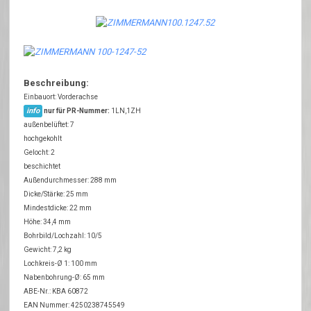
Beschreibung:
Einbauort: Vorderachse
info
nur für PR-Nummer:
1LN,1ZH
außenbelüftet: 7
hochgekohlt
Gelocht: 2
beschichtet
Außendurchmesser: 288 mm
Dicke/Stärke: 25 mm
Mindestdicke: 22 mm
Höhe: 34,4 mm
Bohrbild/Lochzahl: 10/5
Gewicht: 7,2 kg
Lochkreis-Ø 1: 100 mm
Nabenbohrung-Ø: 65 mm
ABE-Nr.: KBA 60872
EAN Nummer: 4250238745549