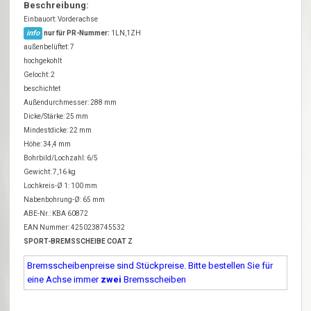
Beschreibung:
Einbauort: Vorderachse
info
nur für PR-Nummer:
1LN,1ZH
außenbelüftet: 7
hochgekohlt
Gelocht: 2
beschichtet
Außendurchmesser: 288 mm
Dicke/Stärke: 25 mm
Mindestdicke: 22 mm
Höhe: 34,4 mm
Bohrbild/Lochzahl: 6/5
Gewicht: 7,16 kg
Lochkreis-Ø 1: 100 mm
Nabenbohrung-Ø: 65 mm
ABE-Nr.: KBA 60872
EAN Nummer: 4250238745532
SPORT-BREMSSCHEIBE COAT Z
Bremsscheibenpreise sind Stückpreise. Bitte bestellen Sie für
eine Achse immer
zwei
Bremsscheiben