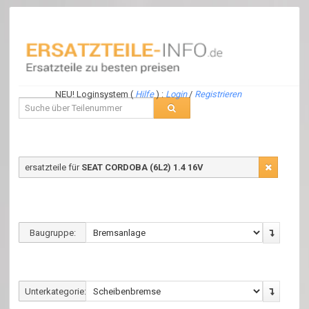
NEU! Loginsystem (
Hilfe
) :
Login
/
Registrieren
ersatzteile für
SEAT CORDOBA (6L2) 1.4 16V
Baugruppe:
Unterkategorie: