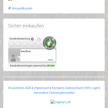
Versandkosten
Sicher einkaufen
Ersatzteile
|
AGB & Impressum
|
Kontakt
|
Datenschutz
|
Hilfe Login
|
Hersteller
|
Fahrzeughersteller