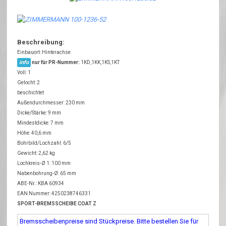
Beschreibung:
Einbauort: Hinterachse
info
nur für PR-Nummer:
1KD,1KK,1KS,1KT
Voll: 1
Gelocht: 2
beschichtet
Außendurchmesser: 230 mm
Dicke/Stärke: 9 mm
Mindestdicke: 7 mm
Höhe: 40,6 mm
Bohrbild/Lochzahl: 6/5
Gewicht: 2,62 kg
Lochkreis-Ø 1: 100 mm
Nabenbohrung-Ø: 65 mm
ABE-Nr.: KBA 60934
EAN Nummer: 4250238746331
SPORT-BREMSSCHEIBE COAT Z
Bremsscheibenpreise sind Stückpreise. Bitte bestellen Sie für