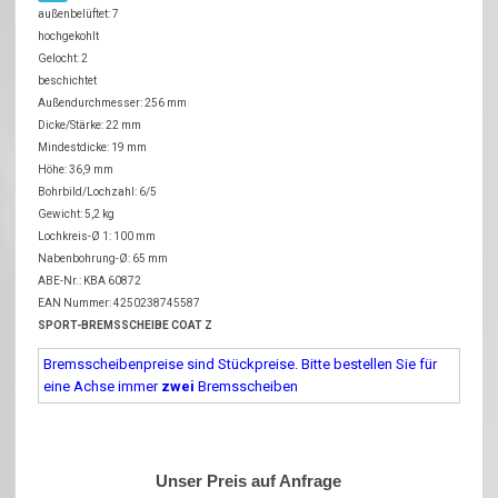
außenbelüftet: 7
hochgekohlt
Gelocht: 2
beschichtet
Außendurchmesser: 256 mm
Dicke/Stärke: 22 mm
Mindestdicke: 19 mm
Höhe: 36,9 mm
Bohrbild/Lochzahl: 6/5
Gewicht: 5,2 kg
Lochkreis-Ø 1: 100 mm
Nabenbohrung-Ø: 65 mm
ABE-Nr.: KBA 60872
EAN Nummer: 4250238745587
SPORT-BREMSSCHEIBE COAT Z
Bremsscheibenpreise sind Stückpreise. Bitte bestellen Sie für
eine Achse immer
zwei
Bremsscheiben
Unser Preis auf Anfrage