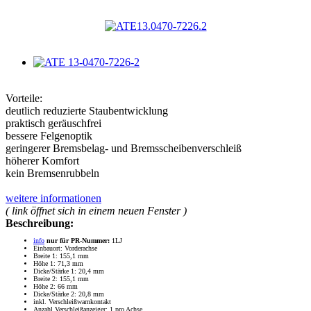
Vorteile:
deutlich reduzierte Staubentwicklung
praktisch geräuschfrei
bessere Felgenoptik
geringerer Bremsbelag- und Bremsscheibenverschleiß
höherer Komfort
kein Bremsenrubbeln
weitere informationen
( link öffnet sich in einem neuen Fenster )
Beschreibung:
info
nur für PR-Nummer:
1LJ
Einbauort: Vorderachse
Breite 1: 155,1 mm
Höhe 1: 71,3 mm
Dicke/Stärke 1: 20,4 mm
Breite 2: 155,1 mm
Höhe 2: 66 mm
Dicke/Stärke 2: 20,8 mm
inkl. Verschleißwarnkontakt
Anzahl Verschleißanzeiger: 1 pro Achse