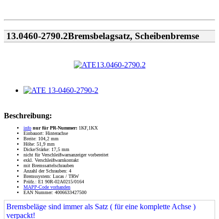
13.0460-2790.2Bremsbelagsatz, Scheibenbremse
Beschreibung:
info
nur für PR-Nummer:
1KF,1KX
Einbauort: Hinterachse
Breite: 104,2 mm
Höhe: 51,9 mm
Dicke/Stärke: 17,5 mm
nicht für Verschleißwarnanzeiger vorbereitet
exkl. Verschleißwarnkontakt
mit Bremssattelschrauben
Anzahl der Schrauben: 4
Bremssystem: Lucas / TRW
Prüfz.: E1 90R-02A0215/0164
MAPP-Code vorhanden
EAN Nummer: 4006633427500
Bremsbeläge sind immer als Satz ( für eine komplette Achse )
verpackt!