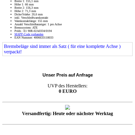
Breite 1: 155,1 mm
Höhe 1: 66 mm
Breite 2: 156,3 mm
Höhe 2: 71,3 mm
Dicke/Stärke: 20,6 mm
inkl. Verschleißwarnkontakt
Warnkontaktlänge: 155 mm
Anzahl Verschleißanzeiger: 1 pro Achse
Bremssystem: ATE
Prüfz.: E1 90R-02A0334/0194
MAPP-Code vorhanden
EAN Nummer: 4006633118033
Bremsbeläge sind immer als Satz ( für eine komplette Achse )
verpackt!
Unser Preis auf Anfrage
UVP des Herstellers:
0 EURO
Versandfertig: Heute oder nächster Werktag