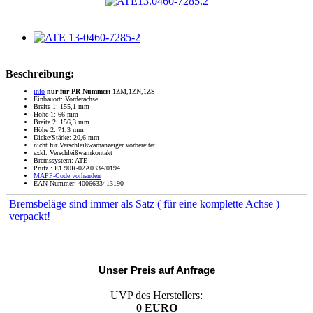
Beschreibung:
info
nur für PR-Nummer:
1ZM,1ZN,1ZS
Einbauort: Vorderachse
Breite 1: 155,1 mm
Höhe 1: 66 mm
Breite 2: 156,3 mm
Höhe 2: 71,3 mm
Dicke/Stärke: 20,6 mm
nicht für Verschleißwarnanzeiger vorbereitet
exkl. Verschleißwarnkontakt
Bremssystem: ATE
Prüfz.: E1 90R-02A0334/0194
MAPP-Code vorhanden
EAN Nummer: 4006633413190
Bremsbeläge sind immer als Satz ( für eine komplette Achse )
verpackt!
Unser Preis auf Anfrage
UVP des Herstellers:
0 EURO