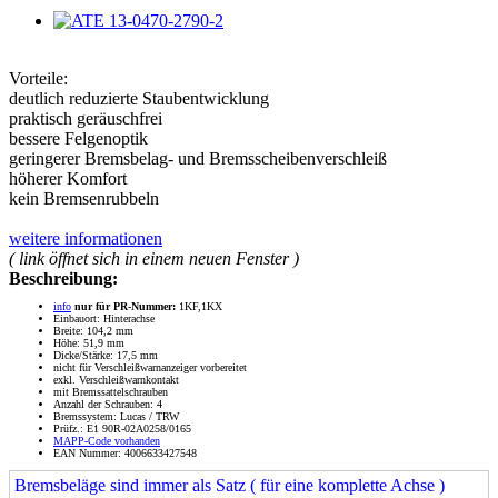
Vorteile:
deutlich reduzierte Staubentwicklung
praktisch geräuschfrei
bessere Felgenoptik
geringerer Bremsbelag- und Bremsscheibenverschleiß
höherer Komfort
kein Bremsenrubbeln
weitere informationen
( link öffnet sich in einem neuen Fenster )
Beschreibung:
info
nur für PR-Nummer:
1KF,1KX
Einbauort: Hinterachse
Breite: 104,2 mm
Höhe: 51,9 mm
Dicke/Stärke: 17,5 mm
nicht für Verschleißwarnanzeiger vorbereitet
exkl. Verschleißwarnkontakt
mit Bremssattelschrauben
Anzahl der Schrauben: 4
Bremssystem: Lucas / TRW
Prüfz.: E1 90R-02A0258/0165
MAPP-Code vorhanden
EAN Nummer: 4006633427548
Bremsbeläge sind immer als Satz ( für eine komplette Achse )