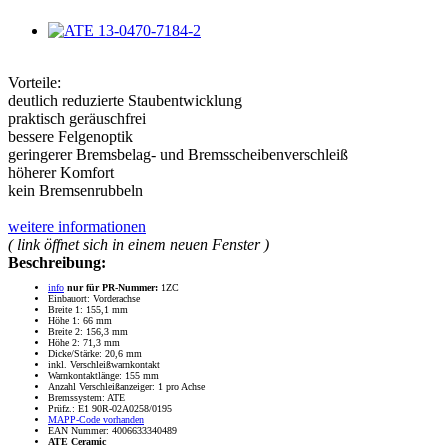
Vorteile:
deutlich reduzierte Staubentwicklung
praktisch geräuschfrei
bessere Felgenoptik
geringerer Bremsbelag- und Bremsscheibenverschleiß
höherer Komfort
kein Bremsenrubbeln
weitere informationen
( link öffnet sich in einem neuen Fenster )
Beschreibung:
info
nur für PR-Nummer:
1ZC
Einbauort: Vorderachse
Breite 1: 155,1 mm
Höhe 1: 66 mm
Breite 2: 156,3 mm
Höhe 2: 71,3 mm
Dicke/Stärke: 20,6 mm
inkl. Verschleißwarnkontakt
Warnkontaktlänge: 155 mm
Anzahl Verschleißanzeiger: 1 pro Achse
Bremssystem: ATE
Prüfz.: E1 90R-02A0258/0195
MAPP-Code vorhanden
EAN Nummer: 4006633340489
ATE Ceramic