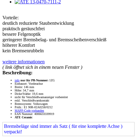
Vorteile:
deutlich reduzierte Staubentwicklung
praktisch geräuschfrei
bessere Felgenoptik
geringerer Bremsbelag- und Bremsscheibenverschleiß
höherer Komfort
kein Bremsenrubbeln
weitere informationen
( link öffnet sich in einem neuen Fenster )
Beschreibung:
info
nur für PR-Nummer:
1ZG
Einbauort: Vorderachse
Breite: 146 mm
Höhe: 54,7 mm
Dicke/Stärke: 19,6 mm
nicht für Verschleißwarnanzeiger vorbereitet
exkl. Verschleißwarnkontakt
Bremssystem: Volkswagen
Prüfz.: E1 90R-02A0258/0212
MAPP-Code vorhanden
EAN Nummer: 4006633339919
ATE Ceramic
Bremsbeläge sind immer als Satz ( für eine komplette Achse )
verpackt!