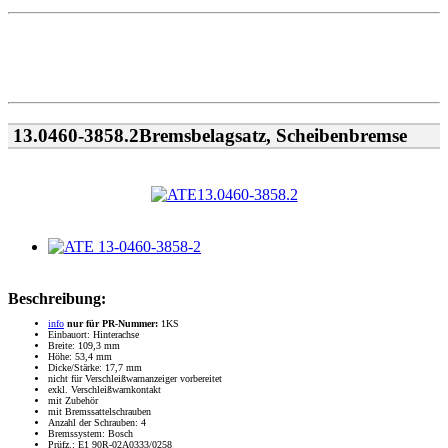
13.0460-3858.2Bremsbelagsatz, Scheibenbremse
Beschreibung:
info
nur für PR-Nummer:
1KS
Einbauort: Hinterachse
Breite: 109,3 mm
Höhe: 53,4 mm
Dicke/Stärke: 17,7 mm
nicht für Verschleißwarnanzeiger vorbereitet
exkl. Verschleißwarnkontakt
mit Zubehör
mit Bremssattelschrauben
Anzahl der Schrauben: 4
Bremssystem: Bosch
Prüfz.: E1 90R-02A0333/0258