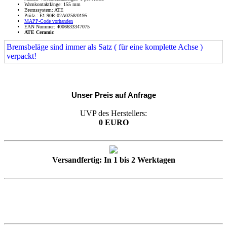
Warnkontaktlänge: 155 mm
Bremssystem: ATE
Prüfz.: E1 90R-02A0258/0195
MAPP-Code vorhanden
EAN Nummer: 4006633347075
ATE Ceramic
Bremsbeläge sind immer als Satz ( für eine komplette Achse )
verpackt!
Unser Preis auf Anfrage
UVP des Herstellers:
0 EURO
Versandfertig: In 1 bis 2 Werktagen