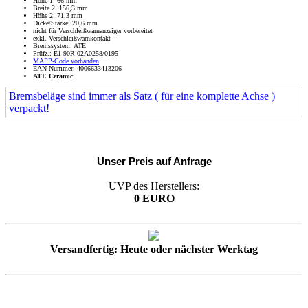
Höhe 1: 66 mm
Breite 2: 156,3 mm
Höhe 2: 71,3 mm
Dicke/Stärke: 20,6 mm
nicht für Verschleißwarnanzeiger vorbereitet
exkl. Verschleißwarnkontakt
Bremssystem: ATE
Prüfz.: E1 90R-02A0258/0195
MAPP-Code vorhanden
EAN Nummer: 4006633413206
ATE Ceramic
Bremsbeläge sind immer als Satz ( für eine komplette Achse )
verpackt!
Unser Preis auf Anfrage
UVP des Herstellers:
0 EURO
Versandfertig: Heute oder nächster Werktag