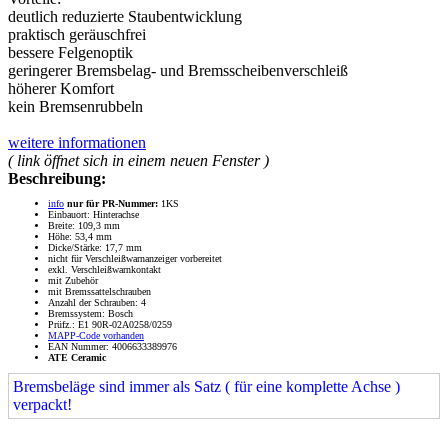
deutlich reduzierte Staubentwicklung
praktisch geräuschfrei
bessere Felgenoptik
geringerer Bremsbelag- und Bremsscheibenverschleiß
höherer Komfort
kein Bremsenrubbeln
weitere informationen
( link öffnet sich in einem neuen Fenster )
Beschreibung:
info
nur für PR-Nummer:
1KS
Einbauort: Hinterachse
Breite: 109,3 mm
Höhe: 53,4 mm
Dicke/Stärke: 17,7 mm
nicht für Verschleißwarnanzeiger vorbereitet
exkl. Verschleißwarnkontakt
mit Zubehör
mit Bremssattelschrauben
Anzahl der Schrauben: 4
Bremssystem: Bosch
Prüfz.: E1 90R-02A0258/0259
MAPP-Code vorhanden
EAN Nummer: 4006633389976
ATE Ceramic
Bremsbeläge sind immer als Satz ( für eine komplette Achse )
verpackt!