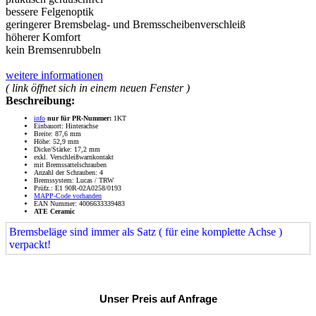
bessere Felgenoptik
geringerer Bremsbelag- und Bremsscheibenverschleiß
höherer Komfort
kein Bremsenrubbeln
weitere informationen
( link öffnet sich in einem neuen Fenster )
Beschreibung:
info
nur für PR-Nummer:
1KT
Einbauort: Hinterachse
Breite: 87,6 mm
Höhe: 52,9 mm
Dicke/Stärke: 17,2 mm
exkl. Verschleißwarnkontakt
mit Bremssattelschrauben
Anzahl der Schrauben: 4
Bremssystem: Lucas / TRW
Prüfz.: E1 90R-02A0258/0193
MAPP-Code vorhanden
EAN Nummer: 4006633339483
ATE Ceramic
Bremsbeläge sind immer als Satz ( für eine komplette Achse )
verpackt!
Unser Preis auf Anfrage