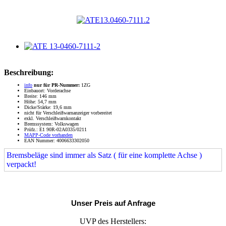
Beschreibung:
info
nur für PR-Nummer:
1ZG
Einbauort: Vorderachse
Breite: 146 mm
Höhe: 54,7 mm
Dicke/Stärke: 19,6 mm
nicht für Verschleißwarnanzeiger vorbereitet
exkl. Verschleißwarnkontakt
Bremssystem: Volkswagen
Prüfz.: E1 90R-02A0335/0211
MAPP-Code vorhanden
EAN Nummer: 4006633302050
Bremsbeläge sind immer als Satz ( für eine komplette Achse )
verpackt!
Unser Preis auf Anfrage
UVP des Herstellers: