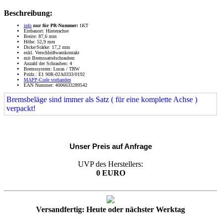
Beschreibung:
info
nur für PR-Nummer:
1KT
Einbauort: Hinterachse
Breite: 87,6 mm
Höhe: 52,9 mm
Dicke/Stärke: 17,2 mm
exkl. Verschleißwarnkontakt
mit Bremssattelschrauben
Anzahl der Schrauben: 4
Bremssystem: Lucas / TRW
Prüfz.: E1 90R-02A0333/0192
MAPP-Code vorhanden
EAN Nummer: 4006633289542
Bremsbeläge sind immer als Satz ( für eine komplette Achse )
verpackt!
Unser Preis auf Anfrage
UVP des Herstellers:
0 EURO
Versandfertig: Heute oder nächster Werktag