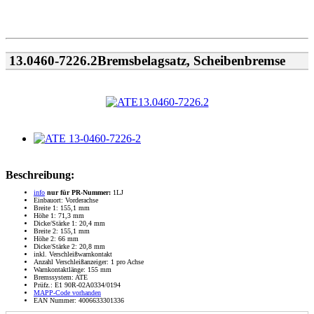
13.0460-7226.2Bremsbelagsatz, Scheibenbremse
Beschreibung:
info
nur für PR-Nummer:
1LJ
Einbauort: Vorderachse
Breite 1: 155,1 mm
Höhe 1: 71,3 mm
Dicke/Stärke 1: 20,4 mm
Breite 2: 155,1 mm
Höhe 2: 66 mm
Dicke/Stärke 2: 20,8 mm
inkl. Verschleißwarnkontakt
Anzahl Verschleißanzeiger: 1 pro Achse
Warnkontaktlänge: 155 mm
Bremssystem: ATE
Prüfz.: E1 90R-02A0334/0194
MAPP-Code vorhanden
EAN Nummer: 4006633301336