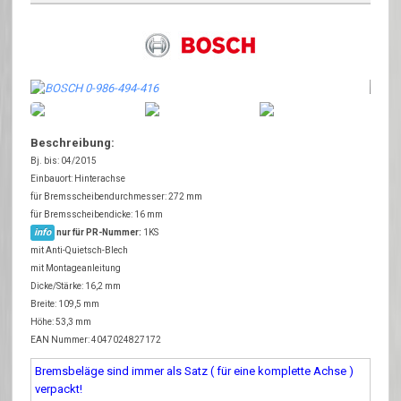
Beschreibung:
Bj. bis: 04/2015
Einbauort: Hinterachse
für Bremsscheibendurchmesser: 272 mm
für Bremsscheibendicke: 16 mm
info
nur für PR-Nummer:
1KS
mit Anti-Quietsch-Blech
mit Montageanleitung
Dicke/Stärke: 16,2 mm
Breite: 109,5 mm
Höhe: 53,3 mm
EAN Nummer: 4047024827172
Bremsbeläge sind immer als Satz ( für eine komplette Achse )
verpackt!