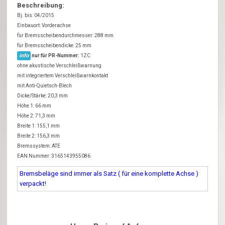
Beschreibung:
Bj. bis: 04/2015
Einbauort: Vorderachse
für Bremsscheibendurchmesser: 288 mm
für Bremsscheibendicke: 25 mm
info
nur für PR-Nummer:
1ZC
ohne akustische Verschleißwarnung
mit integriertem Verschleißwarnkontakt
mit Anti-Quietsch-Blech
Dicke/Stärke: 20,3 mm
Höhe 1: 66 mm
Höhe 2: 71,3 mm
Breite 1: 155,1 mm
Breite 2: 156,3 mm
Bremssystem: ATE
EAN Nummer: 3165143955086
Bremsbeläge sind immer als Satz ( für eine komplette Achse )
verpackt!