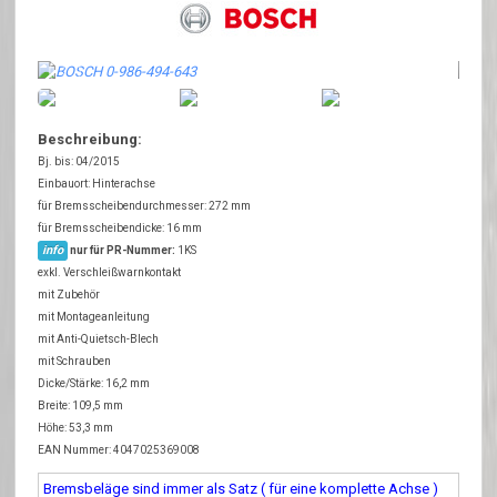
Beschreibung:
Bj. bis: 04/2015
Einbauort: Hinterachse
für Bremsscheibendurchmesser: 272 mm
für Bremsscheibendicke: 16 mm
info
nur für PR-Nummer:
1KS
exkl. Verschleißwarnkontakt
mit Zubehör
mit Montageanleitung
mit Anti-Quietsch-Blech
mit Schrauben
Dicke/Stärke: 16,2 mm
Breite: 109,5 mm
Höhe: 53,3 mm
EAN Nummer: 4047025369008
Bremsbeläge sind immer als Satz ( für eine komplette Achse )