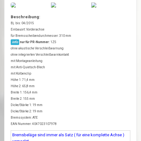
Beschreibung:
Bj. bis: 04/2015
Einbauort: Vorderachse
für Bremsscheibendurchmesser: 310 mm
info
nur für PR-Nummer:
1ZS
ohne akustische Verschleißwarnung
ohne integrierten Verschleißwarnkontakt
mit Montageanleitung
mit Anti-Quietsch-Blech
mit Kolbenclip
Höhe 1: 71,4 mm
Höhe 2: 65,8 mm
Breite 1: 156,4 mm
Breite 2: 155 mm
Dicke/Stärke 1: 19 mm
Dicke/Stärke 2: 19 mm
Bremssystem: ATE
EAN Nummer: 4047023107978
Bremsbeläge sind immer als Satz ( für eine komplette Achse )