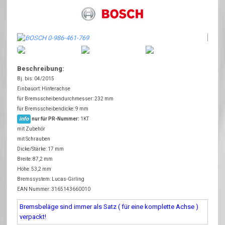
Beschreibung:
Bj. bis: 04/2015
Einbauort: Hinterachse
für Bremsscheibendurchmesser: 232 mm
für Bremsscheibendicke: 9 mm
info
nur für PR-Nummer:
1KT
mit Zubehör
mit Schrauben
Dicke/Stärke: 17 mm
Breite: 87,2 mm
Höhe: 53,2 mm
Bremssystem: Lucas-Girling
EAN Nummer: 3165143660010
Bremsbeläge sind immer als Satz ( für eine komplette Achse )
verpackt!