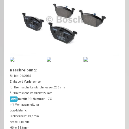
Beschreibung:
Bj. bis: 04/2015
Einbauort: Vorderachse
für Bremsscheibendurchmesser: 256 mm
für Bremsscheibendicke: 22 mm
info
nur für PR-Nummer:
1ZG
mit Montageanleitung
Low-Metallic
Dicke/Stärke: 18,7 mm
Breite: 146 mm
Höhe: 54,6 mm