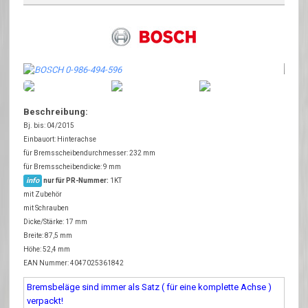
Beschreibung:
Bj. bis: 04/2015
Einbauort: Hinterachse
für Bremsscheibendurchmesser: 232 mm
für Bremsscheibendicke: 9 mm
info
nur für PR-Nummer:
1KT
mit Zubehör
mit Schrauben
Dicke/Stärke: 17 mm
Breite: 87,5 mm
Höhe: 52,4 mm
EAN Nummer: 4047025361842
Bremsbeläge sind immer als Satz ( für eine komplette Achse )
verpackt!