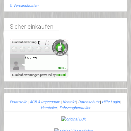
Versandkosten
Sicher einkaufen
Ersatzteile
|
AGB & Impressum
|
Kontakt
|
Datenschutz
|
Hilfe Login
|
Hersteller
|
Fahrzeughersteller