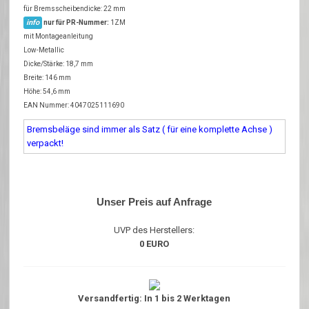
für Bremsscheibendicke: 22 mm
info
nur für PR-Nummer:
1ZM
mit Montageanleitung
Low-Metallic
Dicke/Stärke: 18,7 mm
Breite: 146 mm
Höhe: 54,6 mm
EAN Nummer: 4047025111690
Bremsbeläge sind immer als Satz ( für eine komplette Achse )
verpackt!
Unser Preis auf Anfrage
UVP des Herstellers:
0 EURO
Versandfertig: In 1 bis 2 Werktagen