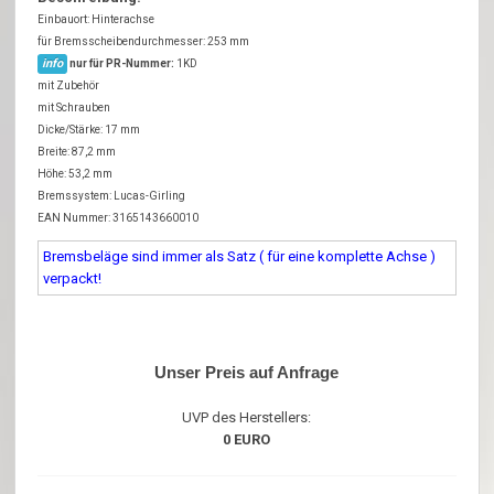
Einbauort: Hinterachse
für Bremsscheibendurchmesser: 253 mm
info
nur für PR-Nummer:
1KD
mit Zubehör
mit Schrauben
Dicke/Stärke: 17 mm
Breite: 87,2 mm
Höhe: 53,2 mm
Bremssystem: Lucas-Girling
EAN Nummer: 3165143660010
Bremsbeläge sind immer als Satz ( für eine komplette Achse )
verpackt!
Unser Preis auf Anfrage
UVP des Herstellers:
0 EURO