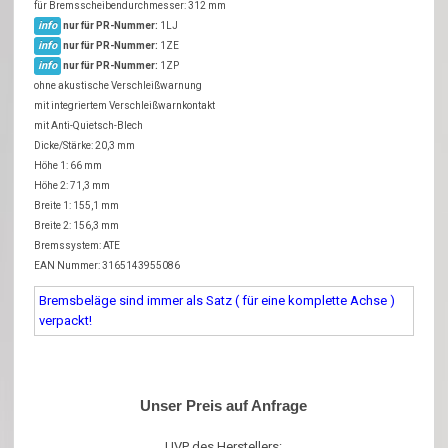
für Bremsscheibendurchmesser: 312 mm
info
nur für PR-Nummer:
1LJ
info
nur für PR-Nummer:
1ZE
info
nur für PR-Nummer:
1ZP
ohne akustische Verschleißwarnung
mit integriertem Verschleißwarnkontakt
mit Anti-Quietsch-Blech
Dicke/Stärke: 20,3 mm
Höhe 1: 66 mm
Höhe 2: 71,3 mm
Breite 1: 155,1 mm
Breite 2: 156,3 mm
Bremssystem: ATE
EAN Nummer: 3165143955086
Bremsbeläge sind immer als Satz ( für eine komplette Achse )
verpackt!
Unser Preis auf Anfrage
UVP des Herstellers: