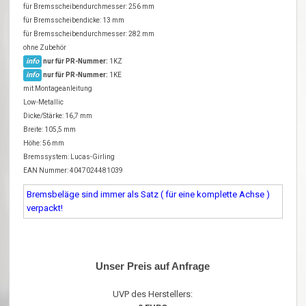
für Bremsscheibendurchmesser: 256 mm
für Bremsscheibendicke: 13 mm
für Bremsscheibendurchmesser: 282 mm
ohne Zubehör
info
nur für PR-Nummer:
1KZ
info
nur für PR-Nummer:
1KE
mit Montageanleitung
Low-Metallic
Dicke/Stärke: 16,7 mm
Breite: 105,5 mm
Höhe: 56 mm
Bremssystem: Lucas-Girling
EAN Nummer: 4047024481039
Bremsbeläge sind immer als Satz ( für eine komplette Achse )
verpackt!
Unser Preis auf Anfrage
UVP des Herstellers: