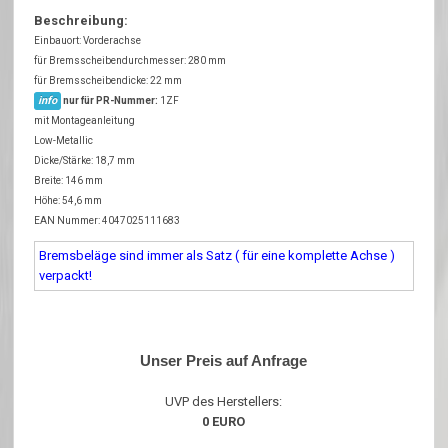
Beschreibung:
Einbauort: Vorderachse
für Bremsscheibendurchmesser: 280 mm
für Bremsscheibendicke: 22 mm
info
nur für PR-Nummer:
1ZF
mit Montageanleitung
Low-Metallic
Dicke/Stärke: 18,7 mm
Breite: 146 mm
Höhe: 54,6 mm
EAN Nummer: 4047025111683
Bremsbeläge sind immer als Satz ( für eine komplette Achse )
verpackt!
Unser Preis auf Anfrage
UVP des Herstellers:
0 EURO