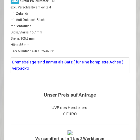
info
nur für PR-Nummer:
1KE
exkl. Verschleißwarnkontakt
mit Zubehör
mit Anti-Quietsch-Blech
mit Schrauben
Dicke/Stärke: 16,7 mm
Breite: 105,5 mm
Höhe: 56 mm
EAN Nummer: 4047025361880
Bremsbeläge sind immer als Satz ( für eine komplette Achse )
verpackt!
Unser Preis auf Anfrage
UVP des Herstellers:
0 EURO
Versandfertig: In 1 bis 2 Werktagen