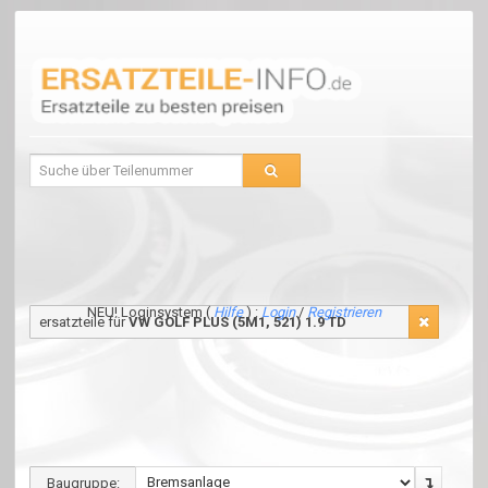
NEU! Loginsystem (
Hilfe
) :
Login
/
Registrieren
ersatzteile für
VW GOLF PLUS (5M1, 521) 1.9 TD
Baugruppe: