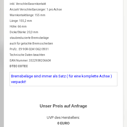
inkl. Verschleißwarnkontakt
Anzahl Verschleißanzeiger: 1 pro Achse
Warnkontaktlänge: 155 mm
Länge: 155,2 mm
Höhe: 66 mm
Dicke/Stärke: 20,3 mm
staubreduzierte Bremsbeläge
auch für gelochte Bremsscheiben
Prüfz.: E9 90R-02A1062/0931
Technische Daten beachten
EAN Nummer: 3322938206604
DTEC COTEC
Bremsbeläge sind immer als Satz ( für eine komplette Achse )
verpackt!
Unser Preis auf Anfrage
UVP des Herstellers:
0 EURO