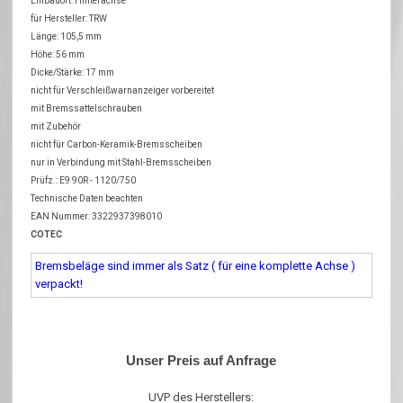
Einbauort: Hinterachse
für Hersteller: TRW
Länge: 105,5 mm
Höhe: 56 mm
Dicke/Stärke: 17 mm
nicht für Verschleißwarnanzeiger vorbereitet
mit Bremssattelschrauben
mit Zubehör
nicht für Carbon-Keramik-Bremsscheiben
nur in Verbindung mit Stahl-Bremsscheiben
Prüfz.: E9 90R - 1120/750
Technische Daten beachten
EAN Nummer: 3322937398010
COTEC
Bremsbeläge sind immer als Satz ( für eine komplette Achse )
verpackt!
Unser Preis auf Anfrage
UVP des Herstellers: