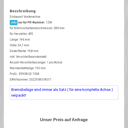
Beschreibung:
Einbauort: Vorderachse
info
nur für PR-Nummer:
1ZM
für Bremsscheibendurchmesser: 280 mm
für Hersteller: ATE
Länge: 146 mm
Höhe: 54,7 mm
Dicke/Stärke: 19,8 mm
inkl. Verschleißwarnkontakt
Anzahl Verschleißanzeiger: 1 pro Achse
Warnkontaktlänge: 155 mm
Prüfz.: E990R-02.7004
EAN Nummer: 3322938318017
Bremsbeläge sind immer als Satz ( für eine komplette Achse )
verpackt!
Unser Preis auf Anfrage