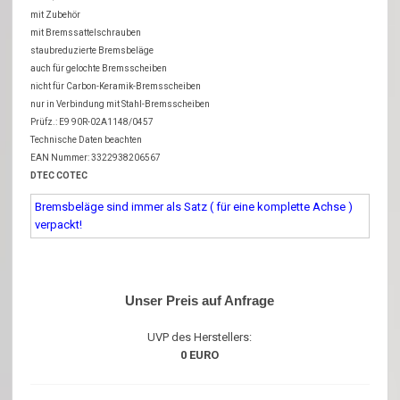
mit Zubehör
mit Bremssattelschrauben
staubreduzierte Bremsbeläge
auch für gelochte Bremsscheiben
nicht für Carbon-Keramik-Bremsscheiben
nur in Verbindung mit Stahl-Bremsscheiben
Prüfz.: E9 90R-02A1148/0457
Technische Daten beachten
EAN Nummer: 3322938206567
DTEC COTEC
Bremsbeläge sind immer als Satz ( für eine komplette Achse )
verpackt!
Unser Preis auf Anfrage
UVP des Herstellers:
0 EURO