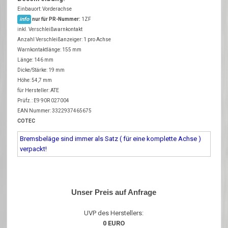
Einbauort: Vorderachse
info
nur für PR-Nummer:
1ZF
inkl. Verschleißwarnkontakt
Anzahl Verschleißanzeiger: 1 pro Achse
Warnkontaktlänge: 155 mm
Länge: 146 mm
Dicke/Stärke: 19 mm
Höhe: 54,7 mm
für Hersteller: ATE
Prüfz.: E9 90R 027004
EAN Nummer: 3322937465675
COTEC
Bremsbeläge sind immer als Satz ( für eine komplette Achse )
verpackt!
Unser Preis auf Anfrage
UVP des Herstellers:
0 EURO