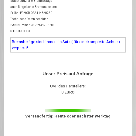
staubreduzierte Bremsbeläge
auch für gelochte Bremsscheiben
Prüfz.: E9 90R-02A1148/0750
Technische Daten beachten
EAN Nummer: 3322938206703
DTEC COTEC
Bremsbeläge sind immer als Satz ( für eine komplette Achse )
verpackt!
Unser Preis auf Anfrage
UVP des Herstellers:
0 EURO
Versandfertig: Heute oder nächster Werktag