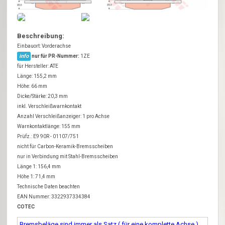
Beschreibung:
Einbauort: Vorderachse
info
nur für PR-Nummer:
1ZE
für Hersteller: ATE
Länge: 155,2 mm
Höhe: 66 mm
Dicke/Stärke: 20,3 mm
inkl. Verschleißwarnkontakt
Anzahl Verschleißanzeiger: 1 pro Achse
Warnkontaktlänge: 155 mm
Prüfz.: E9 90R - 01107/751
nicht für Carbon-Keramik-Bremsscheiben
nur in Verbindung mit Stahl-Bremsscheiben
Länge 1: 156,4 mm
Höhe 1: 71,4 mm
Technische Daten beachten
EAN Nummer: 3322937334384
COTEC
Bremsbeläge sind immer als Satz ( für eine komplette Achse )