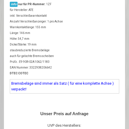
info
nur für PR-Nummer:
1ZF
für Hersteller: ATE
inkl. Verschleißwarnkontakt
Anzahl Verschleißanzeiger: 1 pro Achse
Warnkontaktlänge: 155 mm
Länge: 146 mm
Höhe: 54,7 mm
Dicke/Stärke: 19 mm
staubreduzierte Bremsbeläge
auch für gelochte Bremsscheiben
Prüfz.: E9 90R-02A1062/1183
EAN Nummer: 3322938206642
DTEC COTEC
Bremsbeläge sind immer als Satz ( für eine komplette Achse )
verpackt!
Unser Preis auf Anfrage
UVP des Herstellers: