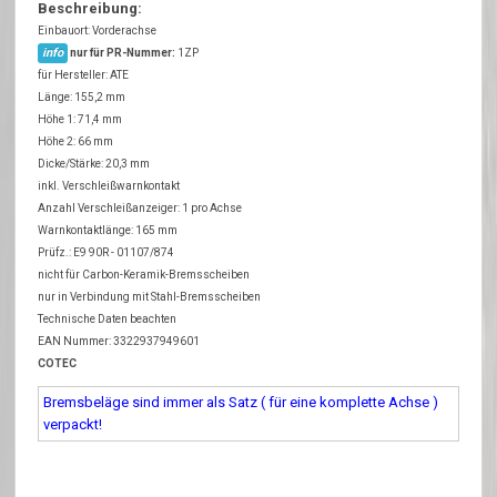
Beschreibung:
Einbauort: Vorderachse
info
nur für PR-Nummer:
1ZP
für Hersteller: ATE
Länge: 155,2 mm
Höhe 1: 71,4 mm
Höhe 2: 66 mm
Dicke/Stärke: 20,3 mm
inkl. Verschleißwarnkontakt
Anzahl Verschleißanzeiger: 1 pro Achse
Warnkontaktlänge: 165 mm
Prüfz.: E9 90R - 01107/874
nicht für Carbon-Keramik-Bremsscheiben
nur in Verbindung mit Stahl-Bremsscheiben
Technische Daten beachten
EAN Nummer: 3322937949601
COTEC
Bremsbeläge sind immer als Satz ( für eine komplette Achse )
verpackt!