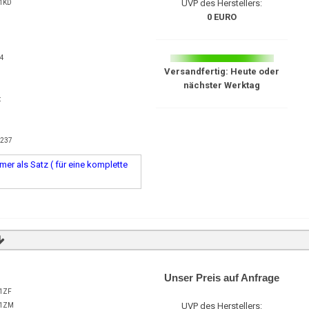
UVP des Herstellers:
1KD
0 EURO
54
Versandfertig: Heute oder
nächster Werktag
t
8237
er als Satz ( für eine komplette
Unser Preis auf Anfrage
1ZF
UVP des Herstellers:
1ZM