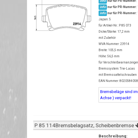
info
nur für PR-Nummer:
info
nur für PR-Nummer:
info
nur für PR-Nummer:
Japan: 5
für Artikel-Nr.: P 85 073
Dicke/Stärke: 17,2 mm
mit Zubehör
WVA-Nummer: 23914
Breite: 105,5 mm
Höhe: 56,5 mm
für Verschleißwarnanzeiger 
Bremssystem: Trw-Lucas
mit Bremssattelschrauben
EAN Nummer: 802058405
Bremsbeläge sind imm
Achse ) verpackt!
P 85 114Bremsbelagsatz, Scheibenbremse
Beschreibung: