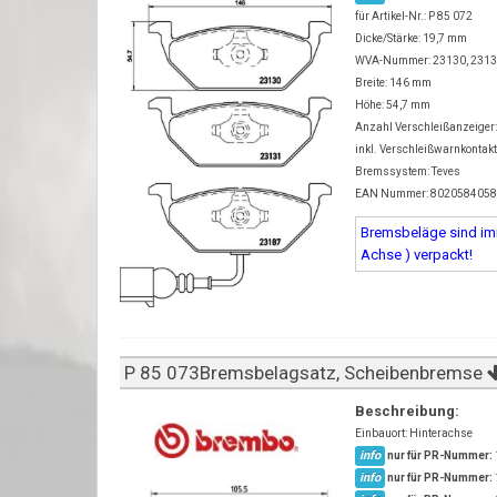
für Artikel-Nr.: P 85 072
Dicke/Stärke: 19,7 mm
WVA-Nummer: 23130, 2313
Breite: 146 mm
Höhe: 54,7 mm
Anzahl Verschleißanzeiger:
inkl. Verschleißwarnkontak
Bremssystem: Teves
EAN Nummer: 802058405
Bremsbeläge sind imm
Achse ) verpackt!
P 85 073Bremsbelagsatz, Scheibenbremse
Beschreibung:
Einbauort: Hinterachse
info
nur für PR-Nummer:
info
nur für PR-Nummer: