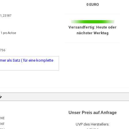
0 EURO
1, 23187
Versandfertig: Heute oder
nächster Werktag
 1 pro Achse
t
8756
er als Satz ( für eine komplette
Unser Preis auf Anfrage
1KE
UVP des Herstellers:
1KF