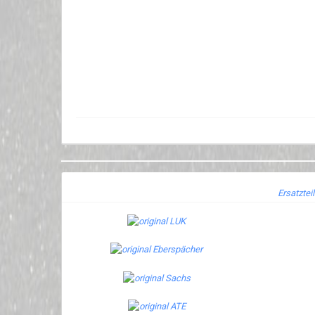
Ersatztei