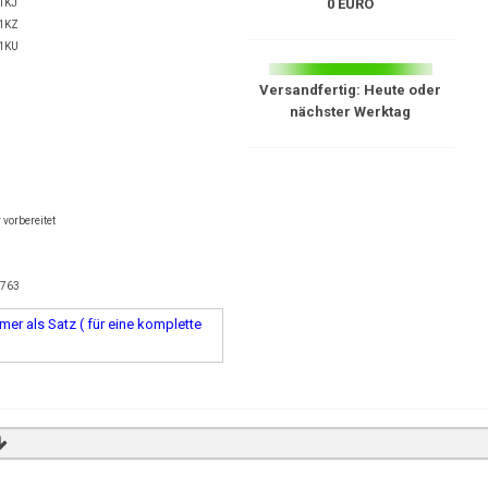
0 EURO
1KJ
1KZ
1KU
Versandfertig: Heute oder
nächster Werktag
vorbereitet
8763
er als Satz ( für eine komplette