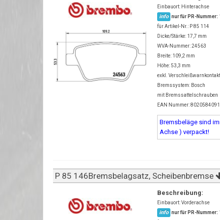
Einbauort: Hinterachse
info
nur für PR-Nummer:
für Artikel-Nr.: P 85 114
Dicke/Stärke: 17,7 mm
WVA-Nummer: 24563
Breite: 109,2 mm
Höhe: 53,3 mm
exkl. Verschleißwarnkontak
Bremssystem: Bosch
mit Bremssattelschrauben
EAN Nummer: 802058409
Bremsbeläge sind imm
Achse ) verpackt!
P 85 146Bremsbelagsatz, Scheibenbremse
Beschreibung:
Einbauort: Vorderachse
info
nur für PR-Nummer: