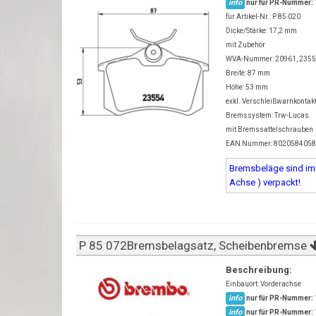
info
nur für PR-Nummer:
für Artikel-Nr.: P 85 020
Dicke/Stärke: 17,2 mm
mit Zubehör
WVA-Nummer: 20961, 235
Breite: 87 mm
Höhe: 53 mm
exkl. Verschleißwarnkontak
Bremssystem: Trw-Lucas
mit Bremssattelschrauben
EAN Nummer: 802058405
Bremsbeläge sind imm
Achse ) verpackt!
P 85 072Bremsbelagsatz, Scheibenbremse
Beschreibung:
Einbauort: Vorderachse
info
nur für PR-Nummer:
info
nur für PR-Nummer: