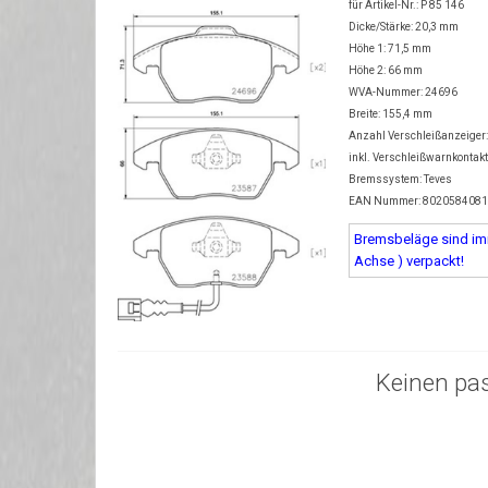
für Artikel-Nr.: P 85 146
Dicke/Stärke: 20,3 mm
Höhe 1: 71,5 mm
Höhe 2: 66 mm
WVA-Nummer: 24696
Breite: 155,4 mm
Anzahl Verschleißanzeiger:
inkl. Verschleißwarnkontak
Bremssystem: Teves
EAN Nummer: 802058408
Bremsbeläge sind imm
Achse ) verpackt!
Keinen pa