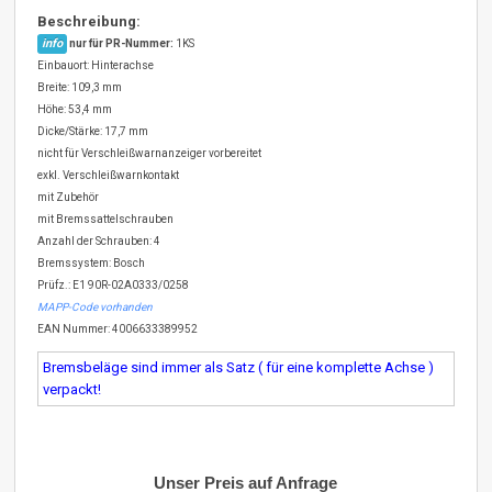
Beschreibung:
info
nur für PR-Nummer:
1KS
Einbauort: Hinterachse
Breite: 109,3 mm
Höhe: 53,4 mm
Dicke/Stärke: 17,7 mm
nicht für Verschleißwarnanzeiger vorbereitet
exkl. Verschleißwarnkontakt
mit Zubehör
mit Bremssattelschrauben
Anzahl der Schrauben: 4
Bremssystem: Bosch
Prüfz.: E1 90R-02A0333/0258
MAPP-Code vorhanden
EAN Nummer: 4006633389952
Bremsbeläge sind immer als Satz ( für eine komplette Achse )
verpackt!
Unser Preis auf Anfrage