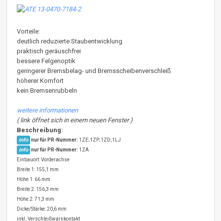
Vorteile:
deutlich reduzierte Staubentwicklung
praktisch geräuschfrei
bessere Felgenoptik
geringerer Bremsbelag- und Bremsscheibenverschleiß
höherer Komfort
kein Bremsenrubbeln
weitere informationen
( link öffnet sich in einem neuen Fenster )
Beschreibung:
info
nur für PR-Nummer:
1ZE;1ZP;1ZD;1LJ
info
nur für PR-Nummer:
1ZA
Einbauort: Vorderachse
Breite 1: 155,1 mm
Höhe 1: 66 mm
Breite 2: 156,3 mm
Höhe 2: 71,3 mm
Dicke/Stärke: 20,6 mm
inkl. Verschleißwarnkontakt