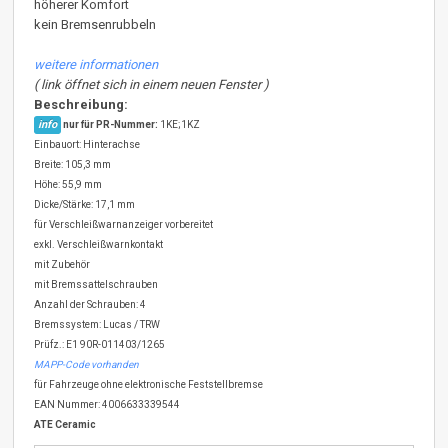
höherer Komfort
kein Bremsenrubbeln
weitere informationen
( link öffnet sich in einem neuen Fenster )
Beschreibung:
info
nur für PR-Nummer:
1KE;1KZ
Einbauort: Hinterachse
Breite: 105,3 mm
Höhe: 55,9 mm
Dicke/Stärke: 17,1 mm
für Verschleißwarnanzeiger vorbereitet
exkl. Verschleißwarnkontakt
mit Zubehör
mit Bremssattelschrauben
Anzahl der Schrauben: 4
Bremssystem: Lucas / TRW
Prüfz.: E1 90R-011403/1265
MAPP-Code vorhanden
für Fahrzeuge ohne elektronische Feststellbremse
EAN Nummer: 4006633339544
ATE Ceramic