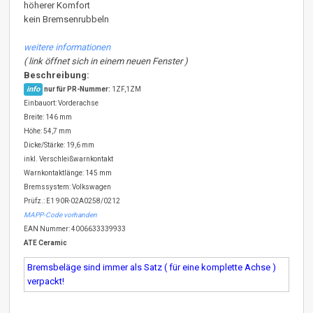
höherer Komfort
kein Bremsenrubbeln
weitere informationen
( link öffnet sich in einem neuen Fenster )
Beschreibung:
info
nur für PR-Nummer:
1ZF,1ZM
Einbauort: Vorderachse
Breite: 146 mm
Höhe: 54,7 mm
Dicke/Stärke: 19,6 mm
inkl. Verschleißwarnkontakt
Warnkontaktlänge: 145 mm
Bremssystem: Volkswagen
Prüfz.: E1 90R-02A0258/0212
MAPP-Code vorhanden
EAN Nummer: 4006633339933
ATE Ceramic
Bremsbeläge sind immer als Satz ( für eine komplette Achse )
verpackt!