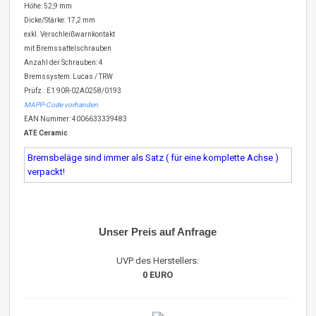
Höhe: 52,9 mm
Dicke/Stärke: 17,2 mm
exkl. Verschleißwarnkontakt
mit Bremssattelschrauben
Anzahl der Schrauben: 4
Bremssystem: Lucas / TRW
Prüfz.: E1 90R-02A0258/0193
MAPP-Code vorhanden
EAN Nummer: 4006633339483
ATE Ceramic
Bremsbeläge sind immer als Satz ( für eine komplette Achse )
verpackt!
Unser Preis auf Anfrage
UVP des Herstellers:
0 EURO