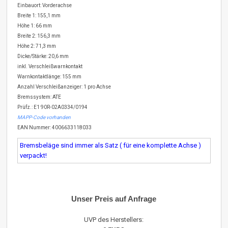
Einbauort: Vorderachse
Breite 1: 155,1 mm
Höhe 1: 66 mm
Breite 2: 156,3 mm
Höhe 2: 71,3 mm
Dicke/Stärke: 20,6 mm
inkl. Verschleißwarnkontakt
Warnkontaktlänge: 155 mm
Anzahl Verschleißanzeiger: 1 pro Achse
Bremssystem: ATE
Prüfz.: E1 90R-02A0334/0194
MAPP-Code vorhanden
EAN Nummer: 4006633118033
Bremsbeläge sind immer als Satz ( für eine komplette Achse )
verpackt!
Unser Preis auf Anfrage
UVP des Herstellers: