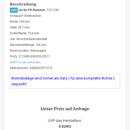
Beschreibung:
info
nur für PR-Nummer:
1ZF,1ZM
Einbauort: Vorderachse
Breite: 146 mm
Höhe: 54,7 mm
Dicke/Stärke: 19,6 mm
inkl. Verschleißwarnkontakt
Warnkontaktlänge: 145 mm
Bremssystem: Volkswagen
Prüfz.: E1 90R-02A0335/0211
MAPP-Code vorhanden
EAN Nummer: 4006633071215
Bremsbeläge sind immer als Satz ( für eine komplette Achse )
verpackt!
Unser Preis auf Anfrage
UVP des Herstellers:
0 EURO