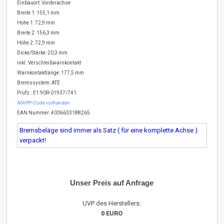
Einbauort: Vorderachse
Breite 1: 155,1 mm
Höhe 1: 72,9 mm
Breite 2: 156,3 mm
Höhe 2: 72,9 mm
Dicke/Stärke: 20,3 mm
inkl. Verschleißwarnkontakt
Warnkontaktlänge: 177,5 mm
Bremssystem: ATE
Prüfz.: E1 90R-01937/741
MAPP-Code vorhanden
EAN Nummer: 4006633188265
Bremsbeläge sind immer als Satz ( für eine komplette Achse )
verpackt!
Unser Preis auf Anfrage
UVP des Herstellers:
0 EURO