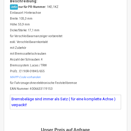
Beschreibung:
info
nur für PR-Nummer:
1KE;1KZ
Einbauort: Hinterachse
Breite: 105,3 mm
Höhe: 55,9 mm
Dicke/Stärke: 17,1 mm
für Verschleißwarnanzeiger vorbereitet
exkl. Verschleißwarnkontakt
mit Zubehör
mit Bremssattelschrauben
Anzahl der Schrauben: 4
Bremssystem: Lucas / TRW
Prüfz.: E1 90R-01845/655
MAPP-Code vorhanden
für Fahrzeuge ohne elektronische Feststellbremse
EAN Nummer: 4006633119153
Bremsbeläge sind immer als Satz ( für eine komplette Achse )
verpackt!
Unser Preis auf Anfrage