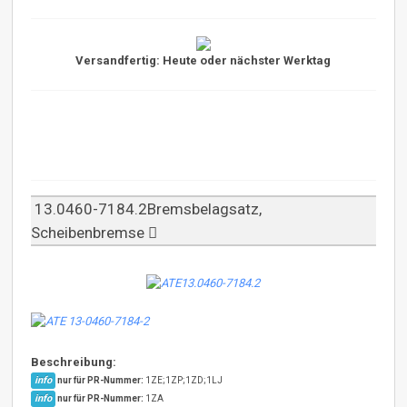
Versandfertig: Heute oder nächster Werktag
13.0460-7184.2Bremsbelagsatz,
Scheibenbremse
Beschreibung:
info
nur für PR-Nummer:
1ZE;1ZP;1ZD;1LJ
info
nur für PR-Nummer:
1ZA