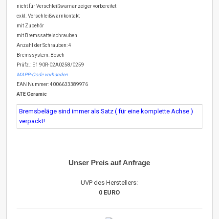
nicht für Verschleißwarnanzeiger vorbereitet
exkl. Verschleißwarnkontakt
mit Zubehör
mit Bremssattelschrauben
Anzahl der Schrauben: 4
Bremssystem: Bosch
Prüfz.: E1 90R-02A0258/0259
MAPP-Code vorhanden
EAN Nummer: 4006633389976
ATE Ceramic
Bremsbeläge sind immer als Satz ( für eine komplette Achse )
verpackt!
Unser Preis auf Anfrage
UVP des Herstellers:
0 EURO