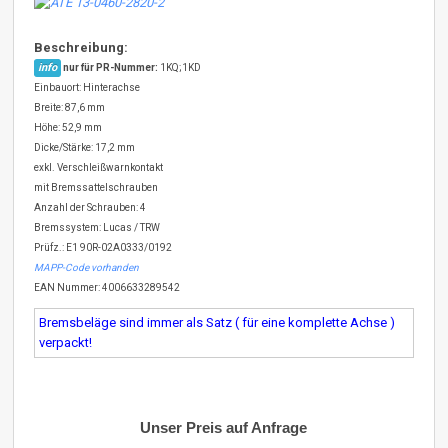
Beschreibung:
info
nur für PR-Nummer:
1KQ;1KD
Einbauort: Hinterachse
Breite: 87,6 mm
Höhe: 52,9 mm
Dicke/Stärke: 17,2 mm
exkl. Verschleißwarnkontakt
mit Bremssattelschrauben
Anzahl der Schrauben: 4
Bremssystem: Lucas / TRW
Prüfz.: E1 90R-02A0333/0192
MAPP-Code vorhanden
EAN Nummer: 4006633289542
Bremsbeläge sind immer als Satz ( für eine komplette Achse )
verpackt!
Unser Preis auf Anfrage