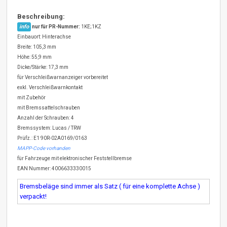
Beschreibung:
info
nur für PR-Nummer:
1KE;1KZ
Einbauort: Hinterachse
Breite: 105,3 mm
Höhe: 55,9 mm
Dicke/Stärke: 17,3 mm
für Verschleißwarnanzeiger vorbereitet
exkl. Verschleißwarnkontakt
mit Zubehör
mit Bremssattelschrauben
Anzahl der Schrauben: 4
Bremssystem: Lucas / TRW
Prüfz.: E1 90R-02A0169/0163
MAPP-Code vorhanden
für Fahrzeuge mit elektronischer Feststellbremse
EAN Nummer: 4006633330015
Bremsbeläge sind immer als Satz ( für eine komplette Achse )
verpackt!