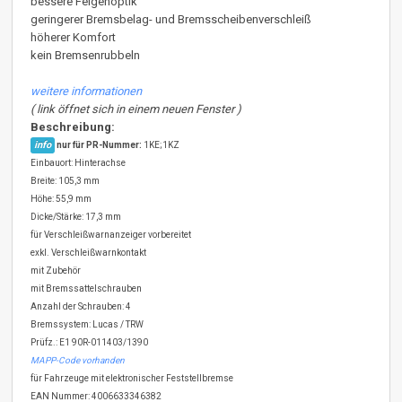
bessere Felgenoptik
geringerer Bremsbelag- und Bremsscheibenverschleiß
höherer Komfort
kein Bremsenrubbeln
weitere informationen
( link öffnet sich in einem neuen Fenster )
Beschreibung:
info
nur für PR-Nummer:
1KE;1KZ
Einbauort: Hinterachse
Breite: 105,3 mm
Höhe: 55,9 mm
Dicke/Stärke: 17,3 mm
für Verschleißwarnanzeiger vorbereitet
exkl. Verschleißwarnkontakt
mit Zubehör
mit Bremssattelschrauben
Anzahl der Schrauben: 4
Bremssystem: Lucas / TRW
Prüfz.: E1 90R-011403/1390
MAPP-Code vorhanden
für Fahrzeuge mit elektronischer Feststellbremse
EAN Nummer: 4006633346382