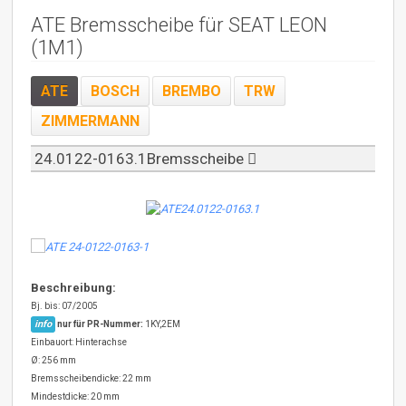
ATE Bremsscheibe für SEAT LEON
(1M1)
ATE
BOSCH
BREMBO
TRW
ZIMMERMANN
24.0122-0163.1Bremsscheibe
Beschreibung:
Bj. bis: 07/2005
info
nur für PR-Nummer:
1KY,2EM
Einbauort: Hinterachse
Ø: 256 mm
Bremsscheibendicke: 22 mm
Mindestdicke: 20 mm