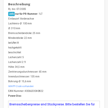
Beschreibung:
Bj. bis: 07/2005
info
nur für PR-Nummer:
1LT
Einbauort: Vorderachse
Lochkreis-Ø: 100 mm
Ø: 310 mm
Bremsscheibendicke: 25 mm
Mindestdicke: 22 mm
belüftet: 8
hochgekohlt
beschichtet
Lochanzahl: 5
Lochanzahl 2: 9
Höhe: 34,5 mm
Zentrierungsdurchmesser: 65 mm
Innendurchmesser: 135 mm
Bohrung-Ø: 15,6 mm
MAPP-Code vorhanden
EAN Nummer: 4006633040822
Power Disc
Bremsscheibenpreise sind Stückpreise. Bitte bestellen Sie für