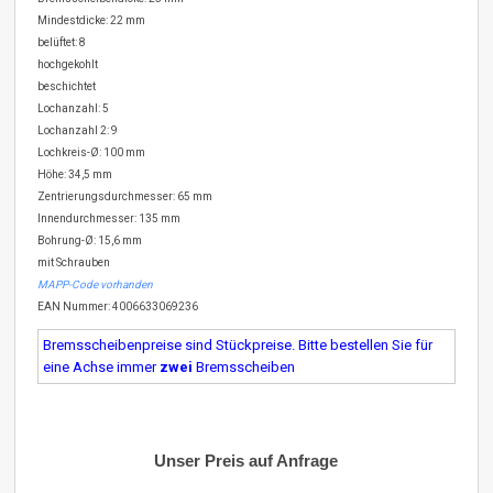
Mindestdicke: 22 mm
belüftet: 8
hochgekohlt
beschichtet
Lochanzahl: 5
Lochanzahl 2: 9
Lochkreis-Ø: 100 mm
Höhe: 34,5 mm
Zentrierungsdurchmesser: 65 mm
Innendurchmesser: 135 mm
Bohrung-Ø: 15,6 mm
mit Schrauben
MAPP-Code vorhanden
EAN Nummer: 4006633069236
Bremsscheibenpreise sind Stückpreise. Bitte bestellen Sie für
eine Achse immer
zwei
Bremsscheiben
Unser Preis auf Anfrage