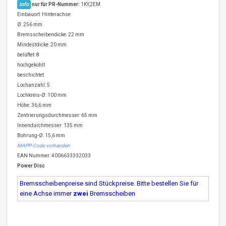
info
nur für PR-Nummer:
1KY,2EM
Einbauort: Hinterachse
Ø: 256 mm
Bremsscheibendicke: 22 mm
Mindestdicke: 20 mm
belüftet: 8
hochgekohlt
beschichtet
Lochanzahl: 5
Lochkreis-Ø: 100 mm
Höhe: 36,6 mm
Zentrierungsdurchmesser: 65 mm
Innendurchmesser: 135 mm
Bohrung-Ø: 15,6 mm
MAPP-Code vorhanden
EAN Nummer: 4006633332033
Power Disc
Bremsscheibenpreise sind Stückpreise. Bitte bestellen Sie für
eine Achse immer
zwei
Bremsscheiben