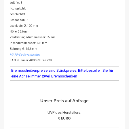
belüftet: 8
hochgekohlt
beschichtet
Lochanzahl: 5
Lochkreis-Ø: 100 mm
Höhe: 36,6 mm
Zentrierungsdurchmesser: 65 mm
Innendurchmesser: 135 mm
Bohrung-Ø: 15,6 mm
MAPP-Code vorhanden
EAN Nummer: 4006633069229
Bremsscheibenpreise sind Stückpreise. Bitte bestellen Sie für
eine Achse immer
zwei
Bremsscheiben
Unser Preis auf Anfrage
UVP des Herstellers:
0 EURO