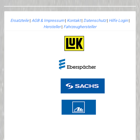
Ersatzteile
|
AGB & Impressum
|
Kontakt
|
Datenschutz
|
Hilfe Login
|
Hersteller
|
Fahrzeughersteller