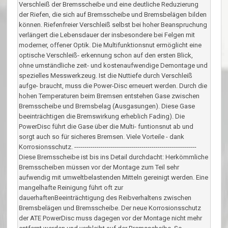
Verschleiß der Bremsscheibe und eine deutliche Reduzierung
der Riefen, die sich auf Bremsscheibe und Bremsbelägen bilden
können. Riefenfreier Verschleiß selbst bei hoher Beanspruchung
verlängert die Lebensdauer der insbesondere bei Felgen mit
moderner, offener Optik. Die Multifunktionsnut ermöglicht eine
optische Verschleiß- erkennung schon auf den ersten Blick,
ohne umständliche zeit- und kostenaufwendige Demontage und
spezielles Messwerkzeug. Ist die Nuttiefe durch Verschleiß
aufge- braucht, muss die Power-Disc erneuert werden. Durch die
hohen Temperaturen beim Bremsen entstehen Gase zwischen
Bremsscheibe und Bremsbelag (Ausgasungen). Diese Gase
beeinträchtigen die Bremswirkung erheblich Fading). Die
PowerDisc führt die Gase über die Multi- funtionsnut ab und
sorgt auch so für sicheres Bremsen. Viele Vorteile - dank
Korrosionsschutz. ------------------------------------------------------------
Diese Bremsscheibe ist bis ins Detail durchdacht: Herkömmliche
Bremsscheiben müssen vor der Montage zum Teil sehr
aufwendig mit umweltbelastenden Mitteln gereinigt werden. Eine
mangelhafte Reinigung führt oft zur
dauerhaftenBeeinträchtigung des Reibverhaltens zwischen
Bremsbelägen und Bremsscheibe. Der neue Korrosionsschutz
der ATE PowerDisc muss dagegen vor der Montage nicht mehr