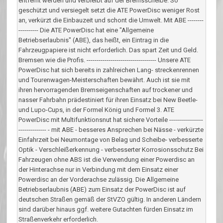
entfernt werden und verbleibt auf der Bremsscheibe. So
geschützt und versiegelt setzt die ATE PowerDisc weniger Rost
an, verkürzt die Einbauzeit und schont die Umwelt. Mit ABE --------
---------- Die ATE PowerDisc hat eine "Allgemeine
Betriebserlaubnis" (ABE), das heißt, ein Eintrag in die
Fahrzeugpapiere ist nicht erforderlich. Das spart Zeit und Geld.
Bremsen wie die Profis. ----------------------------------- Unsere ATE
PowerDisc hat sich bereits in zahlreichen Lang- streckenrennen
und Tourenwagen-Meisterschaften bewährt. Auch ist sie mit
ihren hervorragenden Bremseigenschaften auf trockener und
nasser Fahrbahn prädestiniert für ihren Einsatz bei New Beetle-
und Lupo-Cups, in der Formel König und Formel 3. ATE
PowerDisc mit Multifunktionsnut hat sichere Vorteile -----------------
-------------- - mit ABE - besseres Ansprechen bei Nässe - verkürzte
Einfahrzeit bei Neumontage von Belag und Scheibe- verbesserte
Optik - Verschleißerkennung - verbesserter Korrosionsschutz Bei
Fahrzeugen ohne ABS ist die Verwendung einer Powerdisc an
der Hinterachse nur in Verbindung mit dem Einsatz einer
Powerdisc an der Vorderachse zulässig. Die Allgemeine
Betriebserlaubnis (ABE) zum Einsatz der PowerDisc ist auf
deutschen Straßen gemäß der StVZO gültig. In anderen Ländern
sind darüber hinaus ggf. weitere Gutachten fürden Einsatz im
Straßenverkehr erforderlich.