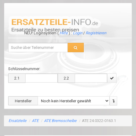
NEU! Loginsystem (
Hilfe
) :
Login
/
Registrieren
Schlüsselnummer:
2.1
2.2
Hersteller
Ersatzteile
/
ATE
/
ATE Bremsscheibe
/
ATE 24.0322-0163.1