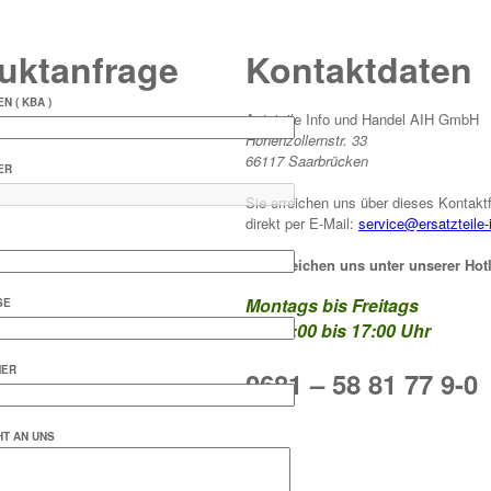
uktanfrage
Kontaktdaten
N ( KBA )
Autoteile Info und Handel AIH GmbH
Hohenzollernstr. 33
66117 Saarbrücken
ER
Sie erreichen uns über dieses Kontaktf
direkt per E-Mail:
service@ersatzteile-
Sie erreichen uns unter unserer Hotl
Montags bis Freitags
SE
von 9:00 bis 17:00 Uhr
MER
0681 – 58 81 77 9-0
HT AN UNS