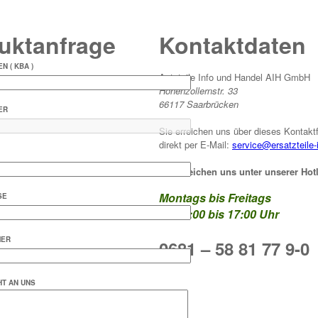
uktanfrage
Kontaktdaten
N ( KBA )
Autoteile Info und Handel AIH GmbH
Hohenzollernstr. 33
66117 Saarbrücken
ER
Sie erreichen uns über dieses Kontaktf
direkt per E-Mail:
service@ersatzteile-
Sie erreichen uns unter unserer Hotl
Montags bis Freitags
SE
von 9:00 bis 17:00 Uhr
MER
0681 – 58 81 77 9-0
HT AN UNS