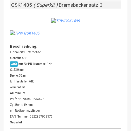
GSK1405
( Superkit )
Bremsbackensatz
Beschreibung:
Einbauort: Hinterachse
nicht für ABS
info
nur für PR-Nummer:
1KN
Ø: 230 mm
Breite: 32 mm
für Hersteller: ATE
vormontiert
Aluminium
Prüfz.: E1 90R 01195/075
Zyl.Bohr.: 19 mm
mit Radbremszylinder
EAN Nummer: 3322937932375
Superkit