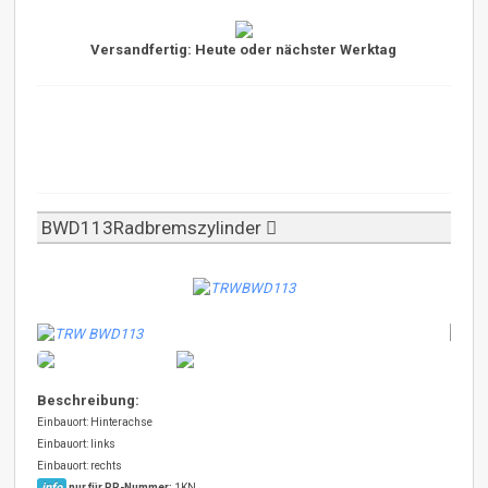
Versandfertig: Heute oder nächster Werktag
BWD113Radbremszylinder
Beschreibung:
Einbauort: Hinterachse
Einbauort: links
Einbauort: rechts
info
nur für PR-Nummer:
1KN