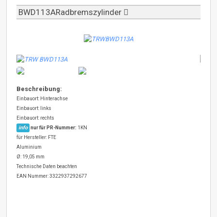
BWD113ARadbremszylinder
Beschreibung:
Einbauort: Hinterachse
Einbauort: links
Einbauort: rechts
info
nur für PR-Nummer:
1KN
für Hersteller: FTE
Aluminium
Ø: 19,05 mm
Technische Daten beachten
EAN Nummer: 3322937292677