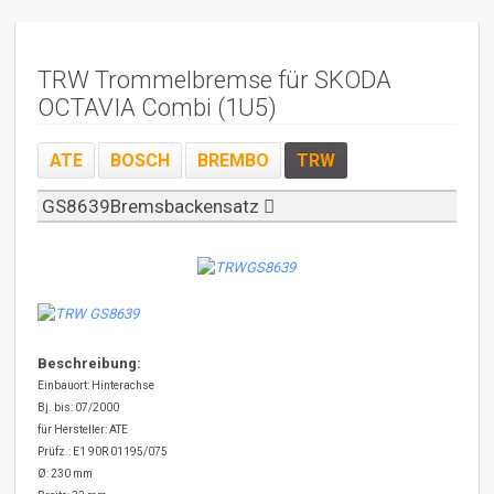
TRW Trommelbremse für SKODA
OCTAVIA Combi (1U5)
ATE
BOSCH
BREMBO
TRW
GS8639Bremsbackensatz
Beschreibung:
Einbauort: Hinterachse
Bj. bis: 07/2000
für Hersteller: ATE
Prüfz.: E1 90R 01195/075
Ø: 230 mm