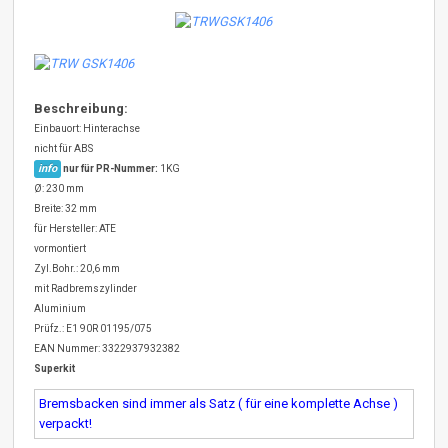
Beschreibung:
Einbauort: Hinterachse
nicht für ABS
info
nur für PR-Nummer:
1KG
Ø: 230 mm
Breite: 32 mm
für Hersteller: ATE
vormontiert
Zyl.Bohr.: 20,6 mm
mit Radbremszylinder
Aluminium
Prüfz.: E1 90R 01195/075
EAN Nummer: 3322937932382
Superkit
Bremsbacken sind immer als Satz ( für eine komplette Achse )
verpackt!