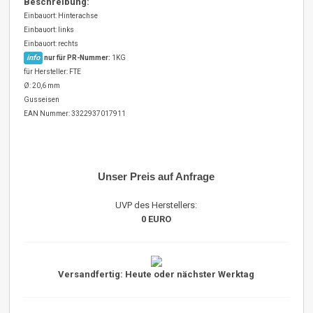
Beschreibung:
Einbauort: Hinterachse
Einbauort: links
Einbauort: rechts
info
nur für PR-Nummer:
1KG
für Hersteller: FTE
Ø: 20,6 mm
Gusseisen
EAN Nummer: 3322937017911
Unser Preis auf Anfrage
UVP des Herstellers:
0 EURO
Versandfertig: Heute oder nächster Werktag