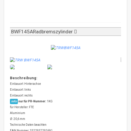
BWF145ARadbremszylinder
Beschreibung:
Einbauort: Hinterachse
Einbauort: links
Einbauort: rechts
info
nur für PR-Nummer:
1KG
für Hersteller: FTE
Aluminium
Ø: 20,6 mm
Technische Daten beachten
EAN Nummer: 3322937292691