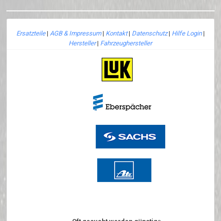
Ersatzteile
|
AGB & Impressum
|
Kontakt
|
Datenschutz
|
Hilfe Login
|
Hersteller
|
Fahrzeughersteller