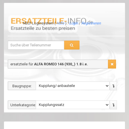
NEU! Loginsystem (
Hilfe
) :
Login
/
Registrieren
ersatzteile für
ALFA ROMEO 146 (930_) 1.8 i.e.
Baugruppe:
Unterkategorie: