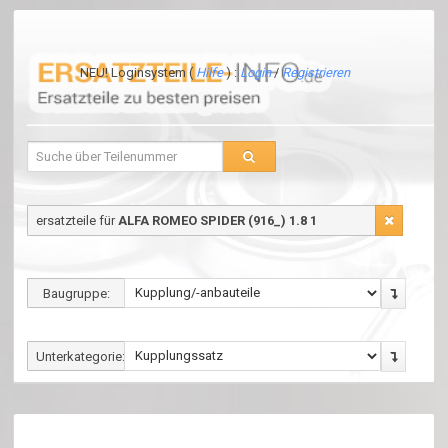
NEU! Loginsystem (
Hilfe
) :
Login
/
Registrieren
ersatzteile für
ALFA ROMEO SPIDER (916_) 1.8 1
Baugruppe:
Unterkategorie: