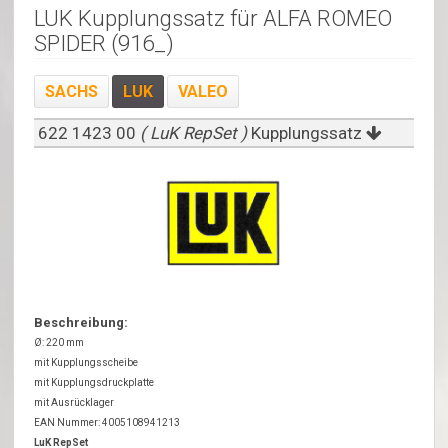
LUK Kupplungssatz für ALFA ROMEO
SPIDER (916_)
SACHS
LUK
VALEO
622 1423 00
( LuK RepSet )
Kupplungssatz
Beschreibung:
Ø: 220 mm
mit Kupplungsscheibe
mit Kupplungsdruckplatte
mit Ausrücklager
EAN Nummer: 4005108941213
LuK RepSet