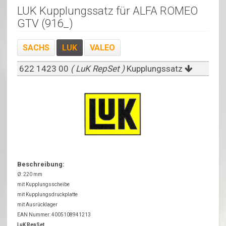
LUK Kupplungssatz für ALFA ROMEO
GTV (916_)
SACHS
LUK
VALEO
622 1423 00
( LuK RepSet )
Kupplungssatz
Beschreibung:
Ø: 220 mm
mit Kupplungsscheibe
mit Kupplungsdruckplatte
mit Ausrücklager
EAN Nummer: 4005108941213
LuK RepSet