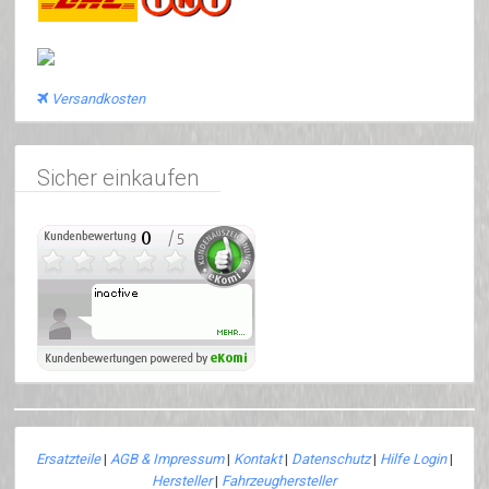
Versandkosten
Sicher einkaufen
Ersatzteile
|
AGB & Impressum
|
Kontakt
|
Datenschutz
|
Hilfe Login
|
Hersteller
|
Fahrzeughersteller