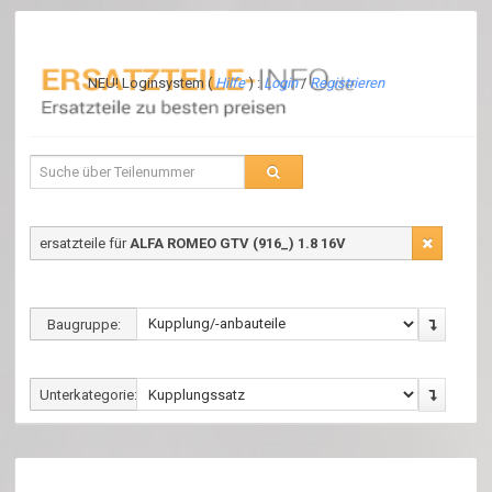
NEU! Loginsystem (
Hilfe
) :
Login
/
Registrieren
ersatzteile für
ALFA ROMEO GTV (916_) 1.8 16V
Baugruppe:
Unterkategorie: