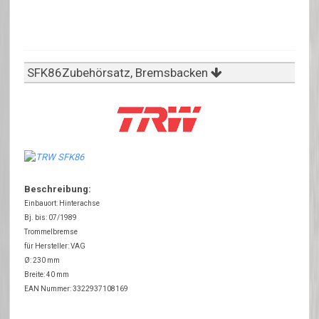
SFK86Zubehörsatz, Bremsbacken
Beschreibung:
Einbauort: Hinterachse
Bj. bis: 07/1989
Trommelbremse
für Hersteller: VAG
Ø: 230 mm
Breite: 40 mm
EAN Nummer: 3322937108169