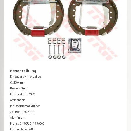
Beschreibung:
Einbauort: Hinterachse
Ø: 230 mm
Breite: 40 mm
für Hersteller: VAG
vormontiert
mit Radbremszylinder
Zyl.Bohr.: 20,6 mm
Aluminium
Prüfz.: E1 90R 01195/063
für Hersteller: ATE