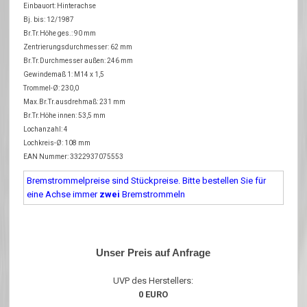
Einbauort: Hinterachse
Bj. bis: 12/1987
Br.Tr.Höhe ges.: 90 mm
Zentrierungsdurchmesser: 62 mm
Br.Tr.Durchmesser außen: 246 mm
Gewindemaß 1: M14 x 1,5
Trommel-Ø: 230,0
Max.Br.Tr.ausdrehmaß: 231 mm
Br.Tr.Höhe innen: 53,5 mm
Lochanzahl: 4
Lochkreis-Ø: 108 mm
EAN Nummer: 3322937075553
Bremstrommelpreise sind Stückpreise. Bitte bestellen Sie für
eine Achse immer
zwei
Bremstrommeln
Unser Preis auf Anfrage
UVP des Herstellers:
0 EURO