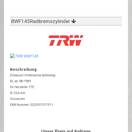
BWF145Radbremszylinder
Beschreibung:
Einbauort: Hinterachse beidseitig
Bj. ab: 08/1989
für Hersteller: FTE
Ø: 20,6 mm
Gusseisen
EAN Nummer: 3322937017911
Unser Preis auf Anfrage