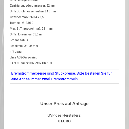
Zentrierungsdurchmesser: 62 mm
Br.Tr.Durchmesser außen: 246 mm
Gewindemaß 1: M14 x 1,5
Trommel-Ø: 230,0
Max.Br.Tr.ausdrehmaß: 231 mm
Br.Tr.Höhe innen: 53,5 mm
Lochanzahl: 4
Lochkreis-Ø: 108 mm
mit Lager
ohne ABS-Sensorring
EAN Nummer: 3322937134663
Bremstrommelpreise sind Stückpreise. Bitte bestellen Sie für
eine Achse immer
zwei
Bremstrommeln
Unser Preis auf Anfrage
UVP des Herstellers:
0 EURO