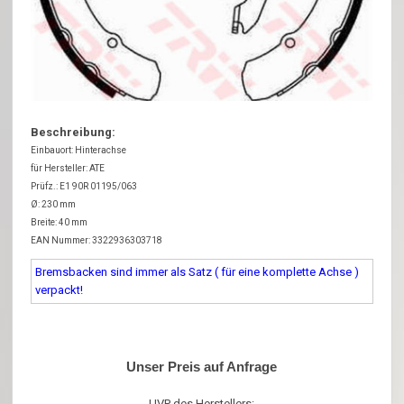
Beschreibung:
Einbauort: Hinterachse
für Hersteller: ATE
Prüfz.: E1 90R 01195/063
Ø: 230 mm
Breite: 40 mm
EAN Nummer: 3322936303718
Bremsbacken sind immer als Satz ( für eine komplette Achse )
verpackt!
Unser Preis auf Anfrage
UVP des Herstellers: