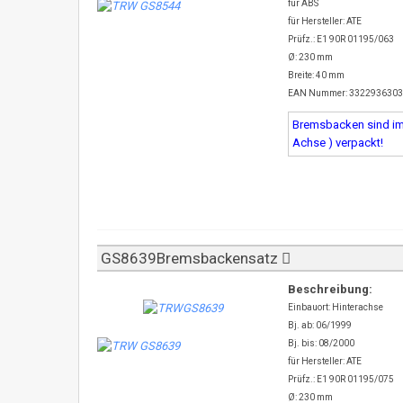
für ABS
für Hersteller: ATE
Prüfz.: E1 90R 01195/063
Ø: 230 mm
Breite: 40 mm
EAN Nummer: 332293630
Bremsbacken sind imm
Achse ) verpackt!
GS8639Bremsbackensatz
Beschreibung:
Einbauort: Hinterachse
Bj. ab: 06/1999
Bj. bis: 08/2000
für Hersteller: ATE
Prüfz.: E1 90R 01195/075
Ø: 230 mm