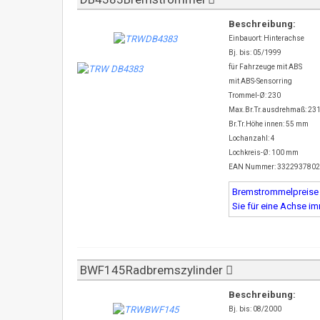
Beschreibung:
Einbauort: Hinterachse
Bj. bis: 05/1999
für Fahrzeuge mit ABS
mit ABS-Sensorring
Trommel-Ø: 230
Max.Br.Tr.ausdrehmaß: 23
Br.Tr.Höhe innen: 55 mm
Lochanzahl: 4
Lochkreis-Ø: 100 mm
EAN Nummer: 332293780
Bremstrommelpreise s
Sie für eine Achse i
BWF145Radbremszylinder
Beschreibung:
Bj. bis: 08/2000