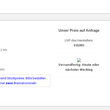
Unser Preis auf Anfrage
UVP des Herstellers:
0 EURO
1,5 mm
Versandfertig: Heute oder
nächster Werktag
2640
ind Stückpreise. Bitte bestellen
mmer
zwei
Bremstrommeln