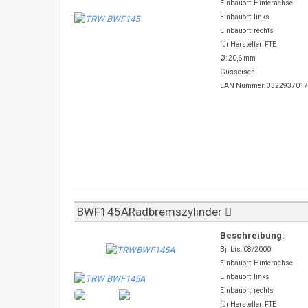
Einbauort: Hinterachse
Einbauort: links
Einbauort: rechts
für Hersteller: FTE
Ø: 20,6 mm
Gusseisen
EAN Nummer: 332293701
BWF145ARadbremszylinder
Beschreibung:
Bj. bis: 08/2000
Einbauort: Hinterachse
Einbauort: links
Einbauort: rechts
für Hersteller: FTE