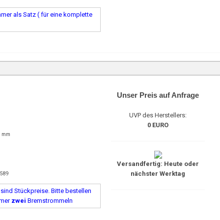
er als Satz ( für eine komplette
Unser Preis auf Anfrage
UVP des Herstellers:
0 EURO
1 mm
Versandfertig: Heute oder
nächster Werktag
2589
ind Stückpreise. Bitte bestellen
mmer
zwei
Bremstrommeln