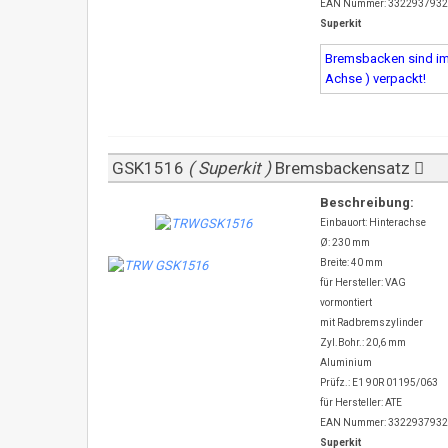
EAN Nummer: 332293793
Superkit
Bremsbacken sind imm
Achse ) verpackt!
GSK1516
( Superkit )
Bremsbackensatz
Beschreibung:
Einbauort: Hinterachse
Ø: 230 mm
Breite: 40 mm
für Hersteller: VAG
vormontiert
mit Radbremszylinder
Zyl.Bohr.: 20,6 mm
Aluminium
Prüfz.: E1 90R 01195/063
für Hersteller: ATE
EAN Nummer: 332293793
Superkit