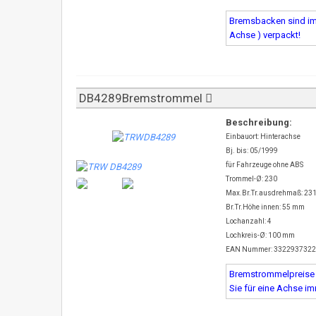
Bremsbacken sind imm
Achse ) verpackt!
DB4289Bremstrommel
Beschreibung:
Einbauort: Hinterachse
Bj. bis: 05/1999
für Fahrzeuge ohne ABS
Trommel-Ø: 230
Max.Br.Tr.ausdrehmaß: 23
Br.Tr.Höhe innen: 55 mm
Lochanzahl: 4
Lochkreis-Ø: 100 mm
EAN Nummer: 332293732
Bremstrommelpreise s
Sie für eine Achse i