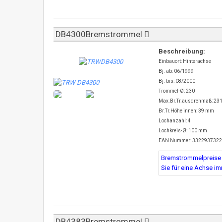
DB4300Bremstrommel
Beschreibung:
Einbauort: Hinterachse
Bj. ab: 06/1999
Bj. bis: 08/2000
Trommel-Ø: 230
Max.Br.Tr.ausdrehmaß: 23
Br.Tr.Höhe innen: 39 mm
Lochanzahl: 4
Lochkreis-Ø: 100 mm
EAN Nummer: 332293732
Bremstrommelpreise s
Sie für eine Achse i
DB4383Bremstrommel