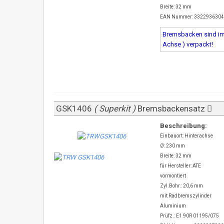
Breite: 32 mm
EAN Nummer: 332293630
Bremsbacken sind imm
Achse ) verpackt!
GSK1406
( Superkit )
Bremsbackensatz
Beschreibung:
Einbauort: Hinterachse
Ø: 230 mm
Breite: 32 mm
für Hersteller: ATE
vormontiert
Zyl.Bohr.: 20,6 mm
mit Radbremszylinder
Aluminium
Prüfz.: E1 90R 01195/075