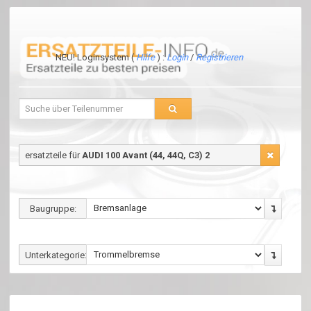
NEU! Loginsystem (
Hilfe
) :
Login
/
Registrieren
ersatzteile für
AUDI 100 Avant (44, 44Q, C3) 2
Baugruppe:
Unterkategorie: