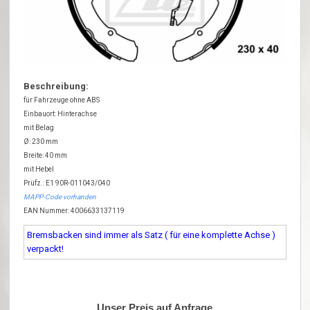
Beschreibung:
für Fahrzeuge ohne ABS
Einbauort: Hinterachse
mit Belag
Ø: 230 mm
Breite: 40 mm
mit Hebel
Prüfz.: E1 90R-011043/040
MAPP-Code vorhanden
EAN Nummer: 4006633137119
Bremsbacken sind immer als Satz ( für eine komplette Achse )
verpackt!
Unser Preis auf Anfrage