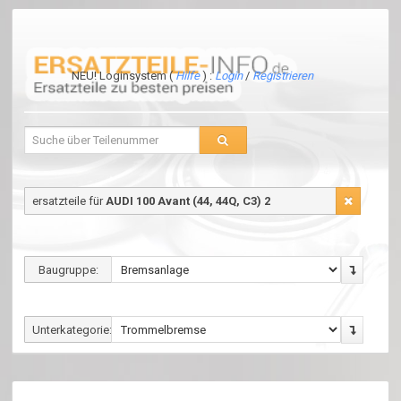
NEU! Loginsystem (
Hilfe
) :
Login
/
Registrieren
ersatzteile für
AUDI 100 Avant (44, 44Q, C3) 2
Baugruppe:
Unterkategorie: