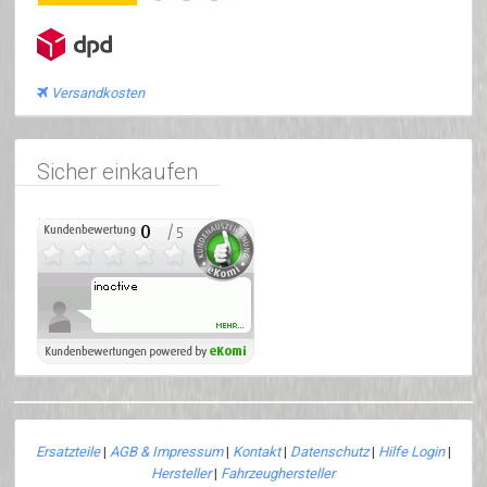
Versandkosten
Sicher einkaufen
Ersatzteile
|
AGB & Impressum
|
Kontakt
|
Datenschutz
|
Hilfe Login
|
Hersteller
|
Fahrzeughersteller