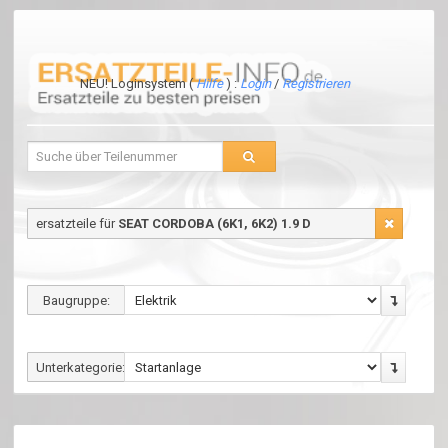
NEU! Loginsystem (
Hilfe
) :
Login
/
Registrieren
ersatzteile für
SEAT CORDOBA (6K1, 6K2) 1.9 D
Baugruppe:
Unterkategorie: