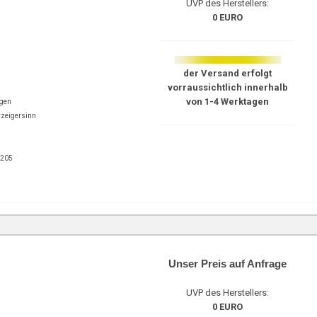
UVP des Herstellers:
0 EURO
der Versand erfolgt
vorraussichtlich innerhalb
von 1-4 Werktagen
ngen
rzeigersinn
0205
Unser Preis auf Anfrage
UVP des Herstellers:
0 EURO