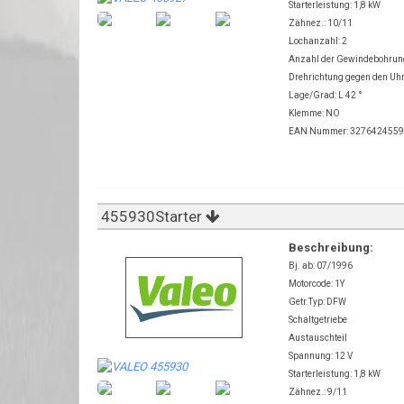
Starterleistung: 1,8 kW
Zähnez.: 10/11
Lochanzahl: 2
Anzahl der Gewindebohru
Drehrichtung gegen den Uh
Lage/Grad: L 42 °
Klemme: NO
EAN Nummer: 327642455
455930Starter
Beschreibung:
Bj. ab: 07/1996
Motorcode: 1Y
Getr.Typ: DFW
Schaltgetriebe
Austauschteil
Spannung: 12 V
Starterleistung: 1,8 kW
Zähnez.: 9/11