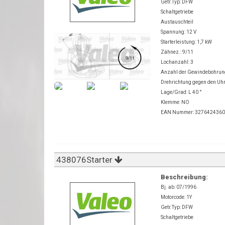
Getr.Typ: DFW
Schaltgetriebe
Austauschteil
Spannung: 12 V
Starterleistung: 1,7 kW
Zähnez.: 9/11
Lochanzahl: 3
Anzahl der Gewindebohru
Drehrichtung gegen den Uh
Lage/Grad: L 40 °
Klemme: NO
EAN Nummer: 327642436
438076Starter
Beschreibung:
Bj. ab: 07/1996
Motorcode: 1Y
Getr.Typ: DFW
Schaltgetriebe