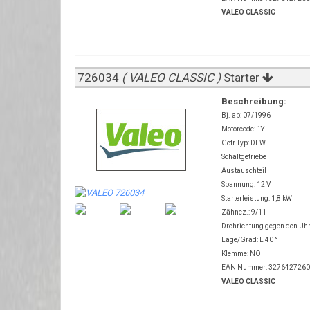
VALEO CLASSIC
726034
( VALEO CLASSIC )
Starter
Beschreibung:
Bj. ab: 07/1996
Motorcode: 1Y
Getr.Typ: DFW
Schaltgetriebe
Austauschteil
Spannung: 12 V
Starterleistung: 1,8 kW
Zähnez.: 9/11
Drehrichtung gegen den Uh
Lage/Grad: L 40 °
Klemme: NO
EAN Nummer: 327642726
VALEO CLASSIC