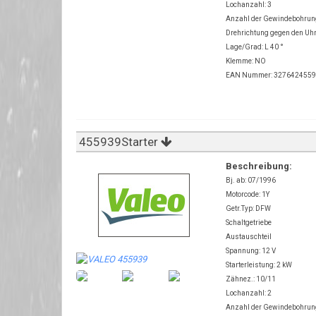
Lochanzahl: 3
Anzahl der Gewindebohru
Drehrichtung gegen den Uh
Lage/Grad: L 40 °
Klemme: NO
EAN Nummer: 327642455
455939Starter
Beschreibung:
Bj. ab: 07/1996
Motorcode: 1Y
Getr.Typ: DFW
Schaltgetriebe
Austauschteil
Spannung: 12 V
Starterleistung: 2 kW
Zähnez.: 10/11
Lochanzahl: 2
Anzahl der Gewindebohru