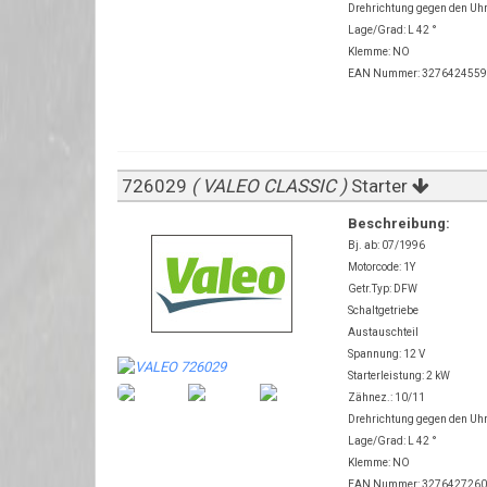
Drehrichtung gegen den Uh
Lage/Grad: L 42 °
Klemme: NO
EAN Nummer: 327642455
726029
( VALEO CLASSIC )
Starter
Beschreibung:
Bj. ab: 07/1996
Motorcode: 1Y
Getr.Typ: DFW
Schaltgetriebe
Austauschteil
Spannung: 12 V
Starterleistung: 2 kW
Zähnez.: 10/11
Drehrichtung gegen den Uh
Lage/Grad: L 42 °
Klemme: NO
EAN Nummer: 327642726