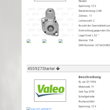
Neuteil
Spannung: 12 V
Starterleistung: 2 kW
Zähnez.: 11
Lochanzahl: 2
Anzahl der Gewindebohru
Drehrichtung gegen den Uh
Lage/Grad: L 42 °
Klemme: 15A
EAN Nummer: 327642438
455927Starter
Beschreibung:
Bj. ab: 07/1996
Motorcode: 1Y
Getr.Typ: DFW
Schaltgetriebe
Austauschteil
Spannung: 12 V