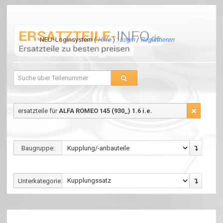
NEU! Loginsystem (
Hilfe
) :
Login
/
Registrieren
ersatzteile für
ALFA ROMEO 145 (930_) 1.6 i.e.
Baugruppe:
Unterkategorie: