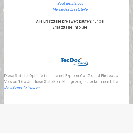
Seat Ersatzteile
Mercedes Ersatzteile
Alle Ersatzteile preiswert kaufen: nur bei
Ersatzteile Info .de
Diese Seite ist Optimiert für Internet Explorer 6.x - 7.x und Firefox ab
Version 1.6.x Um diese Seite korrekt angezeigt zu bekommen bitte
JavaScript Aktivieren
Copyright 2018 ersatzteile-info.de Version3.0.0 | Wir verkaufen neue Auto
Ersatzteile
eKomi
:
4.90
von
5
Punkten basierend auf
639
Bewertungen.
639
Kundenrezessionen.