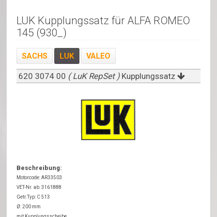
LUK Kupplungssatz für ALFA ROMEO
145 (930_)
SACHS
LUK
VALEO
620 3074 00
( LuK RepSet )
Kupplungssatz
Beschreibung:
Motorcode: AR33503
VET-Nr. ab: 3161888
Getr.Typ: C 513
Ø: 200 mm
mit Kupplungsscheibe