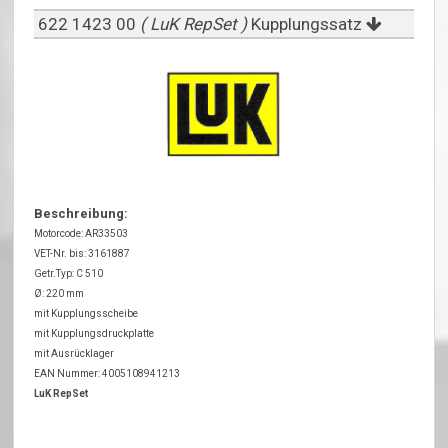
622 1423 00
( LuK RepSet )
Kupplungssatz
Beschreibung:
Motorcode: AR33503
VET-Nr. bis: 3161887
Getr.Typ: C 510
Ø: 220 mm
mit Kupplungsscheibe
mit Kupplungsdruckplatte
mit Ausrücklager
EAN Nummer: 4005108941213
LuK RepSet