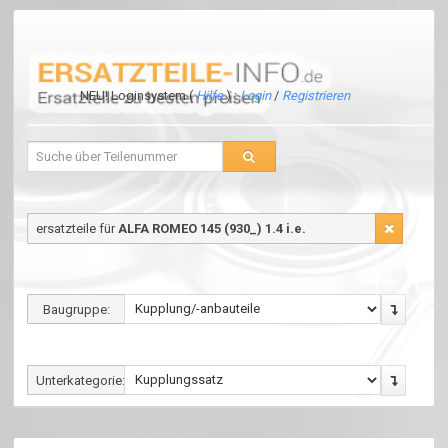
NEU! Loginsystem (
Hilfe
) :
Login
/
Registrieren
ersatzteile für
ALFA ROMEO 145 (930_) 1.4 i.e.
Baugruppe:
Unterkategorie: