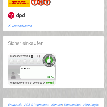
Versandkosten
Sicher einkaufen
Ersatzteile
|
AGB & Impressum
|
Kontakt
|
Datenschutz
|
Hilfe Login
|