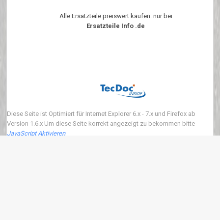
Alle Ersatzteile preiswert kaufen: nur bei
Ersatzteile Info .de
Diese Seite ist Optimiert für Internet Explorer 6.x - 7.x und Firefox ab
Version 1.6.x Um diese Seite korrekt angezeigt zu bekommen bitte
JavaScript Aktivieren
Copyright 2018 ersatzteile-info.de Version3.0.0 | Wir verkaufen neue Auto
Ersatzteile
eKomi
:
4.90
von
5
Punkten basierend auf
639
Bewertungen.
639
Kundenrezessionen.