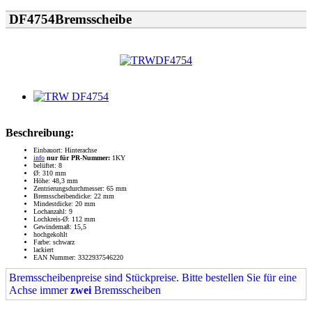
DF4754Bremsscheibe
Beschreibung:
Einbauort: Hinterachse
info
nur für PR-Nummer:
1KY
belüftet: 8
Ø: 310 mm
Höhe: 48,3 mm
Zentrierungsdurchmesser: 65 mm
Bremsscheibendicke: 22 mm
Mindestdicke: 20 mm
Lochanzahl: 9
Lochkreis-Ø: 112 mm
Gewindemaß: 15,5
hochgekohlt
Farbe: schwarz
lackiert
EAN Nummer: 3322937546220
Bremsscheibenpreise sind Stückpreise. Bitte bestellen Sie für eine
Achse immer
zwei
Bremsscheiben