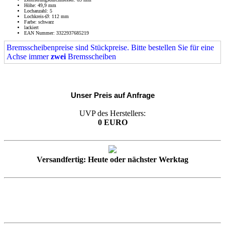
Höhe: 49,9 mm
Lochanzahl: 5
Lochkreis-Ø: 112 mm
Farbe: schwarz
lackiert
EAN Nummer: 3322937685219
Bremsscheibenpreise sind Stückpreise. Bitte bestellen Sie für eine
Achse immer
zwei
Bremsscheiben
Unser Preis auf Anfrage
UVP des Herstellers:
0 EURO
Versandfertig: Heute oder nächster Werktag