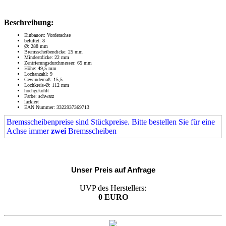
Beschreibung:
Einbauort: Vorderachse
belüftet: 8
Ø: 288 mm
Bremsscheibendicke: 25 mm
Mindestdicke: 22 mm
Zentrierungsdurchmesser: 65 mm
Höhe: 49,5 mm
Lochanzahl: 9
Gewindemaß: 15,5
Lochkreis-Ø: 112 mm
hochgekohlt
Farbe: schwarz
lackiert
EAN Nummer: 3322937369713
Bremsscheibenpreise sind Stückpreise. Bitte bestellen Sie für eine
Achse immer
zwei
Bremsscheiben
Unser Preis auf Anfrage
UVP des Herstellers:
0 EURO