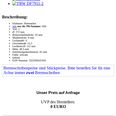
Beschreibung:
Einbauort: Hinterachse
info
nur für PR-Nummer:
1KE
Voll: 1
Ø: 272 mm
Bremsscheibendicke: 10 mm
Mindestdicke: 8 mm
Lochanzahl: 9
Gewindemaß: 15,3
Lochkreis-Ø: 112 mm
Höhe: 48,3 mm
Zentrierungsdurchmesser: 65 mm
Farbe: schwarz
lackiert
EAN Nummer: 3322938101459
Bremsscheibenpreise sind Stückpreise. Bitte bestellen Sie für eine
Achse immer
zwei
Bremsscheiben
Unser Preis auf Anfrage
UVP des Herstellers:
0 EURO