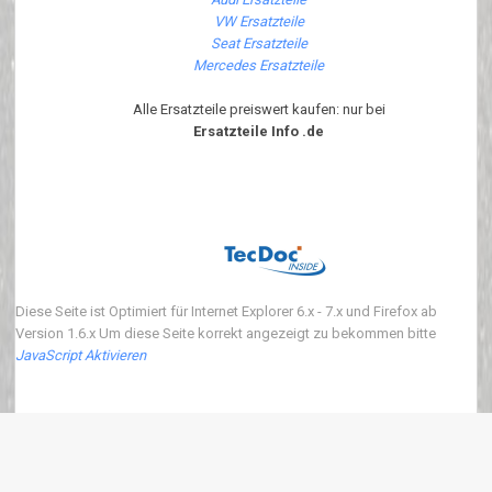
VW Ersatzteile
Seat Ersatzteile
Mercedes Ersatzteile
Alle Ersatzteile preiswert kaufen: nur bei
Ersatzteile Info .de
Diese Seite ist Optimiert für Internet Explorer 6.x - 7.x und Firefox ab
Version 1.6.x Um diese Seite korrekt angezeigt zu bekommen bitte
JavaScript Aktivieren
Copyright 2018 ersatzteile-info.de Version3.0.0 | Wir verkaufen neue Auto
Ersatzteile
eKomi
:
4.90
von
5
Punkten basierend auf
639
Bewertungen.
639