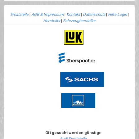
Ersatzteile
|
AGB & Impressum
|
Kontakt
|
Datenschutz
|
Hilfe Login
|
Hersteller
|
Fahrzeughersteller
Oft gesucht werden günstig
e
Audi Ersatzteile