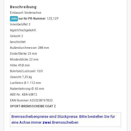
Beschreibung:
Einbauort: Vorderachse
info
nur für PR-Nummer:
1ZE,1ZP
Innenbelüftet: 3
legiert/hochgekohlt
Gelocht: 2
beschichtet
Außendurchmesser: 288 mm
Dicke/Stärke: 25 mm
Mindestdicke: 22 mm
Höhe: 49,8 mm
Bohrbild/Lochzahl: 10/5
Gewicht: 7,35 kg
Lochkreis-Ø 1: 112 mm
Nabenbohrung-Ø: 65 mm
ABE-Nr.: KBA 60872
EAN Nummer: 4250238747833
SPORT-BREMSSCHEIBE COAT Z
Bremsscheibenpreise sind Stückpreise. Bitte bestellen Sie für
eine Achse immer
zwei
Bremsscheiben