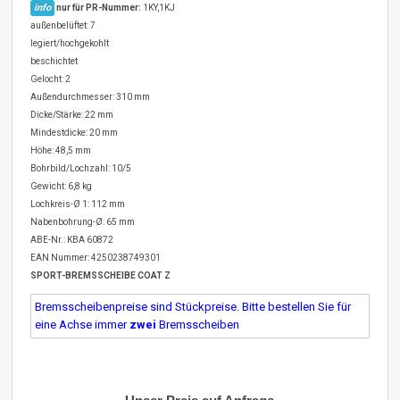
info
nur für PR-Nummer:
1KY,1KJ
außenbelüftet: 7
legiert/hochgekohlt
beschichtet
Gelocht: 2
Außendurchmesser: 310 mm
Dicke/Stärke: 22 mm
Mindestdicke: 20 mm
Höhe: 48,5 mm
Bohrbild/Lochzahl: 10/5
Gewicht: 6,8 kg
Lochkreis-Ø 1: 112 mm
Nabenbohrung-Ø: 65 mm
ABE-Nr.: KBA 60872
EAN Nummer: 4250238749301
SPORT-BREMSSCHEIBE COAT Z
Bremsscheibenpreise sind Stückpreise. Bitte bestellen Sie für
eine Achse immer
zwei
Bremsscheiben