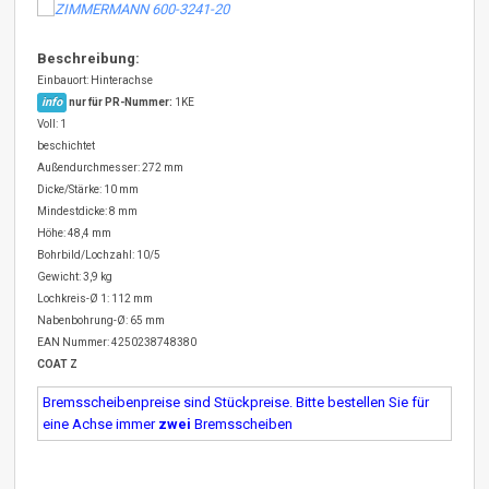
Beschreibung:
Einbauort: Hinterachse
info
nur für PR-Nummer:
1KE
Voll: 1
beschichtet
Außendurchmesser: 272 mm
Dicke/Stärke: 10 mm
Mindestdicke: 8 mm
Höhe: 48,4 mm
Bohrbild/Lochzahl: 10/5
Gewicht: 3,9 kg
Lochkreis-Ø 1: 112 mm
Nabenbohrung-Ø: 65 mm
EAN Nummer: 4250238748380
COAT Z
Bremsscheibenpreise sind Stückpreise. Bitte bestellen Sie für
eine Achse immer
zwei
Bremsscheiben