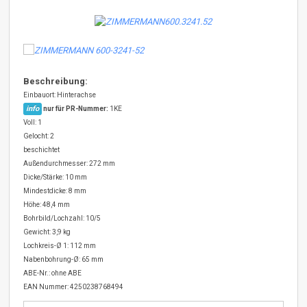
Beschreibung:
Einbauort: Hinterachse
info
nur für PR-Nummer:
1KE
Voll: 1
Gelocht: 2
beschichtet
Außendurchmesser: 272 mm
Dicke/Stärke: 10 mm
Mindestdicke: 8 mm
Höhe: 48,4 mm
Bohrbild/Lochzahl: 10/5
Gewicht: 3,9 kg
Lochkreis-Ø 1: 112 mm
Nabenbohrung-Ø: 65 mm
ABE-Nr.: ohne ABE
EAN Nummer: 4250238768494