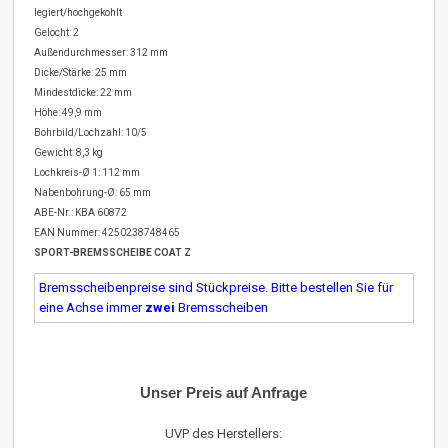
legiert/hochgekohlt
Gelocht: 2
Außendurchmesser: 312 mm
Dicke/Stärke: 25 mm
Mindestdicke: 22 mm
Höhe: 49,9 mm
Bohrbild/Lochzahl: 10/5
Gewicht: 8,3 kg
Lochkreis-Ø 1: 112 mm
Nabenbohrung-Ø: 65 mm
ABE-Nr.: KBA 60872
EAN Nummer: 4250238748465
SPORT-BREMSSCHEIBE COAT Z
Bremsscheibenpreise sind Stückpreise. Bitte bestellen Sie für
eine Achse immer
zwei
Bremsscheiben
Unser Preis auf Anfrage
UVP des Herstellers: