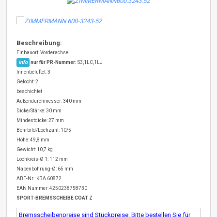
Beschreibung:
Einbauort: Vorderachse
info
nur für PR-Nummer:
S3,1LC,1LJ
Innenbelüftet: 3
Gelocht: 2
beschichtet
Außendurchmesser: 340 mm
Dicke/Stärke: 30 mm
Mindestdicke: 27 mm
Bohrbild/Lochzahl: 10/5
Höhe: 49,8 mm
Gewicht: 10,7 kg
Lochkreis-Ø 1: 112 mm
Nabenbohrung-Ø: 65 mm
ABE-Nr.: KBA 60872
EAN Nummer: 4250238758730
SPORT-BREMSSCHEIBE COAT Z
Bremsscheibenpreise sind Stückpreise. Bitte bestellen Sie für