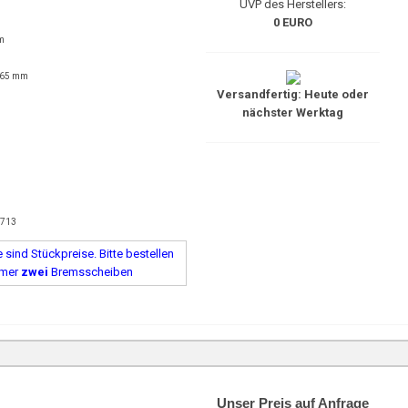
UVP des Herstellers:
0 EURO
m
 65 mm
Versandfertig: Heute oder
nächster Werktag
9713
sind Stückpreise. Bitte bestellen
mmer
zwei
Bremsscheiben
Unser Preis auf Anfrage