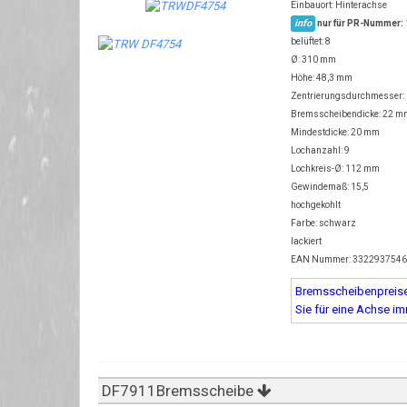
Einbauort: Hinterachse
info
nur für PR-Nummer:
belüftet: 8
Ø: 310 mm
Höhe: 48,3 mm
Zentrierungsdurchmesser:
Bremsscheibendicke: 22 m
Mindestdicke: 20 mm
Lochanzahl: 9
Lochkreis-Ø: 112 mm
Gewindemaß: 15,5
hochgekohlt
Farbe: schwarz
lackiert
EAN Nummer: 332293754
Bremsscheibenpreise 
Sie für eine Achse i
DF7911Bremsscheibe