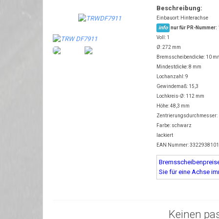
Beschreibung:
Einbauort: Hinterachse
info
nur für PR-Nummer:
Voll: 1
Ø: 272 mm
Bremsscheibendicke: 10 m
Mindestdicke: 8 mm
Lochanzahl: 9
Gewindemaß: 15,3
Lochkreis-Ø: 112 mm
Höhe: 48,3 mm
Zentrierungsdurchmesser:
Farbe: schwarz
lackiert
EAN Nummer: 332293810
Bremsscheibenpreise 
Sie für eine Achse i
Keinen pa