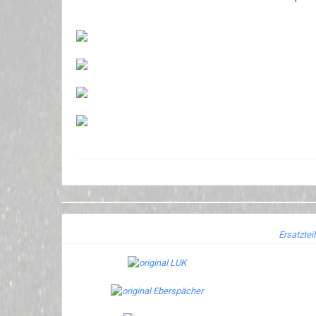
Ersatztei