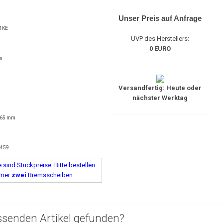
Unser Preis auf Anfrage
1KE
UVP des Herstellers:
0 EURO
m
Versandfertig: Heute oder
nächster Werktag
 65 mm
1459
sind Stückpreise. Bitte bestellen
mmer
zwei
Bremsscheiben
ssenden Artikel gefunden?