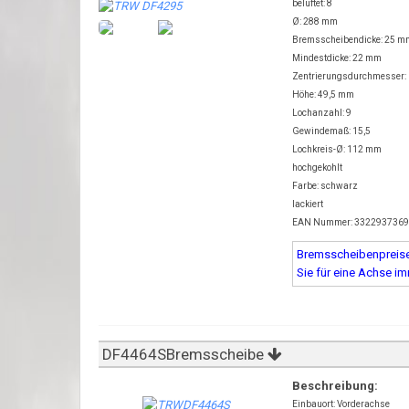
belüftet: 8
Ø: 288 mm
Bremsscheibendicke: 25 m
Mindestdicke: 22 mm
Zentrierungsdurchmesser:
Höhe: 49,5 mm
Lochanzahl: 9
Gewindemaß: 15,5
Lochkreis-Ø: 112 mm
hochgekohlt
Farbe: schwarz
lackiert
EAN Nummer: 332293736
Bremsscheibenpreise 
Sie für eine Achse i
DF4464SBremsscheibe
Beschreibung:
Einbauort: Vorderachse