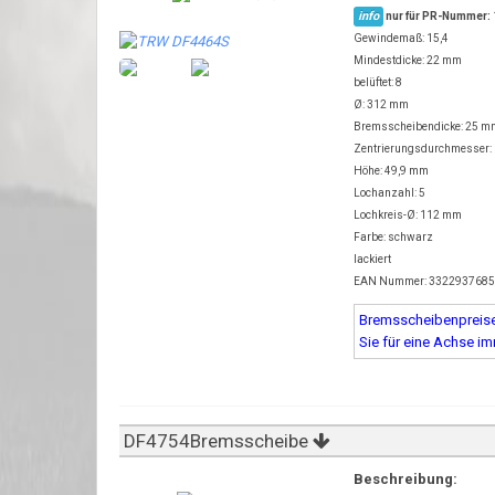
info
nur für PR-Nummer:
Gewindemaß: 15,4
Mindestdicke: 22 mm
belüftet: 8
Ø: 312 mm
Bremsscheibendicke: 25 m
Zentrierungsdurchmesser:
Höhe: 49,9 mm
Lochanzahl: 5
Lochkreis-Ø: 112 mm
Farbe: schwarz
lackiert
EAN Nummer: 332293768
Bremsscheibenpreise 
Sie für eine Achse i
DF4754Bremsscheibe
Beschreibung: