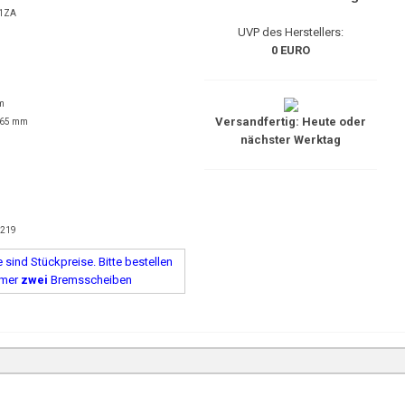
1ZA
UVP des Herstellers:
0 EURO
m
Versandfertig: Heute oder
 65 mm
nächster Werktag
5219
sind Stückpreise. Bitte bestellen
mmer
zwei
Bremsscheiben