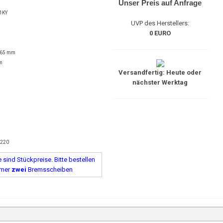
Unser Preis auf Anfrage
1KY
UVP des Herstellers:
0 EURO
 65 mm
m
Versandfertig: Heute oder
nächster Werktag
6220
sind Stückpreise. Bitte bestellen
mmer
zwei
Bremsscheiben