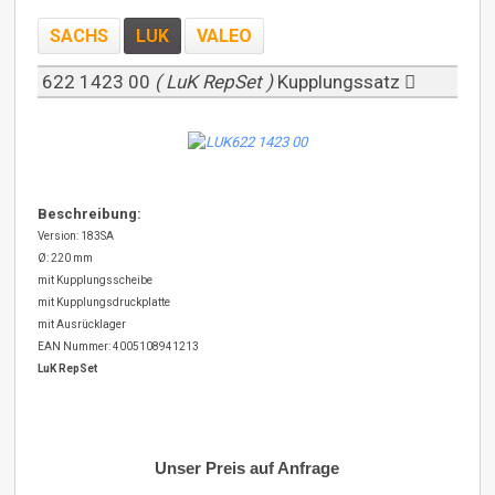
SACHS
LUK
VALEO
622 1423 00
( LuK RepSet )
Kupplungssatz
Beschreibung:
Version: 183SA
Ø: 220 mm
mit Kupplungsscheibe
mit Kupplungsdruckplatte
mit Ausrücklager
EAN Nummer: 4005108941213
LuK RepSet
Unser Preis auf Anfrage