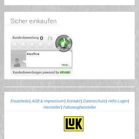
Sicher einkaufen
Ersatzteile
|
AGB & Impressum
|
Kontakt
|
Datenschutz
|
Hilfe Login
|
Hersteller
|
Fahrzeughersteller