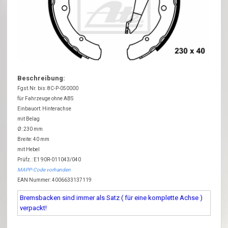
Beschreibung:
Fgst.Nr. bis: 8C-P-050000
für Fahrzeuge ohne ABS
Einbauort: Hinterachse
mit Belag
Ø: 230 mm
Breite: 40 mm
mit Hebel
Prüfz.: E1 90R-011043/040
MAPP-Code vorhanden
EAN Nummer: 4006633137119
Bremsbacken sind immer als Satz ( für eine komplette Achse )
verpackt!