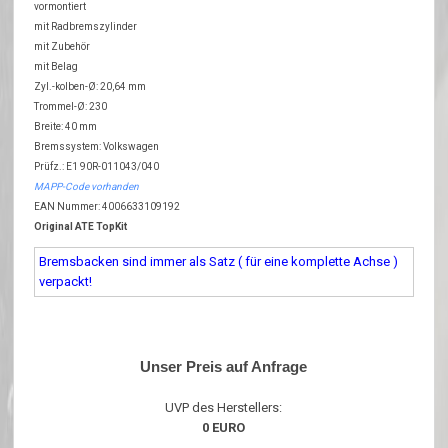
vormontiert
mit Radbremszylinder
mit Zubehör
mit Belag
Zyl.-kolben-Ø: 20,64 mm
Trommel-Ø: 230
Breite: 40 mm
Bremssystem: Volkswagen
Prüfz.: E1 90R-011043/040
MAPP-Code vorhanden
EAN Nummer: 4006633109192
Original ATE TopKit
Bremsbacken sind immer als Satz ( für eine komplette Achse )
verpackt!
Unser Preis auf Anfrage
UVP des Herstellers:
0 EURO