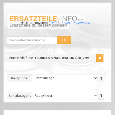
NEU! Loginsystem (
Hilfe
) :
Login
/
Registrieren
ersatzteile für
MITSUBISHI SPACE WAGON (D0_V/W
Baugruppe:
Unterkategorie: