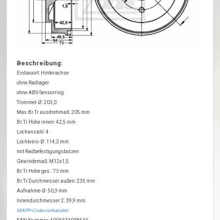
Beschreibung:
Einbauort: Hinterachse
ohne Radlager
ohne ABS-Sensorring
Trommel-Ø: 203,0
Max.Br.Tr.ausdrehmaß: 205 mm
Br.Tr.Höhe innen: 42,5 mm
Lochanzahl: 4
Lochkreis-Ø: 114,3 mm
mit Radbefestigungsbolzen
Gewindemaß: M12x1,5
Br.Tr.Höhe ges.: 73 mm
Br.Tr.Durchmesser außen: 235 mm
Aufnahme-Ø: 50,3 mm
Innendurchmesser 2: 39,9 mm
MAPP-Code vorhanden