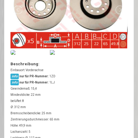
Beschreibung:
Einbauort: Vorderachse
info
nur für PR-Nummer:
1ZD
info
nur für PR-Nummer:
1LJ
Gewindemaß: 15,4
Mindestdicke: 22 mm
belüftet: 8
Ø: 312 mm
Bremsscheibendicke: 25 mm
Zentrierungsdurchmesser: 65 mm
Höhe: 49,9 mm
Lochanzahl: 5
Lochkreis-Ø: 112 mm