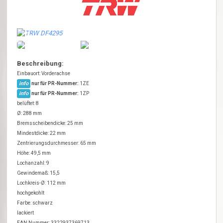
Beschreibung:
Einbauort: Vorderachse
info
nur für PR-Nummer:
1ZE
info
nur für PR-Nummer:
1ZP
belüftet: 8
Ø: 288 mm
Bremsscheibendicke: 25 mm
Mindestdicke: 22 mm
Zentrierungsdurchmesser: 65 mm
Höhe: 49,5 mm
Lochanzahl: 9
Gewindemaß: 15,5
Lochkreis-Ø: 112 mm
hochgekohlt
Farbe: schwarz
lackiert
EAN Nummer: 3322937369713