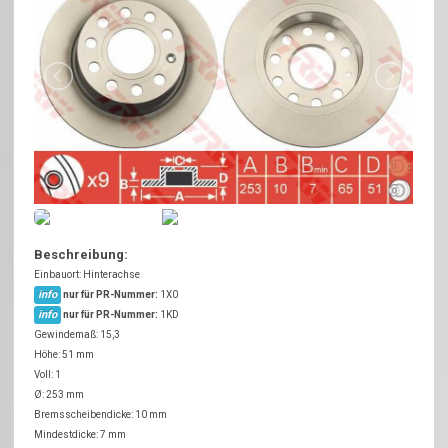
Beschreibung:
Einbauort: Hinterachse
info
nur für PR-Nummer:
1X0
info
nur für PR-Nummer:
1KD
Gewindemaß: 15,3
Höhe: 51 mm
Voll: 1
Ø: 253 mm
Bremsscheibendicke: 10 mm
Mindestdicke: 7 mm