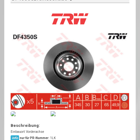
Beschreibung:
Einbauort: Vorderachse
info
nur für PR-Nummer:
1LK