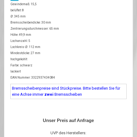
Gewindemaß: 15,5
belüftet: 8
Ø: 345 mm
Bremsscheibendicke: 30 mm
Zentrierungsdurchmesser: 65 mm
Höhe: 49,9 mm
Lochanzahl: 5
Lochkreis-Ø: 112 mm
Mindestdicke: 27 mm
hochgekohlt
Farbe: schwarz
lackiert
EAN Nummer: 3322937434084
Bremsscheibenpreise sind Stückpreise. Bitte bestellen Sie für
eine Achse immer
zwei
Bremsscheiben
Unser Preis auf Anfrage
UVP des Herstellers: