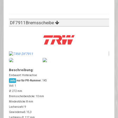
DF7911Bremsscheibe
Beschreibung:
Einbauort: Hinterachse
info
nur für PR-Nummer:
1KS
Voll: 1
Ø: 272 mm
Bremsscheibendicke: 10 mm
Mindestdicke: 8 mm
Lochanzahl: 9
Gewindemaß: 15,3
Lochkreis-Ø: 112 mm