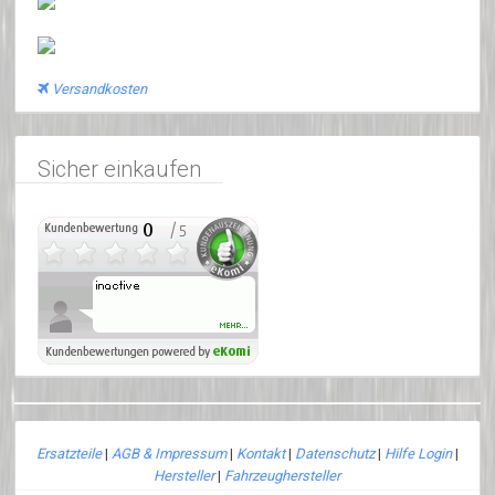
Versandkosten
Sicher einkaufen
Ersatzteile
|
AGB & Impressum
|
Kontakt
|
Datenschutz
|
Hilfe Login
|
Hersteller
|
Fahrzeughersteller