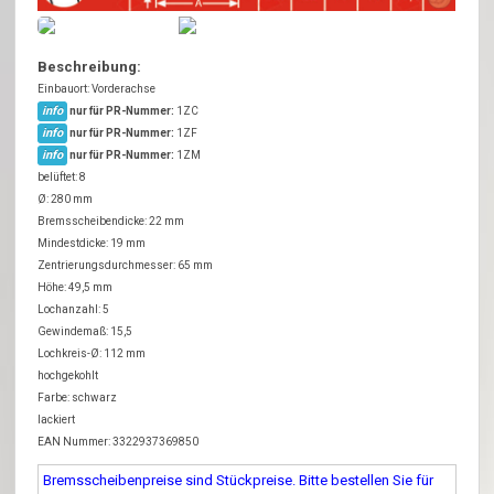
Beschreibung:
Einbauort: Vorderachse
info
nur für PR-Nummer:
1ZC
info
nur für PR-Nummer:
1ZF
info
nur für PR-Nummer:
1ZM
belüftet: 8
Ø: 280 mm
Bremsscheibendicke: 22 mm
Mindestdicke: 19 mm
Zentrierungsdurchmesser: 65 mm
Höhe: 49,5 mm
Lochanzahl: 5
Gewindemaß: 15,5
Lochkreis-Ø: 112 mm
hochgekohlt
Farbe: schwarz
lackiert
EAN Nummer: 3322937369850
Bremsscheibenpreise sind Stückpreise. Bitte bestellen Sie für