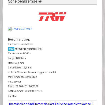
Scheibenbremse
Beschreibung:
Einbauort: Hinterachse
info
nur für PR-Nummer:
1KS
für Hersteller: BOSCH
Länge: 109,3 mm
Höhe: 53,4 mm
Dicke/Stärke: 16,5 mm
nicht für Verschleißwarnanzeiger vorbereitet
mit Bremssattelschrauben
mit Zubehör
Prüfz.: E9 90R - 01120/2801
EAN Nummer: 3322938017118
COTEC
Bremsbeläge sind immer als Satz ( für eine komplette Achse )