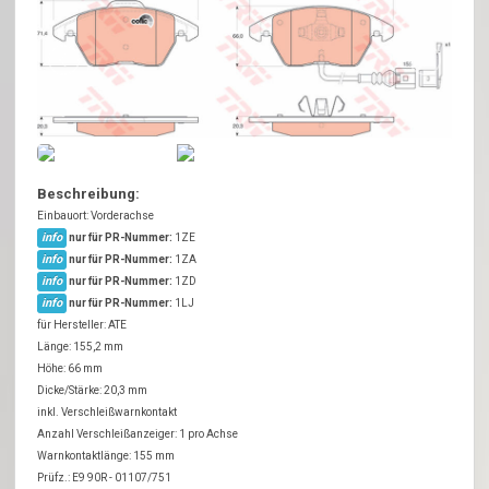
Beschreibung:
Einbauort: Vorderachse
info
nur für PR-Nummer:
1ZE
info
nur für PR-Nummer:
1ZA
info
nur für PR-Nummer:
1ZD
info
nur für PR-Nummer:
1LJ
für Hersteller: ATE
Länge: 155,2 mm
Höhe: 66 mm
Dicke/Stärke: 20,3 mm
inkl. Verschleißwarnkontakt
Anzahl Verschleißanzeiger: 1 pro Achse
Warnkontaktlänge: 155 mm
Prüfz.: E9 90R - 01107/751