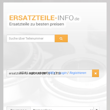
NEU! Loginsystem (
Hilfe
) :
Login
/
Registrieren
ersatzteile für
AUDI A3 (8P1) 1.2 TSI