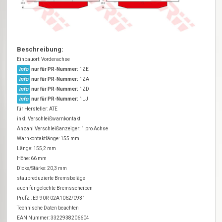
Beschreibung:
Einbauort: Vorderachse
info
nur für PR-Nummer:
1ZE
info
nur für PR-Nummer:
1ZA
info
nur für PR-Nummer:
1ZD
info
nur für PR-Nummer:
1LJ
für Hersteller: ATE
inkl. Verschleißwarnkontakt
Anzahl Verschleißanzeiger: 1 pro Achse
Warnkontaktlänge: 155 mm
Länge: 155,2 mm
Höhe: 66 mm
Dicke/Stärke: 20,3 mm
staubreduzierte Bremsbeläge
auch für gelochte Bremsscheiben
Prüfz.: E9 90R-02A1062/0931
Technische Daten beachten
EAN Nummer: 3322938206604