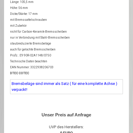
Länge: 105,5 mm
Höhe: 56 mm
Dicke/Stärke: 17 mm
mit Bremssattelschrauben
mit Zubehör
nicht für Carbon-Keramik-Bremsscheiben
nur in Verbindung mit Stahl-Bremsscheiben
staubreduzierte Bremsbeläge
auch für gelochte Bremsscheiben
Prüfz.: E9 90R-02A1148/0750
Technische Daten beachten
EAN Nummer: 3322938206703
DTEC COTEC
Bremsbeläge sind immer als Satz ( für eine komplette Achse )
verpackt!
Unser Preis auf Anfrage
UVP des Herstellers:
0 EURO