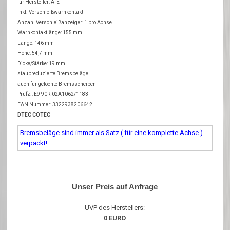
für Hersteller: ATE
inkl. Verschleißwarnkontakt
Anzahl Verschleißanzeiger: 1 pro Achse
Warnkontaktlänge: 155 mm
Länge: 146 mm
Höhe: 54,7 mm
Dicke/Stärke: 19 mm
staubreduzierte Bremsbeläge
auch für gelochte Bremsscheiben
Prüfz.: E9 90R-02A1062/1183
EAN Nummer: 3322938206642
DTEC COTEC
Bremsbeläge sind immer als Satz ( für eine komplette Achse )
verpackt!
Unser Preis auf Anfrage
UVP des Herstellers:
0 EURO