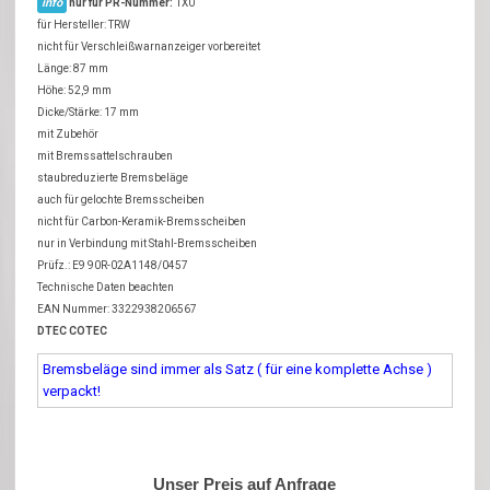
info
nur für PR-Nummer:
1X0
für Hersteller: TRW
nicht für Verschleißwarnanzeiger vorbereitet
Länge: 87 mm
Höhe: 52,9 mm
Dicke/Stärke: 17 mm
mit Zubehör
mit Bremssattelschrauben
staubreduzierte Bremsbeläge
auch für gelochte Bremsscheiben
nicht für Carbon-Keramik-Bremsscheiben
nur in Verbindung mit Stahl-Bremsscheiben
Prüfz.: E9 90R-02A1148/0457
Technische Daten beachten
EAN Nummer: 3322938206567
DTEC COTEC
Bremsbeläge sind immer als Satz ( für eine komplette Achse )
verpackt!
Unser Preis auf Anfrage