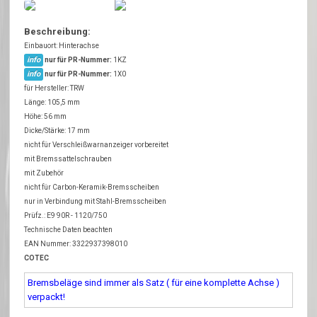
Beschreibung:
Einbauort: Hinterachse
info
nur für PR-Nummer:
1KZ
info
nur für PR-Nummer:
1X0
für Hersteller: TRW
Länge: 105,5 mm
Höhe: 56 mm
Dicke/Stärke: 17 mm
nicht für Verschleißwarnanzeiger vorbereitet
mit Bremssattelschrauben
mit Zubehör
nicht für Carbon-Keramik-Bremsscheiben
nur in Verbindung mit Stahl-Bremsscheiben
Prüfz.: E9 90R - 1120/750
Technische Daten beachten
EAN Nummer: 3322937398010
COTEC
Bremsbeläge sind immer als Satz ( für eine komplette Achse )
verpackt!