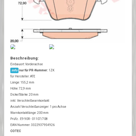
Beschreibung:
Einbauort: Vorderachse
info
nur für PR-Nummer:
1ZK
für Hersteller: ATE
Länge: 155,2 mm
Höhe: 72,9 mm
Dicke/Stärke: 20 mm
inkl. Verschleißwarnkontakt
Anzahl Verschleißanzeiger: 1 pro Achse
Warnkontaktlänge: 200 mm
Prüfz.: E9 90R - 01107/708
EAN Nummer: 3322937954926
COTEC