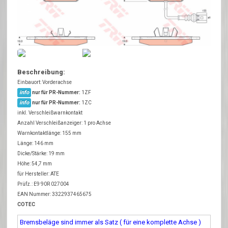
Beschreibung:
Einbauort: Vorderachse
info
nur für PR-Nummer:
1ZF
info
nur für PR-Nummer:
1ZC
inkl. Verschleißwarnkontakt
Anzahl Verschleißanzeiger: 1 pro Achse
Warnkontaktlänge: 155 mm
Länge: 146 mm
Dicke/Stärke: 19 mm
Höhe: 54,7 mm
für Hersteller: ATE
Prüfz.: E9 90R 027004
EAN Nummer: 3322937465675
COTEC
Bremsbeläge sind immer als Satz ( für eine komplette Achse )