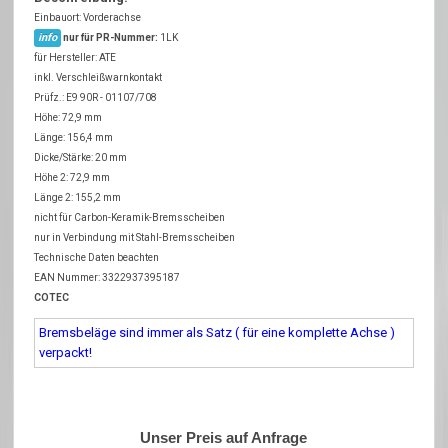
Einbauort: Vorderachse
info
nur für PR-Nummer:
1LK
für Hersteller: ATE
inkl. Verschleißwarnkontakt
Prüfz.: E9 90R - 01107/708
Höhe: 72,9 mm
Länge: 156,4 mm
Dicke/Stärke: 20 mm
Höhe 2: 72,9 mm
Länge 2: 155,2 mm
nicht für Carbon-Keramik-Bremsscheiben
nur in Verbindung mit Stahl-Bremsscheiben
Technische Daten beachten
EAN Nummer: 3322937395187
COTEC
Bremsbeläge sind immer als Satz ( für eine komplette Achse )
verpackt!
Unser Preis auf Anfrage