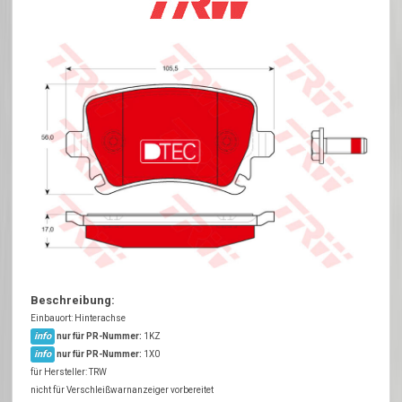
Beschreibung:
Einbauort: Hinterachse
info
nur für PR-Nummer:
1KZ
info
nur für PR-Nummer:
1X0
für Hersteller: TRW
nicht für Verschleißwarnanzeiger vorbereitet