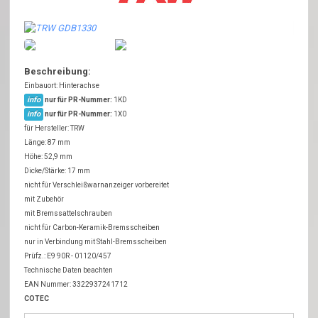
Beschreibung:
Einbauort: Hinterachse
info
nur für PR-Nummer:
1KD
info
nur für PR-Nummer:
1X0
für Hersteller: TRW
Länge: 87 mm
Höhe: 52,9 mm
Dicke/Stärke: 17 mm
nicht für Verschleißwarnanzeiger vorbereitet
mit Zubehör
mit Bremssattelschrauben
nicht für Carbon-Keramik-Bremsscheiben
nur in Verbindung mit Stahl-Bremsscheiben
Prüfz.: E9 90R - 01120/457
Technische Daten beachten
EAN Nummer: 3322937241712
COTEC