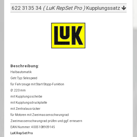
622 3135 34
( LuK RepSet Pro )
Kupplungssatz
Beschreibung:
Halbautomatik
Getr.Typ: Selespeed
für Fahrzeuge mit Start-Stopp-Funktion
Ø: 220 mm
mit Kupplungsscheibe
mit Kupplungsdruckplatte
mit Zentralausrücker
für Motoren mit Zweimassenschwungrad
Zweimassenschwungrad prüfen und ggf. erneuern
EAN Nummer: 4005108909145
LuK RepSet Pro