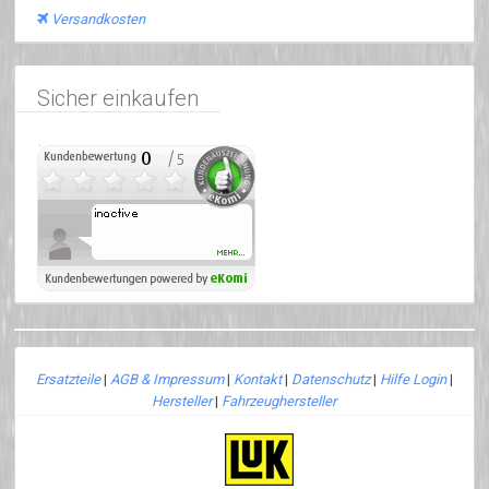
Versandkosten
Sicher einkaufen
Ersatzteile
|
AGB & Impressum
|
Kontakt
|
Datenschutz
|
Hilfe Login
|
Hersteller
|
Fahrzeughersteller