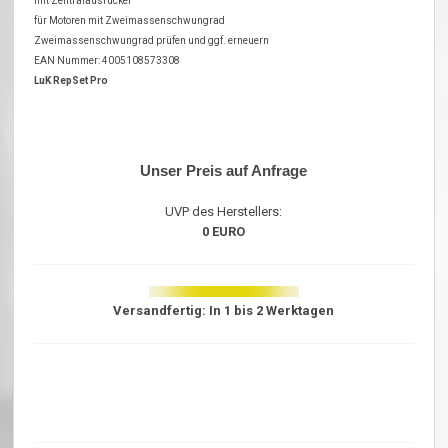
mit Zentralausrücker
für Motoren mit Zweimassenschwungrad
Zweimassenschwungrad prüfen und ggf. erneuern
EAN Nummer: 4005108573308
LuK RepSet Pro
Unser Preis auf Anfrage
UVP des Herstellers:
0 EURO
Versandfertig: In 1 bis 2 Werktagen