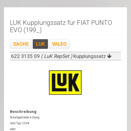
LUK Kupplungssatz für FIAT PUNTO
EVO (199_)
SACHS
LUK
VALEO
622 3135 09
( LuK RepSet )
Kupplungssatz
Beschreibung:
Schaltgetriebe 6 Gang
Getr.Typ: C544
oder