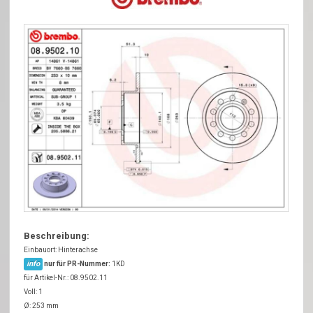
Beschreibung:
Einbauort: Hinterachse
info
nur für PR-Nummer:
1KD
für Artikel-Nr.: 08.9502.11
Voll: 1
Ø: 253 mm