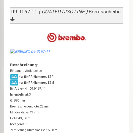
09.9167.11
( COATED DISC LINE )
Bremsscheibe
Beschreibung:
Einbauort: Vorderachse
info
nur für PR-Nummer:
1ZF
info
nur für PR-Nummer:
1ZM
für Artikel-Nr.: 09.9167.11
Innenbelüftet: 3
Ø: 280 mm
Bremsscheibendicke: 22 mm
Mindestdicke: 19 mm
Höhe: 49,5 mm
hochgekohlt
Zentrierungsdurchmesser: 65 mm