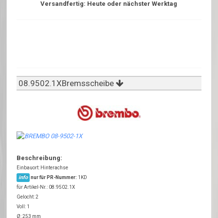
Versandfertig: Heute oder nächster Werktag
08.9502.1XBremsscheibe
Beschreibung:
Einbauort: Hinterachse
info
nur für PR-Nummer:
1KD
für Artikel-Nr.: 08.9502.1X
Gelocht: 2
Voll: 1
Ø: 253 mm