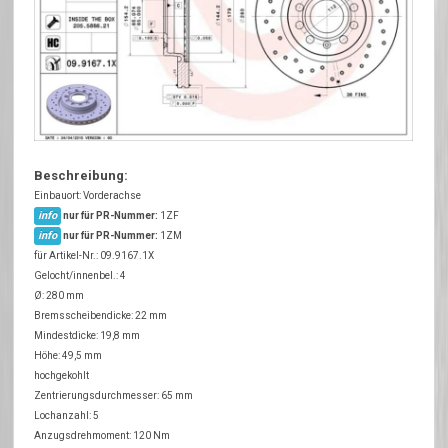
Beschreibung:
Einbauort: Vorderachse
info
nur für PR-Nummer:
1ZF
info
nur für PR-Nummer:
1ZM
für Artikel-Nr.: 09.9167.1X
Gelocht/innenbel.: 4
Ø: 280 mm
Bremsscheibendicke: 22 mm
Mindestdicke: 19,8 mm
Höhe: 49,5 mm
hochgekohlt
Zentrierungsdurchmesser: 65 mm
Lochanzahl: 5
Anzugsdrehmoment: 120 Nm