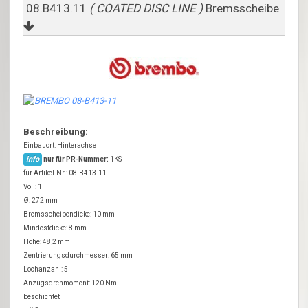
08.B413.11
( COATED DISC LINE )
Bremsscheibe
Beschreibung:
Einbauort: Hinterachse
info
nur für PR-Nummer:
1KS
für Artikel-Nr.: 08.B413.11
Voll: 1
Ø: 272 mm
Bremsscheibendicke: 10 mm
Mindestdicke: 8 mm
Höhe: 48,2 mm
Zentrierungsdurchmesser: 65 mm
Lochanzahl: 5
Anzugsdrehmoment: 120 Nm
beschichtet