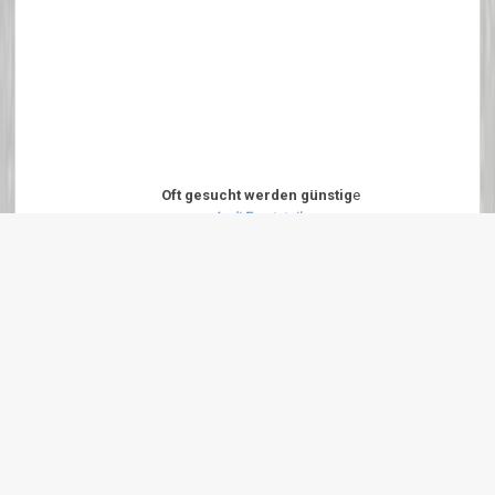
Oft gesucht werden günstig
e
Audi Ersatzteile
VW Ersatzteile
Seat Ersatzteile
Mercedes Ersatzteile
Alle Ersatzteile preiswert kaufen: nur bei
Ersatzteile Info .de