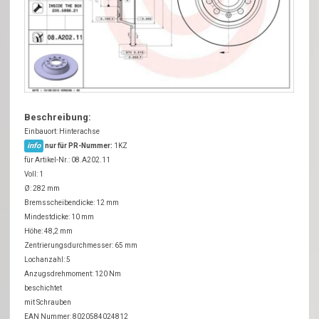
Beschreibung:
Einbauort: Hinterachse
info
nur für PR-Nummer:
1KZ
für Artikel-Nr.: 08.A202.11
Voll: 1
Ø: 282 mm
Bremsscheibendicke: 12 mm
Mindestdicke: 10 mm
Höhe: 48,2 mm
Zentrierungsdurchmesser: 65 mm
Lochanzahl: 5
Anzugsdrehmoment: 120 Nm
beschichtet
mit Schrauben
EAN Nummer: 8020584024812