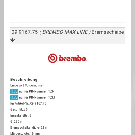
09.9167.75
( BREMBO MAX LINE )
Bremsscheibe
Beschreibung:
Einbauort: Vorderachse
info
nur für PR-Nummer:
1ZF
info
nur für PR-Nummer:
1ZM
für Artikel-Nr.: 09.9167.75
Geschlitzt: 5
Innenbelüftet: 3
Ø: 280 mm
Bremsscheibendicke: 22 mm
Mindestdicke: 19 mm