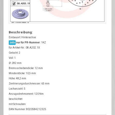
Beschreibung:
Einbauort: Hinterachse
info
nur für PR-Nummer:
1KZ
für Artikel-Nr.: 08.A202.1X
Gelocht: 2
Voll: 1
Ø: 282 mm
Bremsscheibendicke: 12 mm
Mindestdicke: 10,5 mm
Höhe: 48,2 mm
Zentrierungsdurchmesser: 65 mm
Lochanzahl: 5
Anzugsdrehmoment: 120 Nm
beschichtet
mit Schrauben
EAN Nummer: 8020584212325