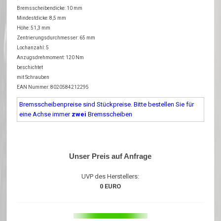
Bremsscheibendicke: 10 mm
Mindestdicke: 8,5 mm
Höhe: 51,3 mm
Zentrierungsdurchmesser: 65 mm
Lochanzahl: 5
Anzugsdrehmoment: 120 Nm
beschichtet
mit Schrauben
EAN Nummer: 8020584212295
Bremsscheibenpreise sind Stückpreise. Bitte bestellen Sie für
eine Achse immer
zwei
Bremsscheiben
Unser Preis auf Anfrage
UVP des Herstellers:
0 EURO