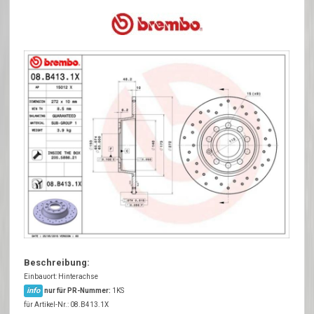
Beschreibung:
Einbauort: Hinterachse
info
nur für PR-Nummer:
1KS
für Artikel-Nr.: 08.B413.1X