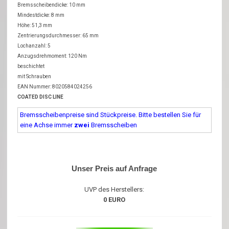
Bremsscheibendicke: 10 mm
Mindestdicke: 8 mm
Höhe: 51,3 mm
Zentrierungsdurchmesser: 65 mm
Lochanzahl: 5
Anzugsdrehmoment: 120 Nm
beschichtet
mit Schrauben
EAN Nummer: 8020584024256
COATED DISC LINE
Bremsscheibenpreise sind Stückpreise. Bitte bestellen Sie für
eine Achse immer
zwei
Bremsscheiben
Unser Preis auf Anfrage
UVP des Herstellers:
0 EURO