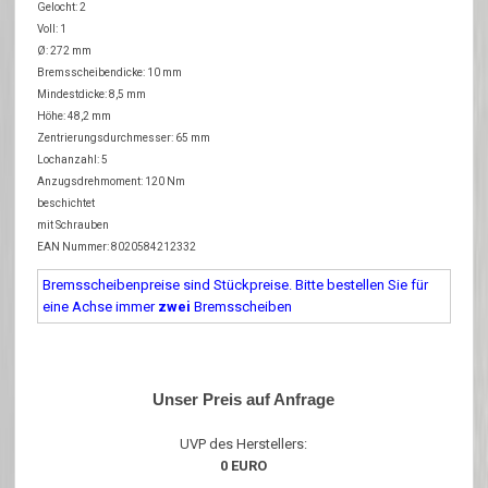
Gelocht: 2
Voll: 1
Ø: 272 mm
Bremsscheibendicke: 10 mm
Mindestdicke: 8,5 mm
Höhe: 48,2 mm
Zentrierungsdurchmesser: 65 mm
Lochanzahl: 5
Anzugsdrehmoment: 120 Nm
beschichtet
mit Schrauben
EAN Nummer: 8020584212332
Bremsscheibenpreise sind Stückpreise. Bitte bestellen Sie für
eine Achse immer
zwei
Bremsscheiben
Unser Preis auf Anfrage
UVP des Herstellers:
0 EURO