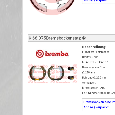
K 68 075Bremsbackensatz
Beschreibung:
Einbauort: Hinterachse
Breite: 42 mm
für Artikel-Nr.: K 68 075
Bremssystem: Bosch
Ø: 228 mm
Bohrung-Ø: 22,2 mm
vormontiert
für Hersteller: I.ADJ.
EAN Nummer: 802058407
Bremsbacken sind imm
Achse ) verpackt!