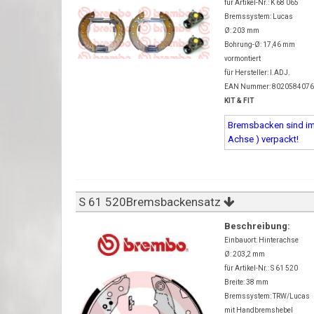
für Artikel-Nr.: K 68 065
Bremssystem: Lucas
Ø: 203 mm
Bohrung-Ø: 17,46 mm
vormontiert
für Hersteller: I.ADJ.
EAN Nummer: 802058407
KIT & FIT
Bremsbacken sind imm
Achse ) verpackt!
S 61 520Bremsbackensatz
Beschreibung:
Einbauort: Hinterachse
Ø: 203,2 mm
für Artikel-Nr.: S 61 520
Breite: 38 mm
Bremssystem: TRW/Lucas
mit Handbremshebel