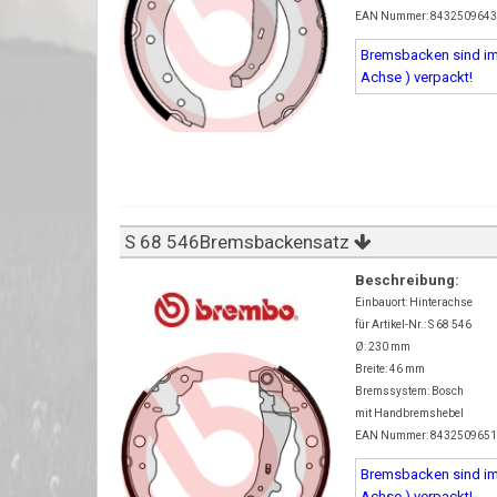
EAN Nummer: 843250964
Bremsbacken sind imm
Achse ) verpackt!
S 68 546Bremsbackensatz
Beschreibung:
Einbauort: Hinterachse
für Artikel-Nr.: S 68 546
Ø: 230 mm
Breite: 46 mm
Bremssystem: Bosch
mit Handbremshebel
EAN Nummer: 843250965
Bremsbacken sind imm
Achse ) verpackt!