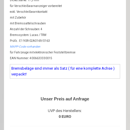
Dicke/Stärke: 17,3 mm
für Verschleißwarnanzeiger vorbereitet
exkl. Verschleißwarnkontakt
mit Zubehör
mit Bremssattelschrauben
Anzahl der Schrauben: 4
Bremssystem: Lucas / TRW
Prüfz.: E1 90R-02A0169/0163
MAPP-Code vorhanden
für Fahrzeuge mit elektronischer Feststellbremse
EAN Nummer: 4006633330015
Bremsbeläge sind immer als Satz ( für eine komplette Achse )
verpackt!
Unser Preis auf Anfrage
UVP des Herstellers:
0 EURO