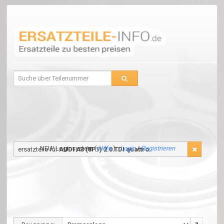
NEU! Loginsystem (
Hilfe
) :
Login
/
Registrieren
ersatzteile für
AUDI A3 (8P1) 2.0 TDI quattro