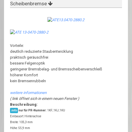
Scheibenbremse
Vorteile:
deutlich reduzierte Staubentwicklung
praktisch geräuschfrei
bessere Felgenoptik
geringerer Bremsbelag- und Bremsscheibenverschleiß
höherer Komfort
kein Bremsenrubbeln
weitere informationen
( link öffnet sich in einem neuen Fenster )
Beschreibung:
info
nur für PR-Nummer:
1KF;1KJ;1KU
Einbauort: Hinterachse
Breite: 105,3 mm
Höhe: 55,9 mm