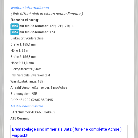
weitere informationen
( link öffnet sich in einem neuen Fenster )
Beschreibung:
info
nur für PR-Nummer:
1ZE;1ZP;1ZD;1LJ
info
nur für PR-Nummer:
1ZA
Einbauort: Vorderachse
Breite 1: 155,1 mm
Höhe 1: 66 mm
Breite 2: 156,3 mm
Höhe 2: 71,3 mm
Dicke/Stärke: 20,6 mm
inkl. Verschleißwarnkontakt
Warnkontaktlänge: 155 mm
Anzahl Verschleißanzeiger: 1 pro Achse
Bremssystem: ATE
Prüfz.: E1 90R-02A0258/0195
MAPP-Code vorhanden
EAN Nummer: 4006633340489
ATE Ceramic
Bremsbeläge sind immer als Satz ( für eine komplette Achse )
verpackt!