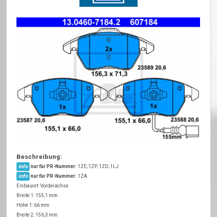
Beschreibung:
info
nur für PR-Nummer:
1ZE;1ZP;1ZD;1LJ
info
nur für PR-Nummer:
1ZA
Einbauort: Vorderachse
Breite 1: 155,1 mm
Höhe 1: 66 mm
Breite 2: 156,3 mm