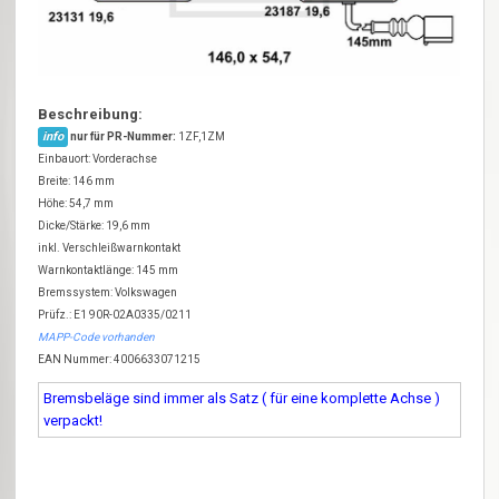
Beschreibung:
info
nur für PR-Nummer:
1ZF,1ZM
Einbauort: Vorderachse
Breite: 146 mm
Höhe: 54,7 mm
Dicke/Stärke: 19,6 mm
inkl. Verschleißwarnkontakt
Warnkontaktlänge: 145 mm
Bremssystem: Volkswagen
Prüfz.: E1 90R-02A0335/0211
MAPP-Code vorhanden
EAN Nummer: 4006633071215
Bremsbeläge sind immer als Satz ( für eine komplette Achse )
verpackt!