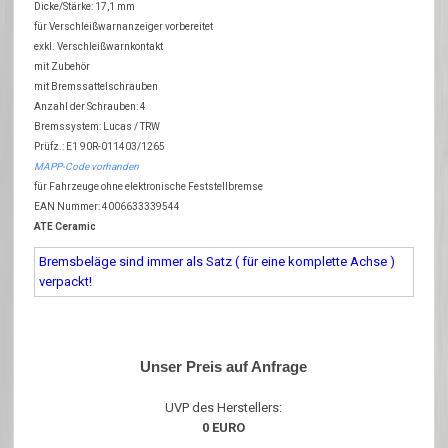
Dicke/Stärke: 17,1 mm
für Verschleißwarnanzeiger vorbereitet
exkl. Verschleißwarnkontakt
mit Zubehör
mit Bremssattelschrauben
Anzahl der Schrauben: 4
Bremssystem: Lucas / TRW
Prüfz.: E1 90R-011403/1265
MAPP-Code vorhanden
für Fahrzeuge ohne elektronische Feststellbremse
EAN Nummer: 4006633339544
ATE Ceramic
Bremsbeläge sind immer als Satz ( für eine komplette Achse )
verpackt!
Unser Preis auf Anfrage
UVP des Herstellers:
0 EURO