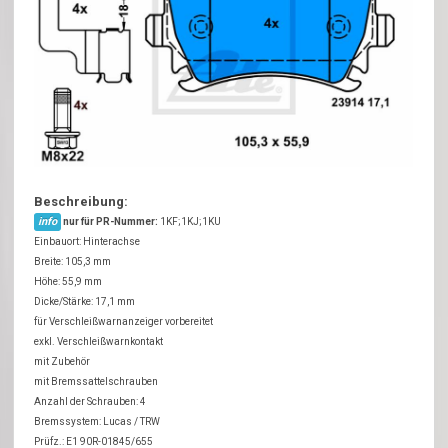
Beschreibung:
info
nur für PR-Nummer:
1KF;1KJ;1KU
Einbauort: Hinterachse
Breite: 105,3 mm
Höhe: 55,9 mm
Dicke/Stärke: 17,1 mm
für Verschleißwarnanzeiger vorbereitet
exkl. Verschleißwarnkontakt
mit Zubehör
mit Bremssattelschrauben
Anzahl der Schrauben: 4
Bremssystem: Lucas / TRW
Prüfz.: E1 90R-01845/655