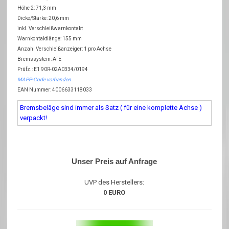
Höhe 2: 71,3 mm
Dicke/Stärke: 20,6 mm
inkl. Verschleißwarnkontakt
Warnkontaktlänge: 155 mm
Anzahl Verschleißanzeiger: 1 pro Achse
Bremssystem: ATE
Prüfz.: E1 90R-02A0334/0194
MAPP-Code vorhanden
EAN Nummer: 4006633118033
Bremsbeläge sind immer als Satz ( für eine komplette Achse )
verpackt!
Unser Preis auf Anfrage
UVP des Herstellers:
0 EURO