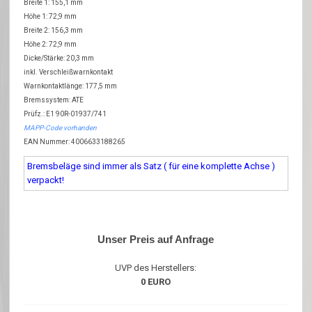
Breite 1: 155,1 mm
Höhe 1: 72,9 mm
Breite 2: 156,3 mm
Höhe 2: 72,9 mm
Dicke/Stärke: 20,3 mm
inkl. Verschleißwarnkontakt
Warnkontaktlänge: 177,5 mm
Bremssystem: ATE
Prüfz.: E1 90R-01937/741
MAPP-Code vorhanden
EAN Nummer: 4006633188265
Bremsbeläge sind immer als Satz ( für eine komplette Achse )
verpackt!
Unser Preis auf Anfrage
UVP des Herstellers:
0 EURO