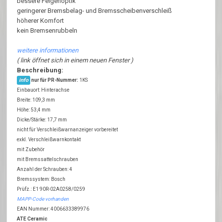
bessere Felgenoptik
geringerer Bremsbelag- und Bremsscheibenverschleiß
höherer Komfort
kein Bremsenrubbeln
weitere informationen
( link öffnet sich in einem neuen Fenster )
Beschreibung:
info
nur für PR-Nummer:
1KS
Einbauort: Hinterachse
Breite: 109,3 mm
Höhe: 53,4 mm
Dicke/Stärke: 17,7 mm
nicht für Verschleißwarnanzeiger vorbereitet
exkl. Verschleißwarnkontakt
mit Zubehör
mit Bremssattelschrauben
Anzahl der Schrauben: 4
Bremssystem: Bosch
Prüfz.: E1 90R-02A0258/0259
MAPP-Code vorhanden
EAN Nummer: 4006633389976
ATE Ceramic