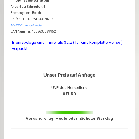
mit Bremssattelschrauben
Anzahl der Schrauben: 4
Bremssystem: Bosch
Prüfz.: E1 90R-02A0333/0258
MAPP-Code vorhanden
EAN Nummer: 4006633389952
Bremsbeläge sind immer als Satz ( für eine komplette Achse )
verpackt!
Unser Preis auf Anfrage
UVP des Herstellers:
0 EURO
Versandfertig: Heute oder nächster Werktag