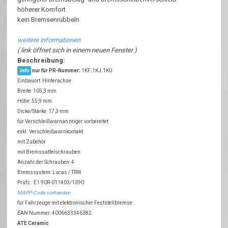
höherer Komfort
kein Bremsenrubbeln
weitere informationen
( link öffnet sich in einem neuen Fenster )
Beschreibung:
info
nur für PR-Nummer:
1KF;1KJ;1KU
Einbauort: Hinterachse
Breite: 105,3 mm
Höhe: 55,9 mm
Dicke/Stärke: 17,3 mm
für Verschleißwarnanzeiger vorbereitet
exkl. Verschleißwarnkontakt
mit Zubehör
mit Bremssattelschrauben
Anzahl der Schrauben: 4
Bremssystem: Lucas / TRW
Prüfz.: E1 90R-011403/1390
MAPP-Code vorhanden
für Fahrzeuge mit elektronischer Feststellbremse
EAN Nummer: 4006633346382
ATE Ceramic