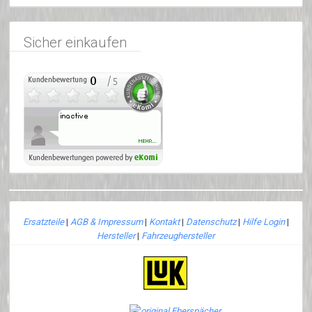
Sicher einkaufen
Ersatzteile
|
AGB & Impressum
|
Kontakt
|
Datenschutz
|
Hilfe Login
|
Hersteller
|
Fahrzeughersteller