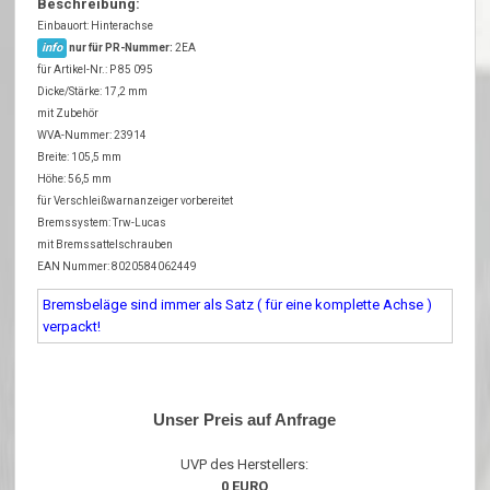
Beschreibung:
Einbauort: Hinterachse
info
nur für PR-Nummer:
2EA
für Artikel-Nr.: P 85 095
Dicke/Stärke: 17,2 mm
mit Zubehör
WVA-Nummer: 23914
Breite: 105,5 mm
Höhe: 56,5 mm
für Verschleißwarnanzeiger vorbereitet
Bremssystem: Trw-Lucas
mit Bremssattelschrauben
EAN Nummer: 8020584062449
Bremsbeläge sind immer als Satz ( für eine komplette Achse )
verpackt!
Unser Preis auf Anfrage
UVP des Herstellers:
0 EURO