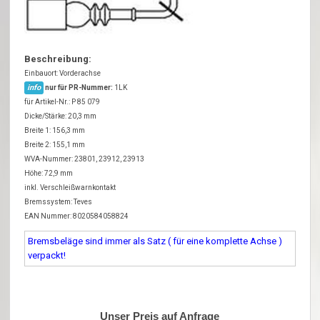
Beschreibung:
Einbauort: Vorderachse
info
nur für PR-Nummer:
1LK
für Artikel-Nr.: P 85 079
Dicke/Stärke: 20,3 mm
Breite 1: 156,3 mm
Breite 2: 155,1 mm
WVA-Nummer: 23801, 23912, 23913
Höhe: 72,9 mm
inkl. Verschleißwarnkontakt
Bremssystem: Teves
EAN Nummer: 8020584058824
Bremsbeläge sind immer als Satz ( für eine komplette Achse )
verpackt!
Unser Preis auf Anfrage