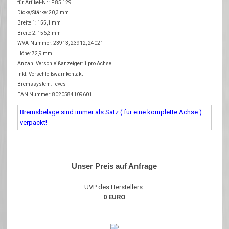
für Artikel-Nr.: P 85 129
Dicke/Stärke: 20,3 mm
Breite 1: 155,1 mm
Breite 2: 156,3 mm
WVA-Nummer: 23913, 23912, 24021
Höhe: 72,9 mm
Anzahl Verschleißanzeiger: 1 pro Achse
inkl. Verschleißwarnkontakt
Bremssystem: Teves
EAN Nummer: 8020584109601
Bremsbeläge sind immer als Satz ( für eine komplette Achse )
verpackt!
Unser Preis auf Anfrage
UVP des Herstellers:
0 EURO