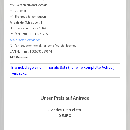
exkl. Verschleißwarnkontakt
mit Zubehör
mit Bremssattelschrauben
Anzahl der Schrauben: 4
Bremssystem: Lucas / TRW
Prüfz.: E1 90R-011403/1265
MAPP-Code vorhanden
für Fahrzeuge ohne elektronische Feststellbremse
EAN Nummer: 4006633339544
ATE Ceramic
Bremsbeläge sind immer als Satz ( für eine komplette Achse )
verpackt!
Unser Preis auf Anfrage
UVP des Herstellers:
0 EURO