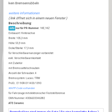
kein Bremsenrubbeln
weitere informationen
( link öffnet sich in einem neuen Fenster )
Beschreibung:
info
nur für PR-Nummer:
1KE,1KZ
Einbauort: Hinterachse
Breite: 105,3 mm
Höhe: 55,9 mm
Dicke/Stärke: 17,3 mm
für Verschleißwarnanzeiger vorbereitet
exkl. Verschleißwarnkontakt
mit Zubehör
mit Bremssattelschrauben
Anzahl der Schrauben: 4
Bremssystem: Lucas / TRW
Prüfz.: E1 90R-011403/1390
MAPP-Code vorhanden
für Fahrzeuge mit elektronischer Feststellbremse
EAN Nummer: 4006633346382
ATE Ceramic
Bremsbeläge sind immer als Satz ( für eine komplette Achse )