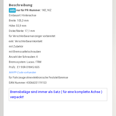
Beschreibung:
info
nur für PR-Nummer:
1KE,1KZ
Einbauort: Hinterachse
Breite: 105,3 mm
Höhe: 55,9 mm
Dicke/Stärke: 17,1 mm
für Verschleißwarnanzeiger vorbereitet
exkl. Verschleißwarnkontakt
mit Zubehör
mit Bremssattelschrauben
Anzahl der Schrauben: 4
Bremssystem: Lucas / TRW
Prüfz.: E1 90R-01845/655
MAPP-Code vorhanden
für Fahrzeuge ohne elektronische Feststellbremse
EAN Nummer: 4006633119153
Bremsbeläge sind immer als Satz ( für eine komplette Achse )
verpackt!