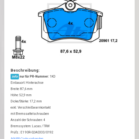
Beschreibung:
info
nur für PR-Nummer:
1KD
Einbauort: Hinterachse
Breite: 87,6 mm
Höhe: 52,9 mm
Dicke/Stärke: 17,2 mm
exkl. Verschleißwarnkontakt
mit Bremssattelschrauben
Anzahl der Schrauben: 4
Bremssystem: Lucas / TRW
Prüfz.: E1 90R-02A0333/0192
MAPP-Code vorhanden