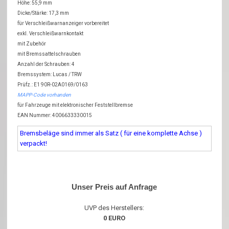
Höhe: 55,9 mm
Dicke/Stärke: 17,3 mm
für Verschleißwarnanzeiger vorbereitet
exkl. Verschleißwarnkontakt
mit Zubehör
mit Bremssattelschrauben
Anzahl der Schrauben: 4
Bremssystem: Lucas / TRW
Prüfz.: E1 90R-02A0169/0163
MAPP-Code vorhanden
für Fahrzeuge mit elektronischer Feststellbremse
EAN Nummer: 4006633330015
Bremsbeläge sind immer als Satz ( für eine komplette Achse )
verpackt!
Unser Preis auf Anfrage
UVP des Herstellers:
0 EURO