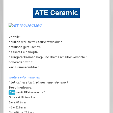
Vorteile:
deutlich reduzierte Staubentwicklung
praktisch geräuschfrei
bessere Felgenoptik
geringerer Bremsbelag- und Bremsscheibenverschleiß
höherer Komfort
kein Bremsenrubbeln
weitere informationen
( link öffnet sich in einem neuen Fenster )
Beschreibung:
info
nur für PR-Nummer:
1KD
Einbauort: Hinterachse
Breite: 87,6 mm
Höhe: 52,9 mm
Dicke/Stärke: 17,2 mm