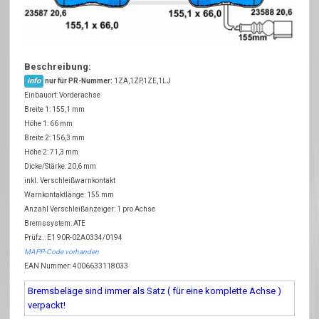
Beschreibung:
info
nur für PR-Nummer:
1ZA,1ZP,1ZE,1LJ
Einbauort: Vorderachse
Breite 1: 155,1 mm
Höhe 1: 66 mm
Breite 2: 156,3 mm
Höhe 2: 71,3 mm
Dicke/Stärke: 20,6 mm
inkl. Verschleißwarnkontakt
Warnkontaktlänge: 155 mm
Anzahl Verschleißanzeiger: 1 pro Achse
Bremssystem: ATE
Prüfz.: E1 90R-02A0334/0194
MAPP-Code vorhanden
EAN Nummer: 4006633118033
Bremsbeläge sind immer als Satz ( für eine komplette Achse )
verpackt!