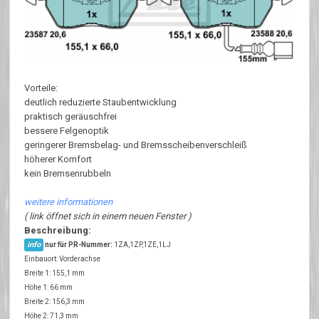
Vorteile:
deutlich reduzierte Staubentwicklung
praktisch geräuschfrei
bessere Felgenoptik
geringerer Bremsbelag- und Bremsscheibenverschleiß
höherer Komfort
kein Bremsenrubbeln
weitere informationen
( link öffnet sich in einem neuen Fenster )
Beschreibung:
info
nur für PR-Nummer:
1ZA,1ZP,1ZE,1LJ
Einbauort: Vorderachse
Breite 1: 155,1 mm
Höhe 1: 66 mm
Breite 2: 156,3 mm
Höhe 2: 71,3 mm