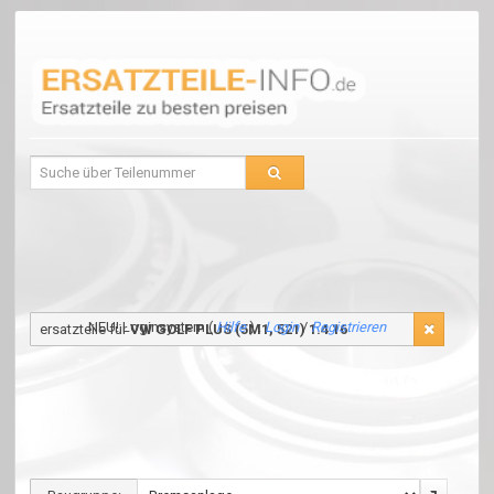
NEU! Loginsystem (
Hilfe
) :
Login
/
Registrieren
ersatzteile für
VW GOLF PLUS (5M1, 521) 1.4 16