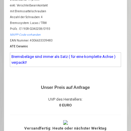
exkl. Verschleißwarnkontakt
mit Bremssattelschrauben
Anzahl der Schrauben: 4
Bremssystem: Lucas / TRW
Prüfz.: E1 90R-02A0258/0193
MAPP-Code vorhanden
EAN Nummer: 4006633339483
ATE Ceramic
Bremsbeläge sind immer als Satz ( für eine komplette Achse )
verpackt!
Unser Preis auf Anfrage
UVP des Herstellers:
0 EURO
Versandfertig: Heute oder nächster Werktag