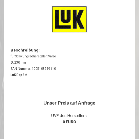
Beschreibung:
für Schwungradhersteller: Valeo
Ø: 230 mm
EAN Nummer: 4005108949110
LuK RepSet
Unser Preis auf Anfrage
UVP des Herstellers:
0 EURO