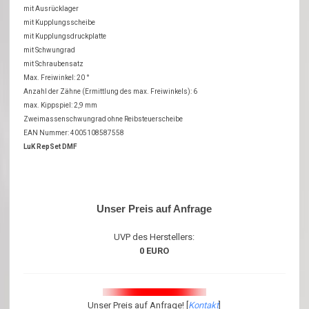
mit Ausrücklager
mit Kupplungsscheibe
mit Kupplungsdruckplatte
mit Schwungrad
mit Schraubensatz
Max. Freiwinkel: 20 °
Anzahl der Zähne (Ermittlung des max. Freiwinkels): 6
max. Kippspiel: 2,9 mm
Zweimassenschwungrad ohne Reibsteuerscheibe
EAN Nummer: 4005108587558
LuK RepSet DMF
Unser Preis auf Anfrage
UVP des Herstellers:
0 EURO
Unser Preis auf Anfrage! [
Kontakt
]