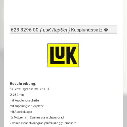
623 3296 00
( LuK RepSet )
Kupplungssatz
Beschreibung:
für Schwungradhersteller: LuK
Ø: 230 mm
mit Kupplungsscheibe
mit Kupplungsdruckplatte
mit Ausrücklager
für Motoren mit Zweimassenschwungrad
Zweimassenschwungrad prüfen und ggf. erneuern