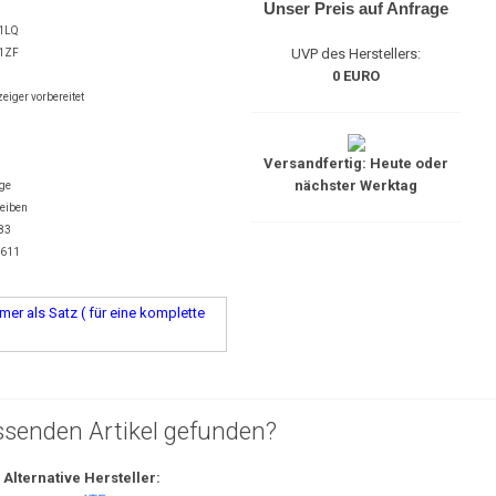
Unser Preis auf Anfrage
1LQ
UVP des Herstellers:
1ZF
0 EURO
eiger vorbereitet
Versandfertig: Heute oder
nächster Werktag
äge
heiben
183
6611
er als Satz ( für eine komplette
ssenden Artikel gefunden?
Alternative Hersteller: