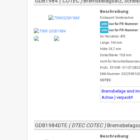
GDB1984
( COTEC )
Bremsbelagsatz, Sche
Beschreibung:
Einbauort: Vorderachse
info
nur für PR-Nummer:
info
nur für PR-Nummer:
für Hersteller: ATE
Länge: 146 mm
Höhe: 54,7 mm
Dicke/Stärke: 19,8 mm
nicht für Verschleißwarnanz
Prüfz.: E9 90R - 01107/285
EAN Nummer: 332293816
COTEC
Bremsbeläge sind imm
Achse ) verpackt!
GDB1984DTE
( DTEC COTEC )
Bremsbelagsa
Beschreibung: