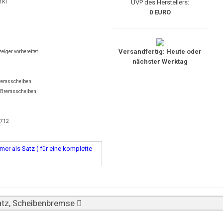
UVP des Herstellers:
1KT
0 EURO
Versandfertig: Heute oder
eiger vorbereitet
nächster Werktag
Bremsscheiben
l-Bremsscheiben
1712
er als Satz ( für eine komplette
tz, Scheibenbremse