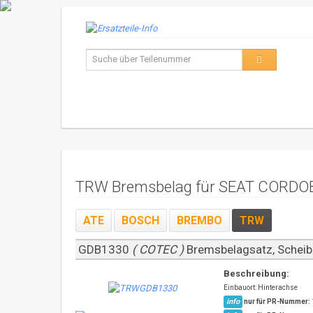
TRW Bremsbelag für SEAT CORDOB
ATE
BOSCH
BREMBO
TRW
GDB1330
( COTEC )
Bremsbelagsatz, Sche
Beschreibung:
Einbauort: Hinterachse
info
nur für PR-Nummer: