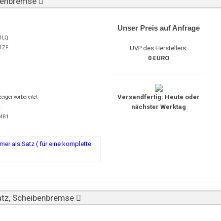
ibenbremse
Unser Preis auf Anfrage
1LQ
UVP des Herstellers:
1ZF
0 EURO
Versandfertig: Heute oder
eiger vorbereitet
nächster Werktag
2
2481
er als Satz ( für eine komplette
tz, Scheibenbremse