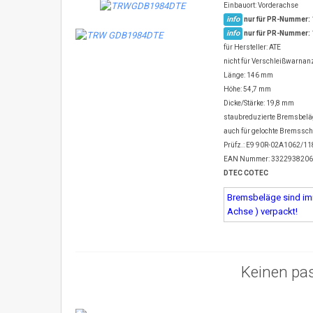
Einbauort: Vorderachse
info
nur für PR-Nummer:
info
nur für PR-Nummer:
für Hersteller: ATE
nicht für Verschleißwarnanz
Länge: 146 mm
Höhe: 54,7 mm
Dicke/Stärke: 19,8 mm
staubreduzierte Bremsbel
auch für gelochte Bremssc
Prüfz.: E9 90R-02A1062/1
EAN Nummer: 332293820
DTEC COTEC
Bremsbeläge sind imm
Achse ) verpackt!
Keinen pa