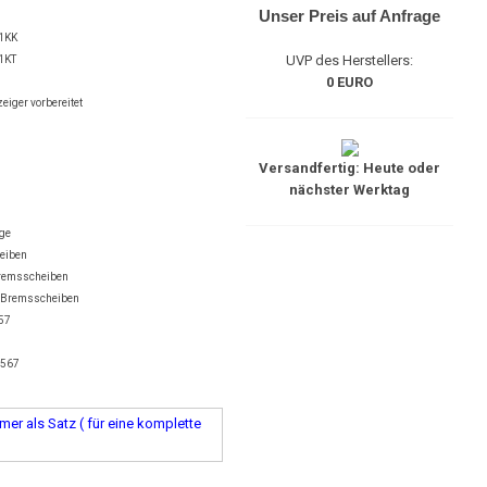
Unser Preis auf Anfrage
1KK
UVP des Herstellers:
1KT
0 EURO
eiger vorbereitet
Versandfertig: Heute oder
nächster Werktag
äge
heiben
Bremsscheiben
l-Bremsscheiben
457
6567
er als Satz ( für eine komplette