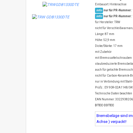
Einbauort: Hinterachse
info
nur für PR-Nummer:
info
nur für PR-Nummer:
für Hersteller: TRW
nicht für Verschleißwarnanz
Länge: 87 mm
Höhe: 52,9 mm
Dicke/Stärke: 17 mm
mit Zubehör
mit Bremssattelschrauben
staubreduzierte Bremsbel
auch für gelochte Bremssc
nicht für Carbon-Keramik-
nur in Verbindung mit Stah
Prüfz.: E9 90R-02A1148/0
Technische Daten beachten
EAN Nummer: 332293820
DTEC COTEC
Bremsbeläge sind imm
Achse ) verpackt!