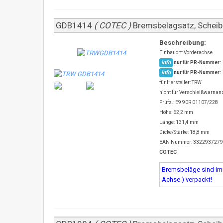
GDB1414
( COTEC )
Bremsbelagsatz, Sche
Beschreibung:
Einbauort: Vorderachse
info
nur für PR-Nummer:
info
nur für PR-Nummer:
für Hersteller: TRW
nicht für Verschleißwarnanz
Prüfz.: E9 90R 01107/228
Höhe: 62,2 mm
Länge: 131,4 mm
Dicke/Stärke: 18,8 mm
EAN Nummer: 332293727
COTEC
Bremsbeläge sind imm
Achse ) verpackt!