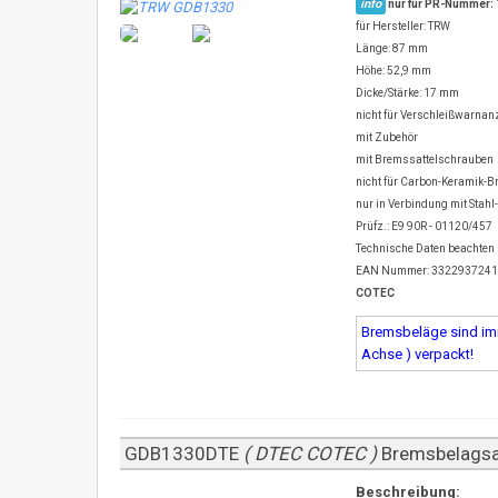
info
nur für PR-Nummer:
für Hersteller: TRW
Länge: 87 mm
Höhe: 52,9 mm
Dicke/Stärke: 17 mm
nicht für Verschleißwarnanz
mit Zubehör
mit Bremssattelschrauben
nicht für Carbon-Keramik-
nur in Verbindung mit Stah
Prüfz.: E9 90R - 01120/457
Technische Daten beachten
EAN Nummer: 332293724
COTEC
Bremsbeläge sind imm
Achse ) verpackt!
GDB1330DTE
( DTEC COTEC )
Bremsbelagsa
Beschreibung: