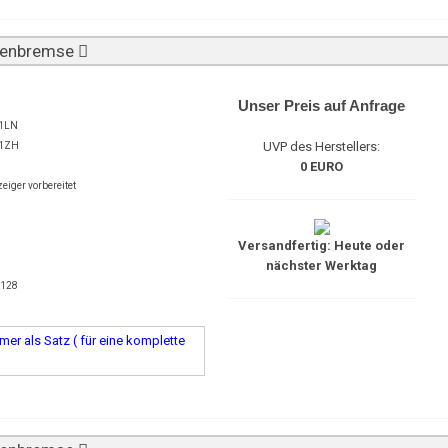
ibenbremse
Unser Preis auf Anfrage
1LN
UVP des Herstellers:
1ZH
0 EURO
eiger vorbereitet
Versandfertig: Heute oder
nächster Werktag
9128
er als Satz ( für eine komplette