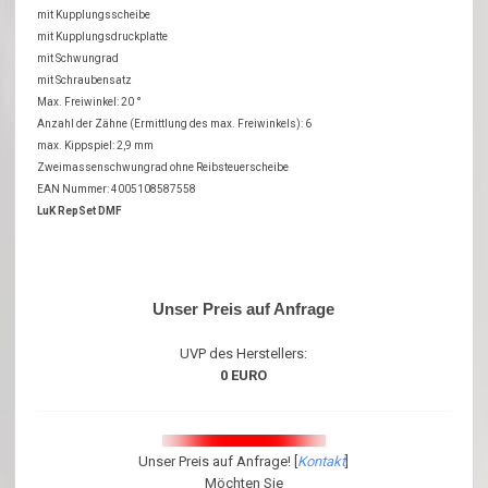
mit Kupplungsscheibe
mit Kupplungsdruckplatte
mit Schwungrad
mit Schraubensatz
Max. Freiwinkel: 20 °
Anzahl der Zähne (Ermittlung des max. Freiwinkels): 6
max. Kippspiel: 2,9 mm
Zweimassenschwungrad ohne Reibsteuerscheibe
EAN Nummer: 4005108587558
LuK RepSet DMF
Unser Preis auf Anfrage
UVP des Herstellers:
0 EURO
Unser Preis auf Anfrage! [
Kontakt
]
Möchten Sie