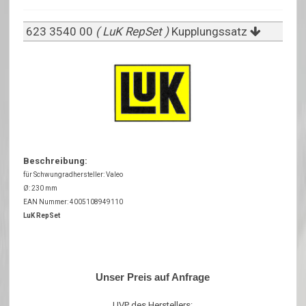
623 3540 00
( LuK RepSet )
Kupplungssatz
Beschreibung:
für Schwungradhersteller: Valeo
Ø: 230 mm
EAN Nummer: 4005108949110
LuK RepSet
Unser Preis auf Anfrage
UVP des Herstellers: