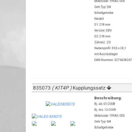
Motorcode: 199A3.000
Getr.Typ: 5M
Schaltgetriebe
Neuteil
D1: 218 mm
Version: DBV
D2: 218 mm
Zähnez.: 20
Nabenprofil: 30,5 x 24,1
mit Ausrücklager
EAN Nummer: 327642826
835073
( KIT4P )
Kupplungssatz
Beschreibung:
Bj. ab: 01/2008
Bj. bis: 12/2009
Motorcode: 199A3.000
Getr.Typ: 6M
Schaltgetriebe