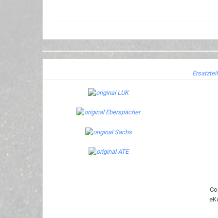
Ersatztei
Co
eK