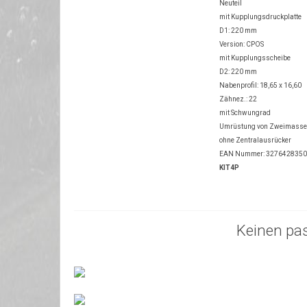
Neuteil
mit Kupplungsdruckplatte
D1: 220 mm
Version: CPOS
mit Kupplungsscheibe
D2: 220 mm
Nabenprofil: 18,65 x 16,60
Zähnez.: 22
mit Schwungrad
Umrüstung von Zweimass
ohne Zentralausrücker
EAN Nummer: 327642835
KIT4P
Keinen pa