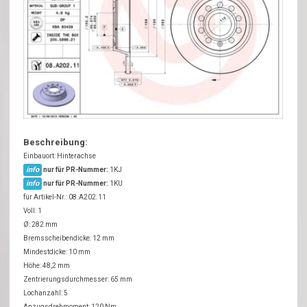
Beschreibung:
Einbauort: Hinterachse
info
nur für PR-Nummer:
1KJ
info
nur für PR-Nummer:
1KU
für Artikel-Nr.: 08.A202.11
Voll: 1
Ø: 282 mm
Bremsscheibendicke: 12 mm
Mindestdicke: 10 mm
Höhe: 48,2 mm
Zentrierungsdurchmesser: 65 mm
Lochanzahl: 5
Anzugsdrehmoment: 120 Nm