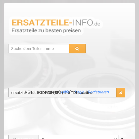
NEU! Loginsystem (
Hilfe
) :
Login
/
Registrieren
ersatzteile für
AUDI A3 (8P1) 2.0 TDI quattro