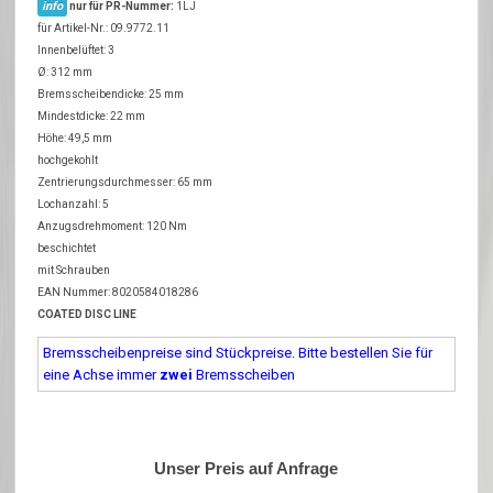
info
nur für PR-Nummer:
1LJ
für Artikel-Nr.: 09.9772.11
Innenbelüftet: 3
Ø: 312 mm
Bremsscheibendicke: 25 mm
Mindestdicke: 22 mm
Höhe: 49,5 mm
hochgekohlt
Zentrierungsdurchmesser: 65 mm
Lochanzahl: 5
Anzugsdrehmoment: 120 Nm
beschichtet
mit Schrauben
EAN Nummer: 8020584018286
COATED DISC LINE
Bremsscheibenpreise sind Stückpreise. Bitte bestellen Sie für
eine Achse immer
zwei
Bremsscheiben
Unser Preis auf Anfrage