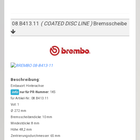
08.B413.11
( COATED DISC LINE )
Bremsscheibe
Beschreibung:
Einbauort: Hinterachse
info
nur für PR-Nummer:
1KS
für Artikel-Nr.: 08.B413.11
Voll: 1
Ø: 272 mm
Bremsscheibendicke: 10 mm
Mindestdicke: 8 mm
Höhe: 48,2 mm
Zentrierungsdurchmesser: 65 mm