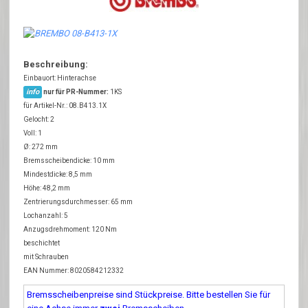
Beschreibung:
Einbauort: Hinterachse
info
nur für PR-Nummer:
1KS
für Artikel-Nr.: 08.B413.1X
Gelocht: 2
Voll: 1
Ø: 272 mm
Bremsscheibendicke: 10 mm
Mindestdicke: 8,5 mm
Höhe: 48,2 mm
Zentrierungsdurchmesser: 65 mm
Lochanzahl: 5
Anzugsdrehmoment: 120 Nm
beschichtet
mit Schrauben
EAN Nummer: 8020584212332
Bremsscheibenpreise sind Stückpreise. Bitte bestellen Sie für