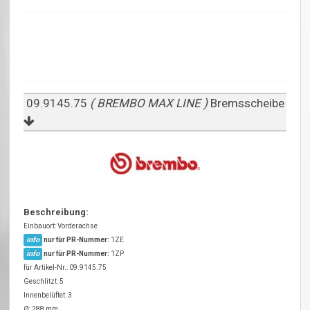
09.9145.75
( BREMBO MAX LINE )
Bremsscheibe
Beschreibung:
Einbauort: Vorderachse
info
nur für PR-Nummer:
1ZE
info
nur für PR-Nummer:
1ZP
für Artikel-Nr.: 09.9145.75
Geschlitzt: 5
Innenbelüftet: 3
Ø: 288 mm