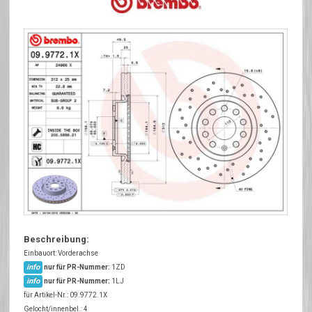
Beschreibung:
Einbauort: Vorderachse
info
nur für PR-Nummer:
1ZD
info
nur für PR-Nummer:
1LJ
für Artikel-Nr.: 09.9772.1X
Gelocht/innenbel.: 4