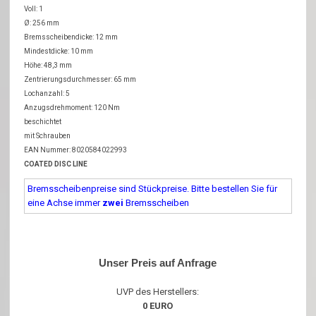
Voll: 1
Ø: 256 mm
Bremsscheibendicke: 12 mm
Mindestdicke: 10 mm
Höhe: 48,3 mm
Zentrierungsdurchmesser: 65 mm
Lochanzahl: 5
Anzugsdrehmoment: 120 Nm
beschichtet
mit Schrauben
EAN Nummer: 8020584022993
COATED DISC LINE
Bremsscheibenpreise sind Stückpreise. Bitte bestellen Sie für
eine Achse immer
zwei
Bremsscheiben
Unser Preis auf Anfrage
UVP des Herstellers:
0 EURO