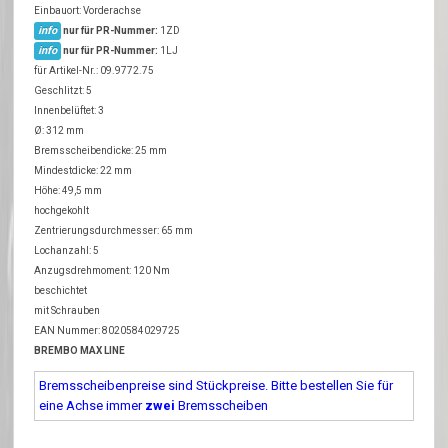
Einbauort: Vorderachse
info
nur für PR-Nummer:
1ZD
info
nur für PR-Nummer:
1LJ
für Artikel-Nr.: 09.9772.75
Geschlitzt: 5
Innenbelüftet: 3
Ø: 312 mm
Bremsscheibendicke: 25 mm
Mindestdicke: 22 mm
Höhe: 49,5 mm
hochgekohlt
Zentrierungsdurchmesser: 65 mm
Lochanzahl: 5
Anzugsdrehmoment: 120 Nm
beschichtet
mit Schrauben
EAN Nummer: 8020584029725
BREMBO MAX LINE
Bremsscheibenpreise sind Stückpreise. Bitte bestellen Sie für
eine Achse immer
zwei
Bremsscheiben