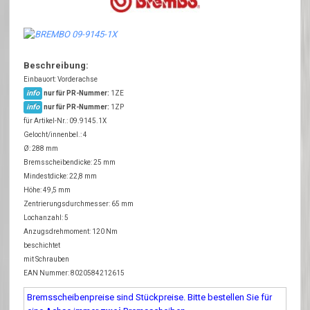
Beschreibung:
Einbauort: Vorderachse
info
nur für PR-Nummer:
1ZE
info
nur für PR-Nummer:
1ZP
für Artikel-Nr.: 09.9145.1X
Gelocht/innenbel.: 4
Ø: 288 mm
Bremsscheibendicke: 25 mm
Mindestdicke: 22,8 mm
Höhe: 49,5 mm
Zentrierungsdurchmesser: 65 mm
Lochanzahl: 5
Anzugsdrehmoment: 120 Nm
beschichtet
mit Schrauben
EAN Nummer: 8020584212615
Bremsscheibenpreise sind Stückpreise. Bitte bestellen Sie für