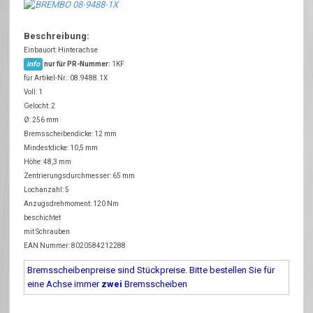
Beschreibung:
Einbauort: Hinterachse
info
nur für PR-Nummer:
1KF
für Artikel-Nr.: 08.9488.1X
Voll: 1
Gelocht: 2
Ø: 256 mm
Bremsscheibendicke: 12 mm
Mindestdicke: 10,5 mm
Höhe: 48,3 mm
Zentrierungsdurchmesser: 65 mm
Lochanzahl: 5
Anzugsdrehmoment: 120 Nm
beschichtet
mit Schrauben
EAN Nummer: 8020584212288
Bremsscheibenpreise sind Stückpreise. Bitte bestellen Sie für
eine Achse immer
zwei
Bremsscheiben