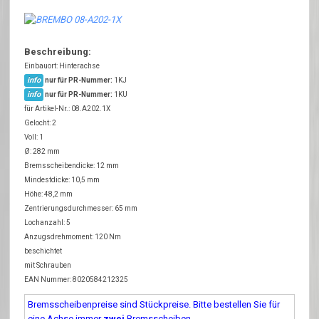
Beschreibung:
Einbauort: Hinterachse
info
nur für PR-Nummer:
1KJ
info
nur für PR-Nummer:
1KU
für Artikel-Nr.: 08.A202.1X
Gelocht: 2
Voll: 1
Ø: 282 mm
Bremsscheibendicke: 12 mm
Mindestdicke: 10,5 mm
Höhe: 48,2 mm
Zentrierungsdurchmesser: 65 mm
Lochanzahl: 5
Anzugsdrehmoment: 120 Nm
beschichtet
mit Schrauben
EAN Nummer: 8020584212325
Bremsscheibenpreise sind Stückpreise. Bitte bestellen Sie für
eine Achse immer
zwei
Bremsscheiben